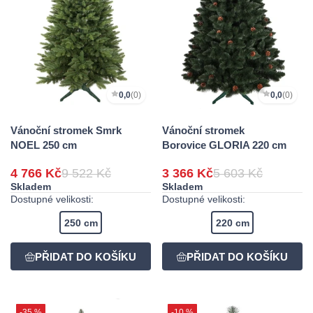
0,0
(0)
0,0
(0)
Vánoční stromek Smrk
Vánoční stromek
NOEL 250 cm
Borovice GLORIA 220 cm
4 766 Kč
9 522 Kč
3 366 Kč
5 603 Kč
Skladem
Skladem
Dostupné velikosti:
Dostupné velikosti:
250 cm
220 cm
-35 %
-10 %