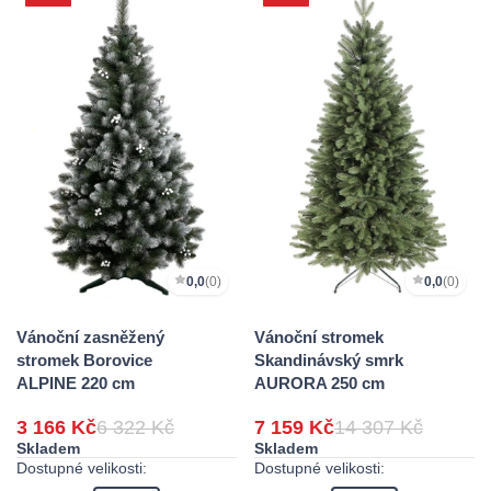
0,0
(0)
0,0
(0)
Vánoční zasněžený
Vánoční stromek
stromek Borovice
Skandinávský smrk
ALPINE 220 cm
AURORA 250 cm
3 166 Kč
6 322 Kč
7 159 Kč
14 307 Kč
Skladem
Skladem
Dostupné velikosti:
Dostupné velikosti: