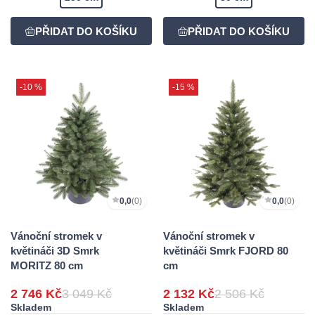
-10 %
-15 %
0,0
(0)
0,0
(0)
Vánoční stromek v
Vánoční stromek v
květináči 3D Smrk
květináči Smrk FJORD 80
MORITZ 80 cm
cm
2 746 Kč
3 049 Kč
2 132 Kč
2 506 Kč
Skladem
Skladem