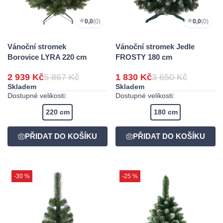
0,0
(0)
0,0
(0)
Vánoční stromek
Vánoční stromek Jedle
Borovice LYRA 220 cm
FROSTY 180 cm
2 939 Kč
5 867 Kč
1 830 Kč
3 650 Kč
Skladem
Skladem
Dostupné velikosti:
Dostupné velikosti:
220 cm
180 cm
-30 %
-25 %