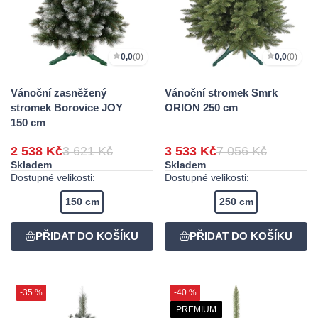
0,0
(0)
0,0
(0)
Vánoční zasněžený
Vánoční stromek Smrk
stromek Borovice JOY
ORION 250 cm
150 cm
2 538 Kč
3 621 Kč
3 533 Kč
7 056 Kč
Skladem
Skladem
Dostupné velikosti:
Dostupné velikosti:
150 cm
250 cm
-35 %
-40 %
PREMIUM