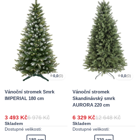
0,0
(0)
0,0
(0)
Vánoční stromek Smrk
Vánoční stromek
IMPERIAL 180 cm
Skandinávský smrk
AURORA 220 cm
3 493 Kč
6 976 Kč
6 329 Kč
12 648 Kč
Skladem
Skladem
Dostupné velikosti:
Dostupné velikosti:
180 cm
220 cm