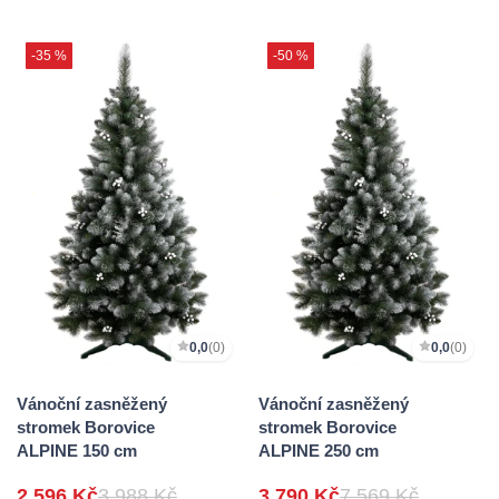
-35 %
-50 %
0,0
(0)
0,0
(0)
Vánoční zasněžený
Vánoční zasněžený
stromek Borovice
stromek Borovice
ALPINE 150 cm
ALPINE 250 cm
2 596 Kč
3 988 Kč
3 790 Kč
7 569 Kč