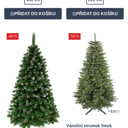
-40 %
-50 %
0,0
(0)
Vánoční stromek Smrk