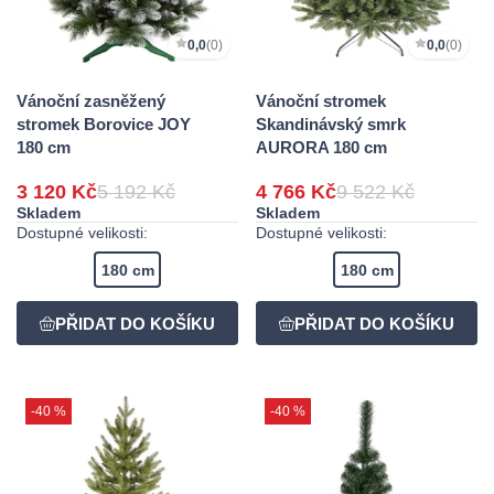
0,0
(0)
0,0
(0)
Vánoční zasněžený
Vánoční stromek
stromek Borovice JOY
Skandinávský smrk
180 cm
AURORA 180 cm
3 120 Kč
5 192 Kč
4 766 Kč
9 522 Kč
Skladem
Skladem
Dostupné velikosti:
Dostupné velikosti:
180 cm
180 cm
-40 %
-40 %