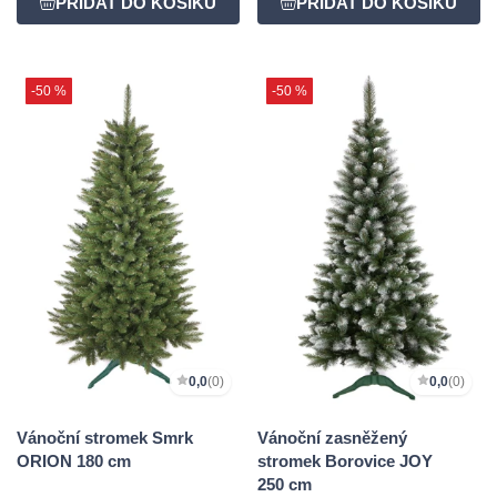
-50 %
-50 %
0,0
(0)
0,0
(0)
Vánoční stromek Smrk
Vánoční zasněžený
ORION 180 cm
stromek Borovice JOY
250 cm