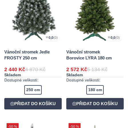
0,0
(0)
0,0
(0)
Vánoční stromek Jedle
Vánoční stromek
FROSTY 250 cm
Borovice LYRA 180 cm
2 440 Kč
4 870 Kč
2 572 Kč
5 134 Kč
Skladem
Skladem
Dostupné velikosti:
Dostupné velikosti:
250 cm
180 cm
-50 %
-50 %