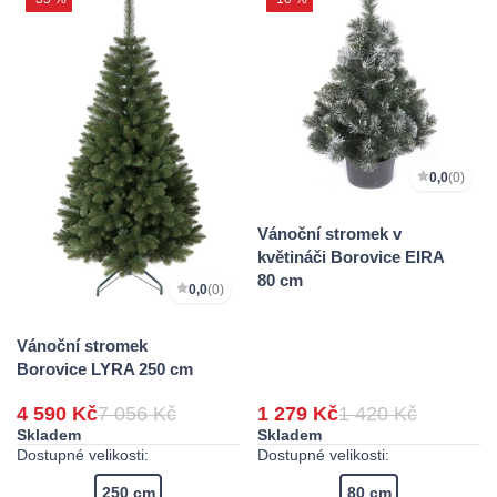
0,0
(0)
Vánoční stromek v
květináči Borovice EIRA
80 cm
0,0
(0)
Vánoční stromek
Borovice LYRA 250 cm
4 590 Kč
7 056 Kč
1 279 Kč
1 420 Kč
Skladem
Skladem
Dostupné velikosti:
Dostupné velikosti:
250 cm
80 cm