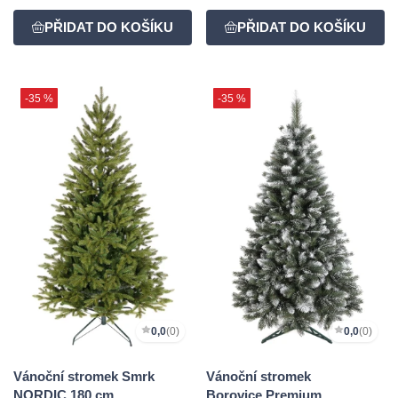
-35 %
-35 %
0,0
(0)
0,0
(0)
Vánoční stromek Smrk
Vánoční stromek
NORDIC 180 cm
Borovice Premium