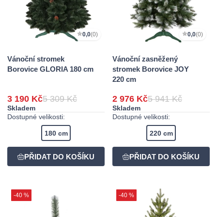
0,0
(0)
0,0
(0)
Vánoční stromek
Vánoční zasněžený
Borovice GLORIA 180 cm
stromek Borovice JOY
220 cm
3 190 Kč
5 309 Kč
2 976 Kč
5 941 Kč
Skladem
Skladem
Dostupné velikosti:
Dostupné velikosti:
180 cm
220 cm
-40 %
-40 %