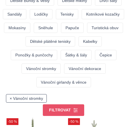
Dětské Bundy & Vesty
Dětské mikiny
Dívčí šaty
Sandály
Lodičky
Tenisky
Kotníkové kozačky
Mokasíny
Sněhule
Papuče
Turistická obuv
Dětské plátěné tenisky
Kabelky
Ponožky & punčochy
Šátky & šály
Čepice
Vánoční stromky
Vánoční dekorace
Vánoční girlandy & věnce
× Vánoční stromky
FILTROVAT
-50 %
-50 %