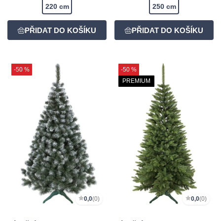
220 cm
250 cm
-50 %
-50 %
PREMIUM
0,0
(0)
0,0
(0)