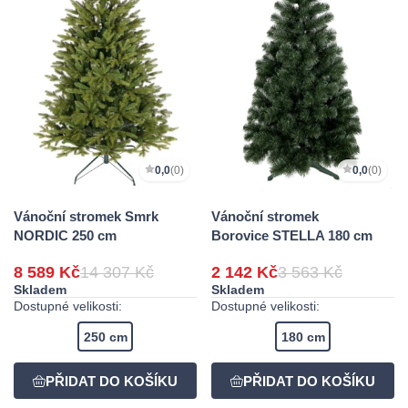
0,0
(0)
0,0
(0)
Vánoční stromek Smrk
Vánoční stromek
NORDIC 250 cm
Borovice STELLA 180 cm
8 589 Kč
14 307 Kč
2 142 Kč
3 563 Kč
Skladem
Skladem
Dostupné velikosti:
Dostupné velikosti:
250 cm
180 cm