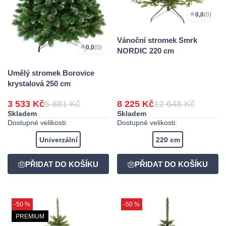
0,0
(0)
Vánoční stromek Smrk
0,0
(0)
NORDIC 220 cm
Umělý stromek Borovice
krystalová 250 cm
3 533 Kč
5 881 Kč
8 225 Kč
12 648 Kč
Skladem
Skladem
Dostupné velikosti:
Dostupné velikosti:
Univerzální
220 cm
-50 %
-50 %
PREMIUM