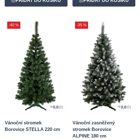
-40 %
-35 %
0,0
(0)
0,0
(0)
Vánoční stromek
Vánoční zasněžený
Borovice STELLA 220 cm
stromek Borovice
ALPINE 180 cm