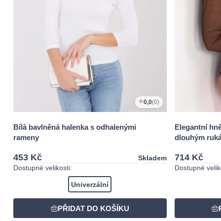
0,0
(0)
Bílá bavlněná halenka s odhalenými
Elegantní hně
rameny
dlouhým ruk
453 Kč
714 Kč
Skladem
Dostupné velikosti:
Dostupné veliko
Univerzální