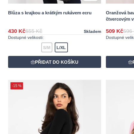
Blůza s krajkou a krátkým rukávem ecru
Oranžová bav
čtvercovým v
430 Kč
655 Kč
509 Kč
596
Skladem
Dostupné velikosti:
Dostupné veliko
S/M
L/XL
-15 %