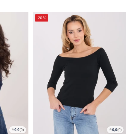
-20 %
0,0
(0)
0,0
(0)