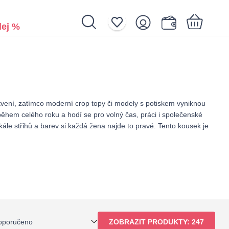
ej %
Nákupní košík je prázdný.
tvení, zatímco moderní crop topy či modely s potiskem vyniknou
během celého roku a hodí se pro volný čas, práci i společenské
škále střihů a barev si každá žena najde to pravé. Tento kousek je
oporučeno
ZOBRAZIT PRODUKTY:
247