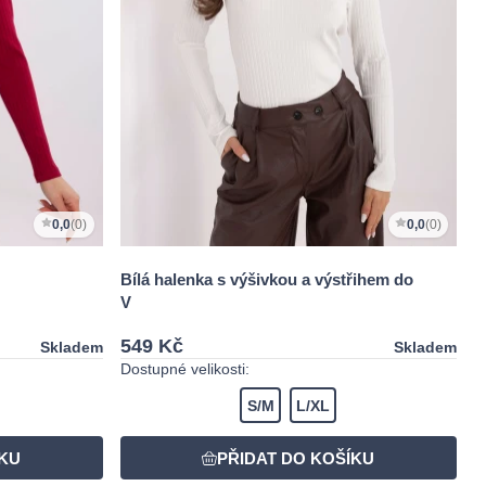
0,0
(0)
0,0
(0)
Bílá halenka s výšivkou a výstřihem do
V
549 Kč
Skladem
Skladem
Dostupné velikosti:
S/M
L/XL