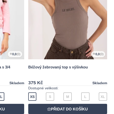
0,0
(0)
0,0
(0)
 s 3/4
Béžový žebrovaný top s výšivkou
375 Kč
Skladem
Skladem
Dostupné velikosti:
XL
XS
S
M
L
XL