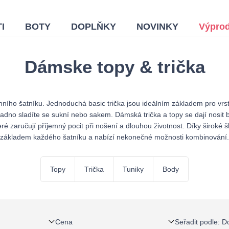
I
BOTY
DOPLŇKY
NOVINKY
Výprod
Dámske topy & trička
nního šatníku. Jednoduchá basic trička jsou ideálním základem pro vrs
adno sladíte se sukní nebo sakem. Dámská trička a topy se dají nosit 
teré zaručují příjemný pocit při nošení a dlouhou životnost. Díky široké 
základem každého šatníku a nabízí nekonečné možnosti kombinování.
Topy
Trička
Tuniky
Body
Cena
Seřadit podle
:
D