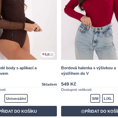
5,0
(1)
dé body s aplikací a
Bordová halenka s výšivkou a
ávem
výstřihem do V
549 Kč
Skladem
sti:
Dostupné velikosti:
Univerzální
S/M
L/XL