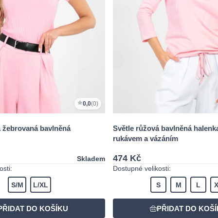
0,0
(0)
á žebrovaná bavlněná
Světle růžová bavlněná halenka
rukávem a vázáním
474 Kč
Skladem
sti:
Dostupné velikosti:
S/M
L/XL
S
M
L