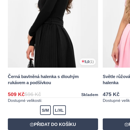
5,0
(1)
Černá bavlněná halenka s dlouhým
Světle růžov
rukávem a podšívkou
halenka
509 Kč
596 Kč
475 Kč
Skladem
Dostupné velikosti:
Dostupné veliko
S/M
L/XL