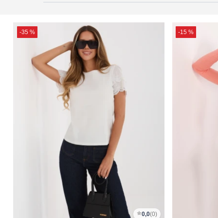
-35 %
-15 %
0,0
(0)