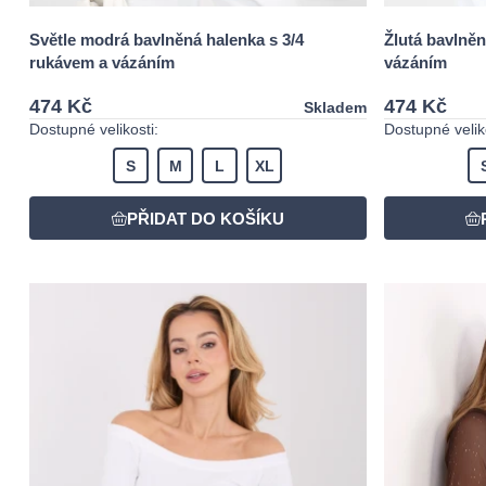
Světle modrá bavlněná halenka s 3/4
Žlutá bavlněn
rukávem a vázáním
vázáním
474 Kč
474 Kč
Skladem
Dostupné velikosti:
Dostupné veliko
S
M
L
XL