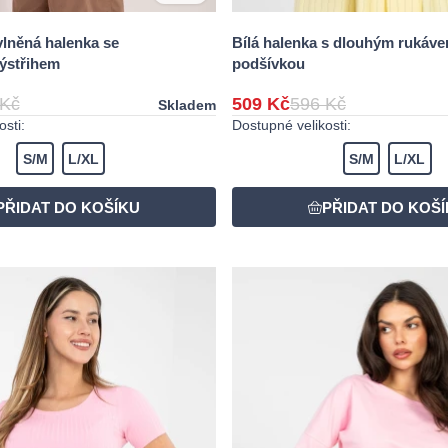
lněná halenka se
Bílá halenka s dlouhým rukáve
ýstřihem
podšívkou
 Kč
509 Kč
596 Kč
Skladem
sti:
Dostupné velikosti:
S/M
L/XL
S/M
L/XL