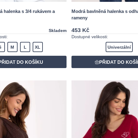
á halenka s 3/4 rukávem a
Modrá bavlněná halenka s odh
rameny
453 Kč
Skladem
sti:
Dostupné velikosti:
S
M
L
XL
Univerzální