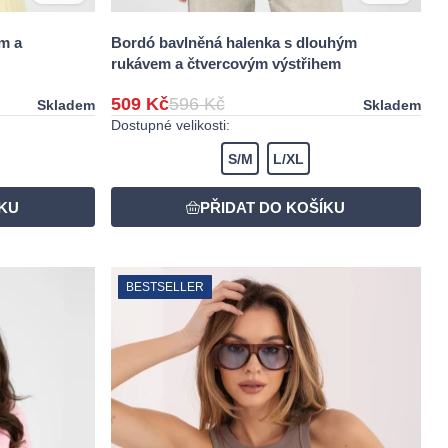
m a
Bordó bavlněná halenka s dlouhým
rukávem a čtvercovým výstřihem
509 Kč
596 Kč
Skladem
Skladem
Dostupné velikosti:
S/M
L/XL
BESTSELLER