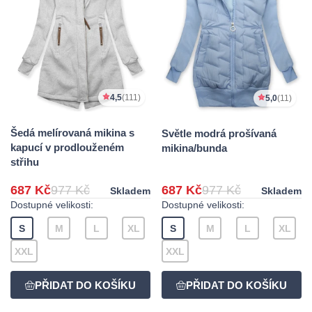
4,5
(111)
5,0
(11)
Šedá melírovaná mikina s
Světle modrá prošívaná
kapucí v prodlouženém
mikina/bunda
střihu
687 Kč
977 Kč
687 Kč
977 Kč
Skladem
Skladem
Dostupné velikosti:
Dostupné velikosti:
S
M
L
XL
S
M
L
XL
XXL
XXL