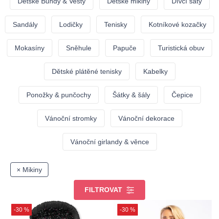
Dětské Bundy & Vesty
Dětské mikiny
Dívčí šaty
Sandály
Lodičky
Tenisky
Kotníkové kozačky
Mokasíny
Sněhule
Papuče
Turistická obuv
Dětské plátěné tenisky
Kabelky
Ponožky & punčochy
Šátky & šály
Čepice
Vánoční stromky
Vánoční dekorace
Vánoční girlandy & věnce
× Mikiny
FILTROVAT
-30 %
-30 %