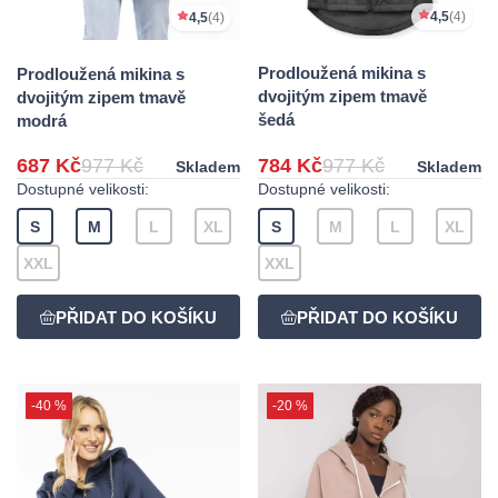
4,5
(4)
4,5
(4)
Prodloužená mikina s
Prodloužená mikina s
dvojitým zipem tmavě
dvojitým zipem tmavě
šedá
modrá
687 Kč
977 Kč
784 Kč
977 Kč
Skladem
Skladem
Dostupné velikosti:
Dostupné velikosti:
S
M
L
XL
S
M
L
XL
XXL
XXL
-40 %
-20 %