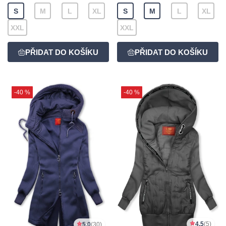
S
M
L
XL
S
M
L
XL
XXL
XXL
-40 %
-40 %
4,5
(5)
5,0
(30)