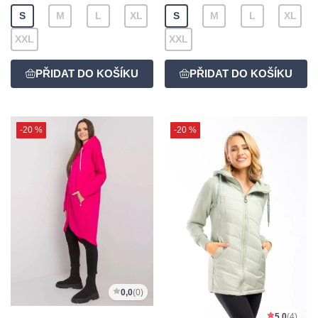
S
M
L
XL
S
M
L
XL
XXL
XXL
-20 %
-20 %
0,0
(0)
5,0
(4)