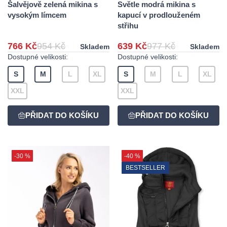
Šalvějově zelená mikina s
Světle modrá mikina s
vysokým límcem
kapucí v prodlouženém
střihu
766 Kč
954 Kč
639 Kč
977 Kč
Skladem
Skladem
Dostupné velikosti:
Dostupné velikosti:
S
M
L
XL
S
M
L
XL
XXL
XXL
-30 %
-40 %
BESTSELLER