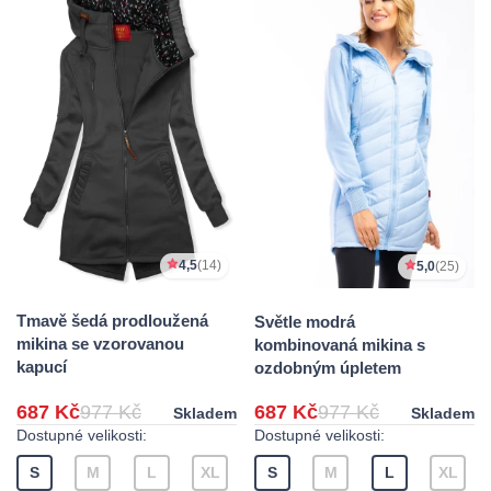
4,5
(14)
5,0
(25)
Tmavě šedá prodloužená
Světle modrá
mikina se vzorovanou
kombinovaná mikina s
kapucí
ozdobným úpletem
687 Kč
977 Kč
687 Kč
977 Kč
Skladem
Skladem
Dostupné velikosti:
Dostupné velikosti:
S
M
L
XL
S
M
L
XL