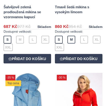
Šalvějově zelená
Tmavě šedá mikina s
prodloužená mikina se
vysokým límcem
vzorovanou kapucí
687 Kč
977 Kč
860 Kč
954 Kč
Skladem
Skladem
Dostupné velikosti:
Dostupné velikosti:
S
M
L
XL
S
M
L
XL
XXL
XXL
-35 %
-30 %
Top cena