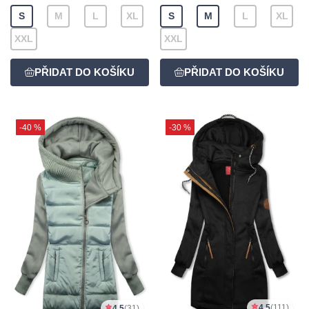
S
M
L
XL
S
M
L
XL
XXL
XXL
-40 %
-30 %
4,5
(111)
4,5
(31)