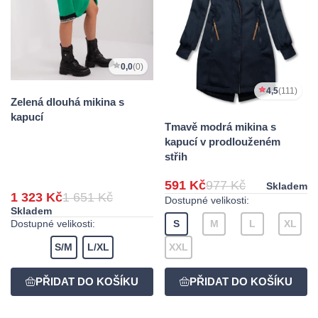
0,0
(0)
4,5
(111)
Zelená dlouhá mikina s
kapucí
Tmavě modrá mikina s
kapucí v prodlouženém
střih
591 Kč
977 Kč
Skladem
1 323 Kč
1 651 Kč
Dostupné velikosti:
Skladem
Dostupné velikosti:
S
M
L
XL
S/M
L/XL
XXL