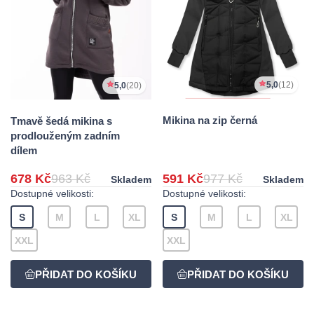
5,0
(12)
5,0
(20)
Mikina na zip černá
Tmavě šedá mikina s
prodlouženým zadním
dílem
678 Kč
963 Kč
591 Kč
977 Kč
Skladem
Skladem
Dostupné velikosti:
Dostupné velikosti:
S
M
L
XL
S
M
L
XL
XXL
XXL