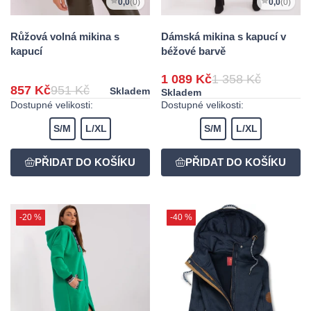
0,0
(0)
0,0
(0)
Růžová volná mikina s
Dámská mikina s kapucí v
kapucí
béžové barvě
1 089 Kč
1 358 Kč
857 Kč
951 Kč
Skladem
Skladem
Dostupné velikosti:
Dostupné velikosti:
S/M
L/XL
S/M
L/XL
-20 %
-40 %