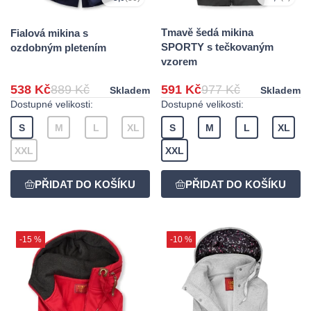
Tmavě šedá mikina
Fialová mikina s
SPORTY s tečkovaným
ozdobným pletením
vzorem
538 Kč
889 Kč
591 Kč
977 Kč
Skladem
Skladem
Dostupné velikosti:
Dostupné velikosti:
S
M
L
XL
S
M
L
XL
XXL
XXL
-15 %
-10 %