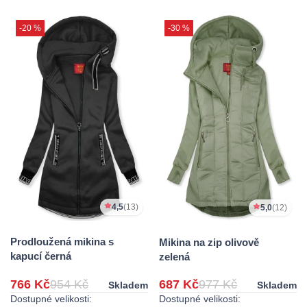
-20 %
-30 %
4,5
(13)
5,0
(12)
Prodloužená mikina s
Mikina na zip olivově
kapucí černá
zelená
766 Kč
954 Kč
687 Kč
977 Kč
Skladem
Skladem
Dostupné velikosti:
Dostupné velikosti: