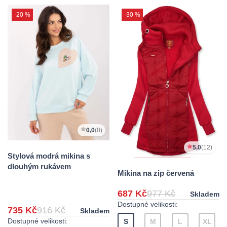
-20 %
-30 %
0,0
(0)
5,0
(12)
Stylová modrá mikina s
dlouhým rukávem
Mikina na zip červená
687 Kč
977 Kč
Skladem
Dostupné velikosti:
735 Kč
916 Kč
Skladem
Dostupné velikosti:
S
M
L
XL