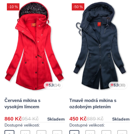
-10 %
-50 %
5,0
(14)
5,0
(30)
Červená mikina s
Tmavě modrá mikina s
vysokým límcem
ozdobným pletením
860 Kč
954 Kč
450 Kč
889 Kč
Skladem
Skladem
Dostupné velikosti:
Dostupné velikosti: