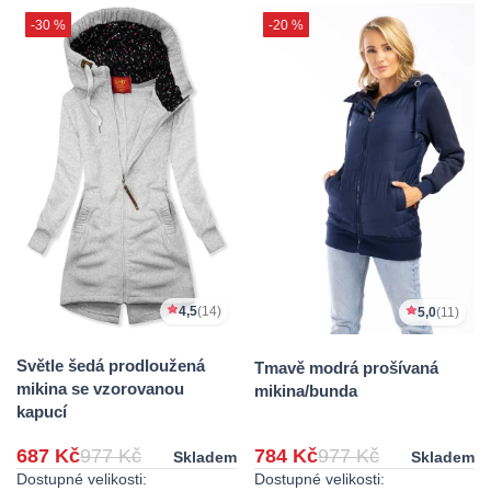
-30 %
-20 %
4,5
(14)
5,0
(11)
Světle šedá prodloužená
Tmavě modrá prošívaná
mikina se vzorovanou
mikina/bunda
kapucí
687 Kč
977 Kč
784 Kč
977 Kč
Skladem
Skladem
Dostupné velikosti:
Dostupné velikosti: