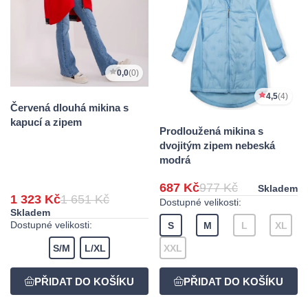
0,0
(0)
4,5
(4)
Červená dlouhá mikina s
kapucí a zipem
Prodloužená mikina s
dvojitým zipem nebeská
modrá
687 Kč
977 Kč
Skladem
1 323 Kč
1 651 Kč
Dostupné velikosti:
Skladem
Dostupné velikosti:
S
M
L
XL
S/M
L/XL
XXL