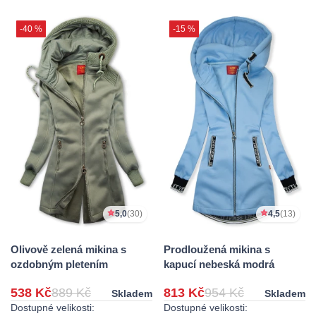
-40 %
-15 %
5,0
(30)
4,5
(13)
Olivově zelená mikina s
Prodloužená mikina s
ozdobným pletením
kapucí nebeská modrá
538 Kč
889 Kč
813 Kč
954 Kč
Skladem
Skladem
Dostupné velikosti:
Dostupné velikosti: