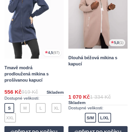
5,0
(1)
4,5
(97)
Dlouhá béžová mikina s
kapucí
Tmavě modrá
prodloužená mikina s
prošívanou kapucí
556 Kč
919 Kč
Skladem
1 070 Kč
1 334 Kč
Dostupné velikosti:
Skladem
Dostupné velikosti:
S
M
L
XL
XXL
S/M
L/XL