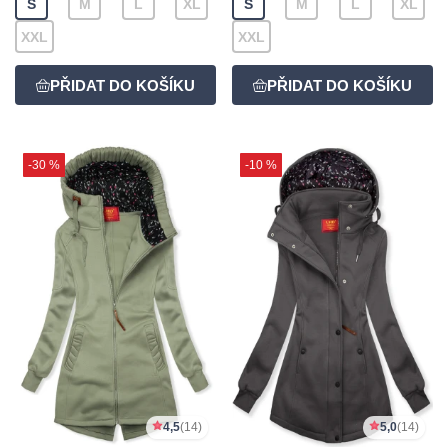
S
M
L
XL
S
M
L
XL
XXL
XXL
-30 %
-10 %
4,5
(14)
5,0
(14)