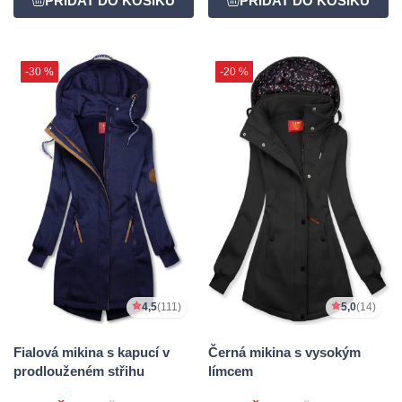
-30 %
-20 %
4,5
(111)
5,0
(14)
Fialová mikina s kapucí v
Černá mikina s vysokým
prodlouženém střihu
límcem