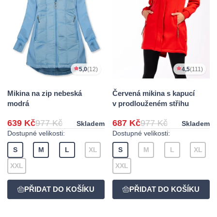
5,0
(12)
4,5
(111)
Mikina na zip nebeská
Červená mikina s kapucí
modrá
v prodlouženém střihu
639 Kč
977 Kč
687 Kč
977 Kč
Skladem
Skladem
Dostupné velikosti:
Dostupné velikosti:
S
M
L
XL
S
M
L
XL
XXL
XXL