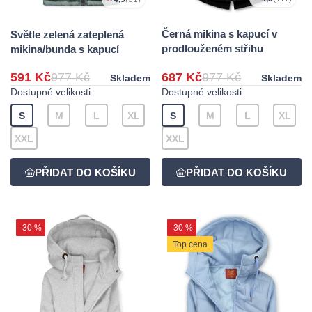
Černá mikina s kapucí v
Světle zelená zateplená
prodlouženém střihu
mikina/bunda s kapucí
591 Kč
977 Kč
687 Kč
977 Kč
Skladem
Skladem
Dostupné velikosti:
Dostupné velikosti:
S
M
L
XL
S
M
L
XL
XXL
XXL
-30 %
-30 %
Top cena