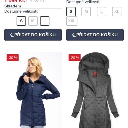
1 065 Kč
1 328 Kč
Dostupné velikosti:
Skladem
Dostupné velikosti:
S
M
L
XL
S
M
L
XXL
-30 %
-20 %