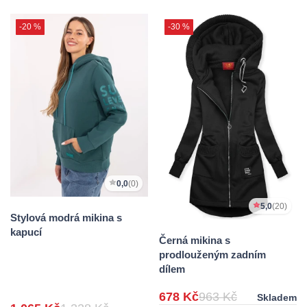
-20 %
-30 %
0,0
(0)
5,0
(20)
Stylová modrá mikina s
kapucí
Černá mikina s
prodlouženým zadním
dílem
678 Kč
963 Kč
Skladem