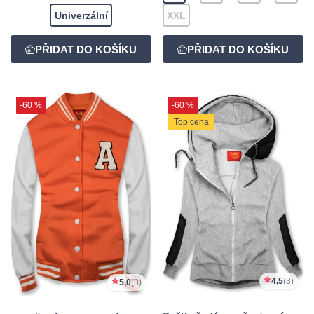
Univerzální
XXL
-60 %
-60 %
Top cena
4,5
(3)
5,0
(3)