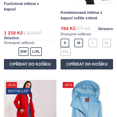
Fuchsiová mikina s
kapucí
Kombinovaná mikina s
kapucí světle zelená
784 Kč
977 Kč
Skladem
1 218 Kč
1 519 Kč
Dostupné velikosti:
Skladem
Dostupné velikosti:
S
M
L
XL
S/M
L/XL
XXL
-20 %
-30 %
BESTSELLER