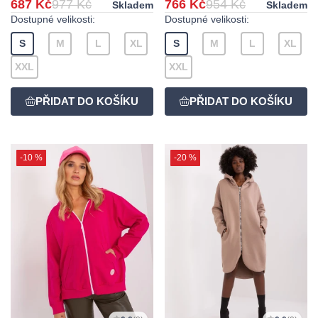
687 Kč
977 Kč
766 Kč
954 Kč
Skladem
Skladem
Dostupné velikosti:
Dostupné velikosti:
S
M
L
XL
S
M
L
XL
XXL
XXL
-10 %
-20 %