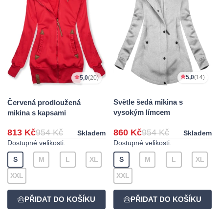
5,0
(14)
5,0
(20)
Světle šedá mikina s
Červená prodloužená
vysokým límcem
mikina s kapsami
813 Kč
954 Kč
860 Kč
954 Kč
Skladem
Skladem
Dostupné velikosti:
Dostupné velikosti:
S
M
L
XL
S
M
L
XL
XXL
XXL