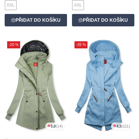
XXL
XXL
-20 %
-35 %
5,0
(14)
4,5
(111)