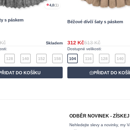
4,0
(1)
aty s páskem
Béžové dívčí šaty s páskem
 Kč
312 Kč
513 Kč
Skladem
sti:
Dostupné velikosti:
128
140
152
158
104
116
128
140
ODBĚR NOVINEK - ZÍSKEJ
Nehledejte slevy a novinky, my V