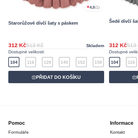
4,0
(1)
Šedé dívčí š
Starorůžové dívčí šaty s páskem
312 Kč
513 Kč
312 Kč
513
Skladem
Dostupné velikosti:
Dostupné veliko
104
116
128
140
152
158
104
116
Pomoc
Informace
Formuláře
Kontakt