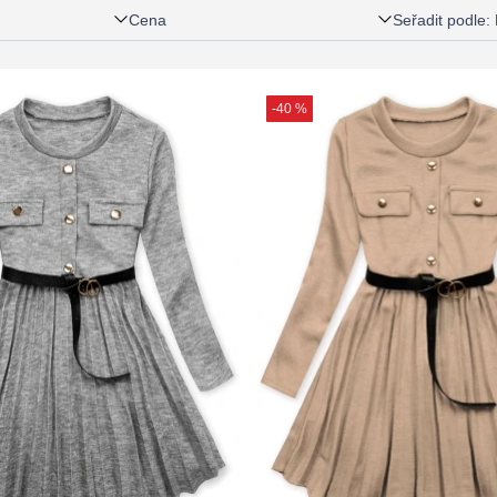
Cena
Seřadit podle
:
-40 %