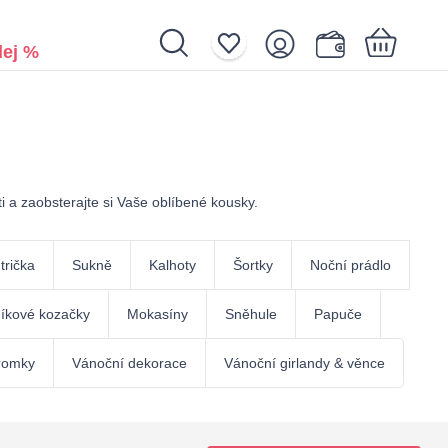
ej %
Nákupní košík je prázdný.
ti a zaobsterajte si Vaše oblíbené kousky.
trička
Sukně
Kalhoty
Šortky
Noční prádlo
íkové kozačky
Mokasíny
Sněhule
Papuče
romky
Vánoční dekorace
Vánoční girlandy & věnce