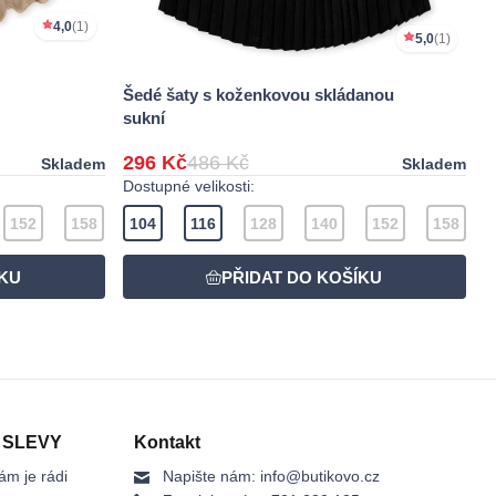
4,0
(1)
5,0
(1)
Šedé šaty s koženkovou skládanou
sukní
296 Kč
486 Kč
Skladem
Skladem
Dostupné velikosti:
152
158
104
116
128
140
152
158
 SLEVY
Kontakt
ám je rádi
Napište nám:
info@butikovo.cz