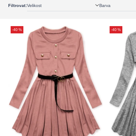
Velikost
Barva
Filtrovat:
-40 %
-40 %