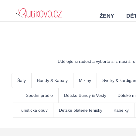
ŽENY
DĚT
Udělejte si radost a vyberte si z naší ši
Šaty
Bundy & Kabáty
Mikiny
Svetry & kardiga
Spodní prádlo
Dětské Bundy & Vesty
Dětské mi
Turistická obuv
Dětské plátěné tenisky
Kabelky