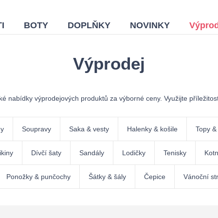
I
BOTY
DOPLŇKY
NOVINKY
Výprod
Výprodej
roké nabídky výprodejových produktů za výborné ceny. Využijte příležitos
ny
Soupravy
Saka & vesty
Halenky & košile
Topy & 
kiny
Dívčí šaty
Sandály
Lodičky
Tenisky
Kotn
Ponožky & punčochy
Šátky & šály
Čepice
Vánoční st