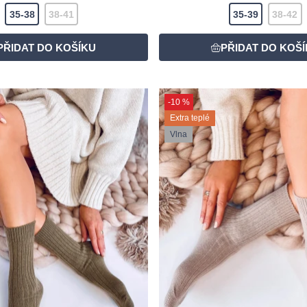
35-38
38-41
35-39
38-42
-10 %
Extra teplé
Vlna