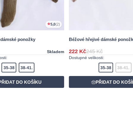
5,0
(2)
é dámské ponožky
Béžové hřejivé dámské ponož
222 Kč
245 Kč
Skladem
sti:
Dostupné velikosti:
35-38
38-41.
35-38
38-41.