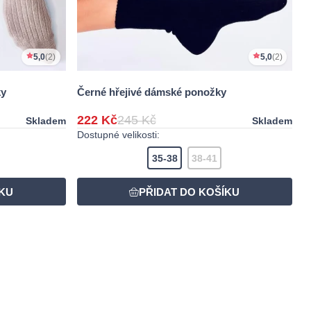
5,0
(2)
5,0
(2)
ky
Černé hřejivé dámské ponožky
222 Kč
245 Kč
Skladem
Skladem
Dostupné velikosti:
35-38
38-41