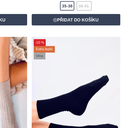
35-38
38-41.
-10 %
Extra teplé
Vlna