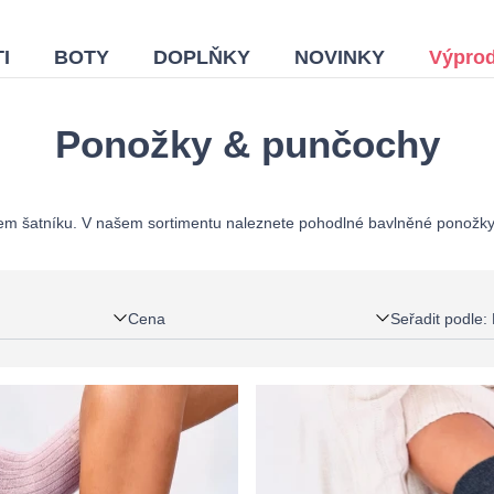
I
BOTY
DOPLŇKY
NOVINKY
Výprod
Ponožky & punčochy
m šatníku. V našem sortimentu naleznete pohodlné bavlněné ponožky,
Cena
Seřadit podle
: