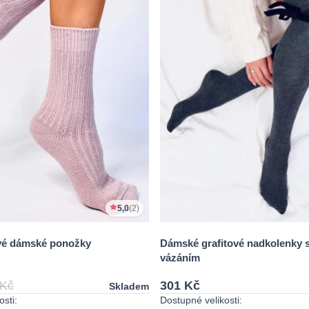
5,0
(2)
vé dámské ponožky
Dámské grafitové nadkolenky 
vázáním
 Kč
301 Kč
Skladem
sti:
Dostupné velikosti: