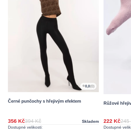
0,0
(0)
Černé punčochy s hřejivým efektem
Růžové hřeji
356 Kč
394 Kč
222 Kč
245
Skladem
Dostupné velikosti:
Dostupné veliko