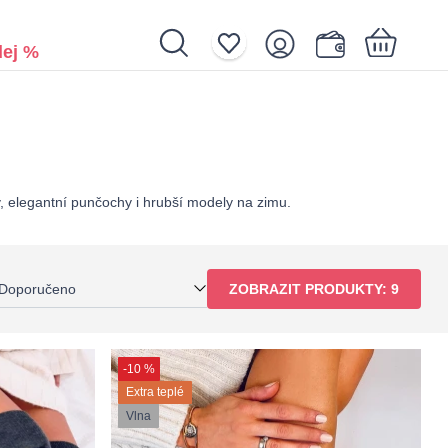
ej %
Nákupní košík je prázdný.
 elegantní punčochy i hrubší modely na zimu.
Doporučeno
ZOBRAZIT PRODUKTY:
9
-10 %
Extra teplé
Vlna