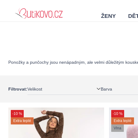
ŽENY
DĚT
Ponožky a punčochy jsou nenápadným, ale velmi důležitým kouske
Velikost
Barva
Filtrovat:
-10 %
-10 %
Extra teplé
Extra teplé
Vlna