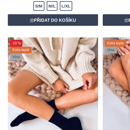
S/M
M/L
L/XL
-10 %
Extra teplé
Extra teplé
Vlna
Vlna