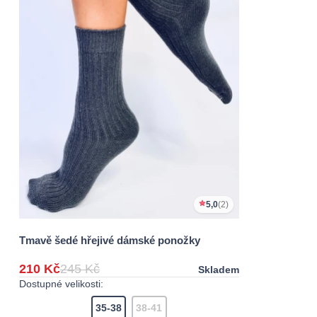
5,0
(2)
Tmavě šedé hřejivé dámské ponožky
210 Kč
245 Kč
Skladem
Dostupné velikosti:
35-38
38-41