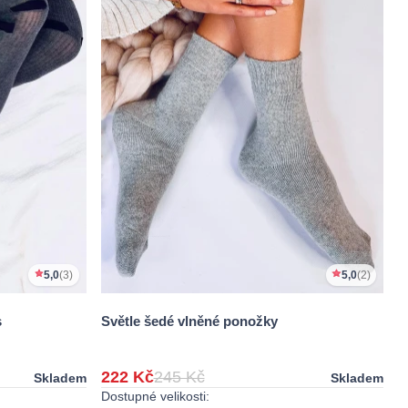
5,0
(3)
5,0
(2)
s
Světle šedé vlněné ponožky
222 Kč
245 Kč
Skladem
Skladem
Dostupné velikosti: