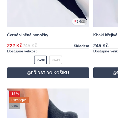
5,0
(2)
Černé vlněné ponožky
Khaki hřejiv
222 Kč
245 Kč
245 Kč
Skladem
Dostupné velikosti:
Dostupné veliko
35-38
38-41
-15 %
Extra teplé
Vlna