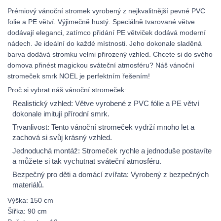
Prémiový vánoční stromek vyrobený z nejkvalitnější pevné PVC
folie a PE větví. Výjimečně hustý. Speciálně tvarované větve
dodávají eleganci, zatímco přidání PE větviček dodává moderní
nádech. Je ideální do každé místnosti. Jeho dokonale sladěná
barva dodává stromku velmi přirozený vzhled. Chcete si do svého
domova přinést magickou sváteční atmosféru? Náš vánoční
stromeček smrk NOEL je perfektním řešením!
Proč si vybrat náš vánoční stromeček:
Realistický vzhled: Větve vyrobené z PVC fólie a PE větví
dokonale imitují přírodní smrk.
Trvanlivost: Tento vánoční stromeček vydrží mnoho let a
zachová si svůj krásný vzhled.
Jednoduchá montáž: Stromeček rychle a jednoduše postavíte
a můžete si tak vychutnat sváteční atmosféru.
Bezpečný pro děti a domácí zvířata: Vyrobený z bezpečných
materiálů.
Výška: 150 cm
Šířka: 90 cm