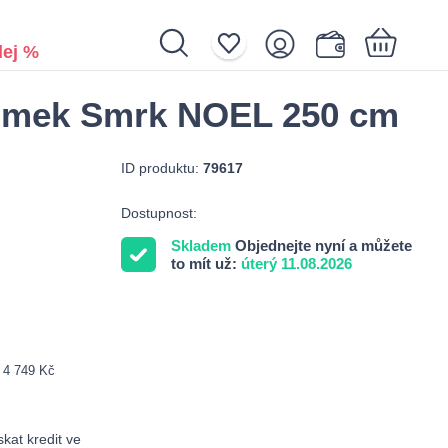
ej %
omek Smrk NOEL 250 cm
Nákupní košík je prázdný.
ID produktu:
79617
Dostupnost:
Skladem
Objednejte nyní a můžete
to mít už:
úterý 11.08.2026
: 4 749 Kč
kat kredit ve