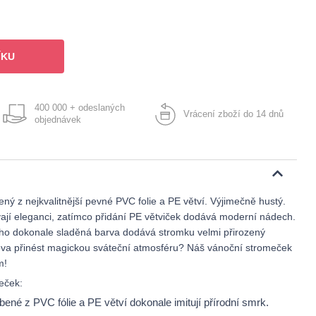
ÍKU
400 000 + odeslaných
Vrácení zboží do 14 dnů
objednávek
ý z nejkvalitnější pevné PVC folie a PE větví. Výjimečně hustý.
ají eleganci, zatímco přidání PE větviček dodává moderní nádech.
Jeho dokonale sladěná barva dodává stromku velmi přirozený
ova přinést magickou sváteční atmosféru? Náš vánoční stromeček
m!
eček:
bené z PVC fólie a PE větví dokonale imitují přírodní smrk.