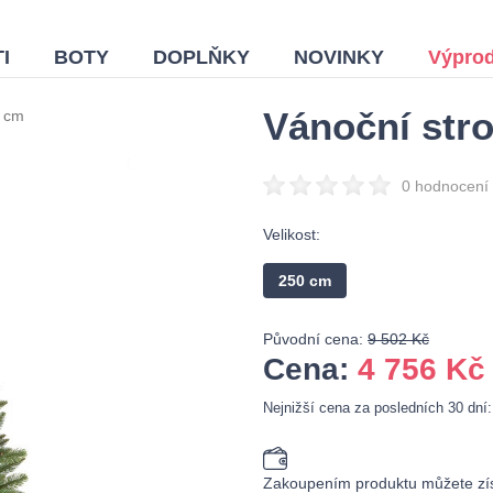
I
BOTY
DOPLŇKY
NOVINKY
Výprod
Vánoční str
 cm
0 hodnocení
Velikost:
250 cm
Původní cena:
9 502 Kč
Cena:
4 756
Kč
Nejnižší cena za posledních 30 dní
Zakoupením produktu můžete zís