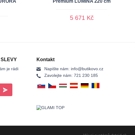
AURORA
Premium LUMINA 220 cm
5 671 Kč
 SLEVY
Kontakt
ám je rádi
Napište nám:
info@butikovo.cz
Zavolejte nám:
721 230 185