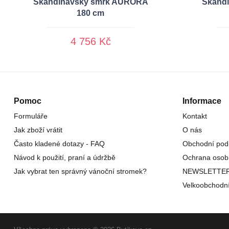
Skandinávský smrk AURORA
Skand
180 cm
4 756 Kč
Pomoc
Informace
Formuláře
Kontakt
Jak zboží vrátit
O nás
Často kladené dotazy - FAQ
Obchodní pod
Návod k použití, praní a údržbě
Ochrana osob
Jak vybrat ten správný vánoční stromek?
NEWSLETTE
Velkoobchodn