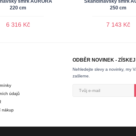
inávský smrk AURORA
Skandinávský smrk 
220 cm
250 cm
6 316 Kč
7 143 Kč
ODBĚR NOVINEK - ZÍSKEJ
Nehledejte slevy a novinky, my V
zašleme.
mínky
ních údajů
R
í nákup