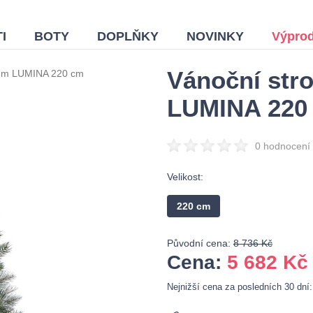
I
BOTY
DOPLŇKY
NOVINKY
Výprod
Vánoční str
ium LUMINA 220 cm
LUMINA 220
0 hodnocení
Velikost:
220 cm
Původní cena:
8 736 Kč
Cena:
5 682
Kč
Nejnižší cena za posledních 30 dní