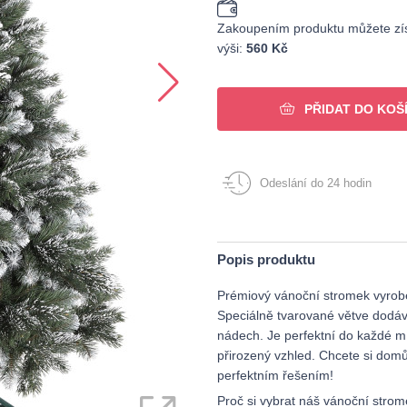
Zakoupením produktu můžete zís
výši:
560 Kč
PŘIDAT DO KOŠ
Odeslání do 24 hodin
Popis produktu
Prémiový vánoční stromek vyroben
Speciálně tvarované větve dodáv
nádech. Je perfektní do každé m
přirozený vzhled. Chcete si dom
perfektním řešením!
Proč si vybrat náš vánoční strom