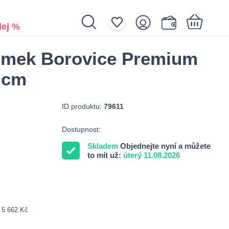
ej %
omek Borovice Premium
Nákupní košík je prázdný.
 cm
ID produktu:
79611
Dostupnost:
Skladem
Objednejte nyní a můžete
to mít už:
úterý 11.08.2026
: 5 662 Kč