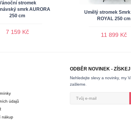
Vánoční stromek
inávský smrk AURORA
Umělý stromek Smrk
250 cm
ROYAL 250 cm
7 159 Kč
11 899 Kč
ODBĚR NOVINEK - ZÍSKEJ
Nehledejte slevy a novinky, my V
zašleme.
mínky
ních údajů
R
í nákup