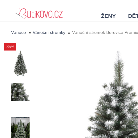
ŽENY
DĚT
Vánoce
»
Vánoční stromky
»
Vánoční stromek Borovice Prem
-35%