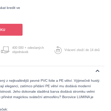
kat kredit ve
ÍKU
400 000 + odeslaných
Vrácení zboží do 14 dnů
objednávek
ý z nejkvalitnější pevné PVC folie a PE větví. Výjimečně hustý.
ají eleganci, zatímco přidání PE větví mu dodává moderní
ístnosti. Jeho dokonale sladěná barva dodává stromku velmi
ů přinést magickou sváteční atmosféru? Borovice LUMINA je
eček: