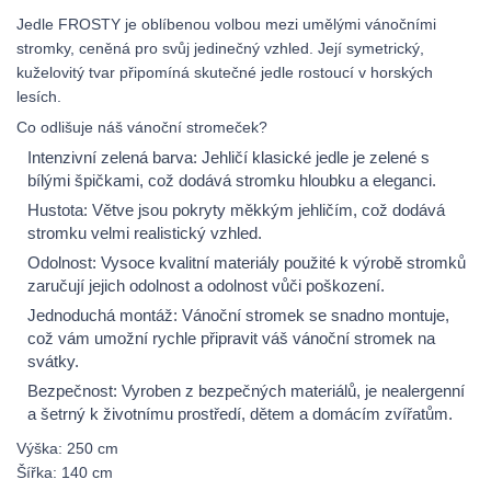
Jedle FROSTY je oblíbenou volbou mezi umělými vánočními
stromky, ceněná pro svůj jedinečný vzhled. Její symetrický,
kuželovitý tvar připomíná skutečné jedle rostoucí v horských
lesích.
Co odlišuje náš vánoční stromeček?
Intenzivní zelená barva: Jehličí klasické jedle je zelené s
bílými špičkami, což dodává stromku hloubku a eleganci.
Hustota: Větve jsou pokryty měkkým jehličím, což dodává
stromku velmi realistický vzhled.
Odolnost: Vysoce kvalitní materiály použité k výrobě stromků
zaručují jejich odolnost a odolnost vůči poškození.
Jednoduchá montáž: Vánoční stromek se snadno montuje,
což vám umožní rychle připravit váš vánoční stromek na
svátky.
Bezpečnost: Vyroben z bezpečných materiálů, je nealergenní
a šetrný k životnímu prostředí, dětem a domácím zvířatům.
Výška: 250 cm
Šířka: 140 cm