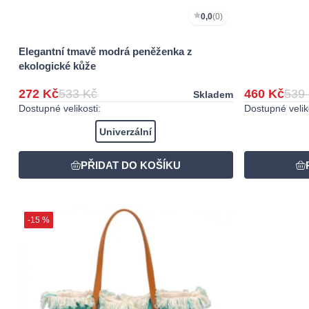
0,0
(0)
Elegantní tmavě modrá peněženka z
ekologické kůže
272 Kč
533 Kč
460 Kč
539
Skladem
Dostupné velikosti:
Dostupné veliko
Univerzální
-15 %