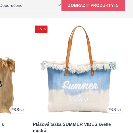
Doporučeno
ZOBRAZIT PRODUKTY:
5
-15 %
0,0
(0)
0,0
(0)
 s
Plážová taška SUMMER VIBES světle
modrá