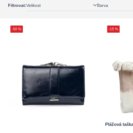
Velikost
Barva
Filtrovat:
-50 %
-15 %
Plážová taš