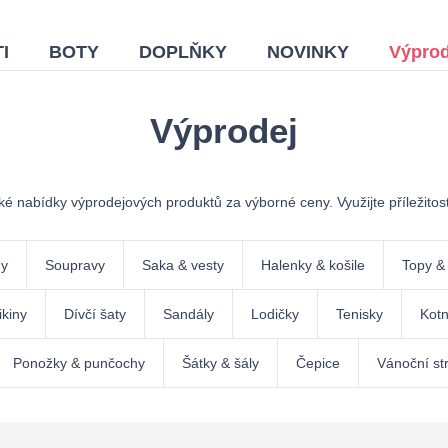
I
BOTY
DOPLŇKY
NOVINKY
Výprod
Výprodej
roké nabídky výprodejových produktů za výborné ceny. Využijte příležitos
ny
Soupravy
Saka & vesty
Halenky & košile
Topy & 
kiny
Dívčí šaty
Sandály
Lodičky
Tenisky
Kotn
Ponožky & punčochy
Šátky & šály
Čepice
Vánoční st