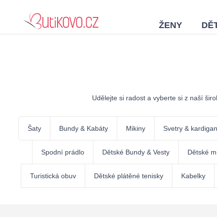
ŽENY
DĚT
Udělejte si radost a vyberte si z naší ši
Šaty
Bundy & Kabáty
Mikiny
Svetry & kardiga
Spodní prádlo
Dětské Bundy & Vesty
Dětské mi
Turistická obuv
Dětské plátěné tenisky
Kabelky