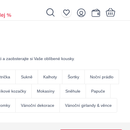
ej %
Nákupní košík je prázdný.
ti a zaobsterajte si Vaše oblíbené kousky.
trička
Sukně
Kalhoty
Šortky
Noční prádlo
íkové kozačky
Mokasíny
Sněhule
Papuče
romky
Vánoční dekorace
Vánoční girlandy & věnce