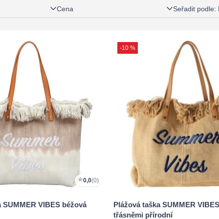
Cena
Seřadit podle
:
-10 %
0,0
(0)
ka SUMMER VIBES béžová
Plážová taška SUMMER VIBES
třásněmi přírodní