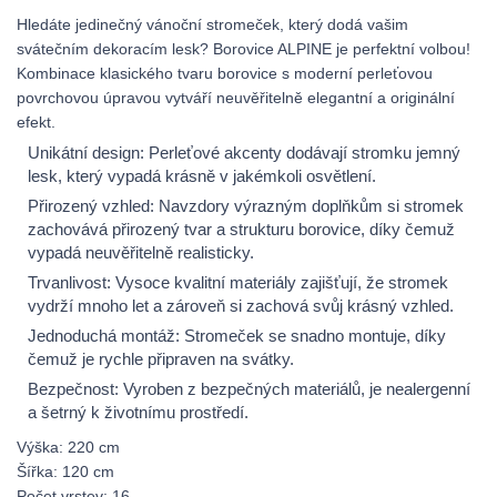
Hledáte jedinečný vánoční stromeček, který dodá vašim
svátečním dekoracím lesk? Borovice ALPINE je perfektní volbou!
Kombinace klasického tvaru borovice s moderní perleťovou
povrchovou úpravou vytváří neuvěřitelně elegantní a originální
efekt.
Unikátní design: Perleťové akcenty dodávají stromku jemný
lesk, který vypadá krásně v jakémkoli osvětlení.
Přirozený vzhled: Navzdory výrazným doplňkům si stromek
zachovává přirozený tvar a strukturu borovice, díky čemuž
vypadá neuvěřitelně realisticky.
Trvanlivost: Vysoce kvalitní materiály zajišťují, že stromek
vydrží mnoho let a zároveň si zachová svůj krásný vzhled.
Jednoduchá montáž: Stromeček se snadno montuje, díky
čemuž je rychle připraven na svátky.
Bezpečnost: Vyroben z bezpečných materiálů, je nealergenní
a šetrný k životnímu prostředí.
Výška: 220 cm
Šířka: 120 cm
Počet vrstev: 16