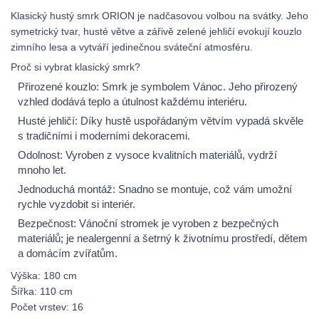
Klasický hustý smrk ORION je nadčasovou volbou na svátky. Jeho
symetrický tvar, husté větve a zářivě zelené jehličí evokují kouzlo
zimního lesa a vytváří jedinečnou sváteční atmosféru.
Proč si vybrat klasický smrk?
Přirozené kouzlo: Smrk je symbolem Vánoc. Jeho přirozený
vzhled dodává teplo a útulnost každému interiéru.
Husté jehličí: Díky hustě uspořádaným větvím vypadá skvěle
s tradičními i moderními dekoracemi.
Odolnost: Vyroben z vysoce kvalitních materiálů, vydrží
mnoho let.
Jednoduchá montáž: Snadno se montuje, což vám umožní
rychle vyzdobit si interiér.
Bezpečnost: Vánoční stromek je vyroben z bezpečných
materiálů; je nealergenní a šetrný k životnímu prostředí, dětem
a domácím zvířatům.
Výška: 180 cm
Šířka: 110 cm
Počet vrstev: 16