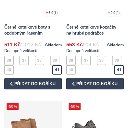
5,0
(1)
0,0
(0)
Černé kotníkové boty s
Černé kotníkové kozačky
ozdobným řasením
na hrubé podrážce
511 Kč
1 012 Kč
553 Kč
914 Kč
Skladem
Skladem
Dostupné velikosti:
Dostupné velikosti:
36
37
38
39
36
37
38
39
40
41
40
41
-50 %
-50 %