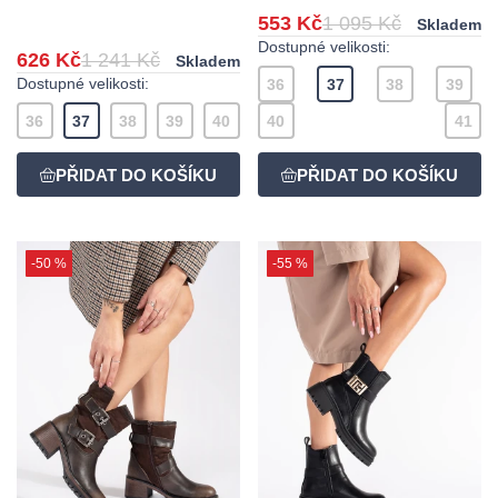
553 Kč
1 095 Kč
Skladem
Dostupné velikosti:
626 Kč
1 241 Kč
Skladem
Dostupné velikosti:
36
37
38
39
36
37
38
39
40
40
41
-50 %
-55 %