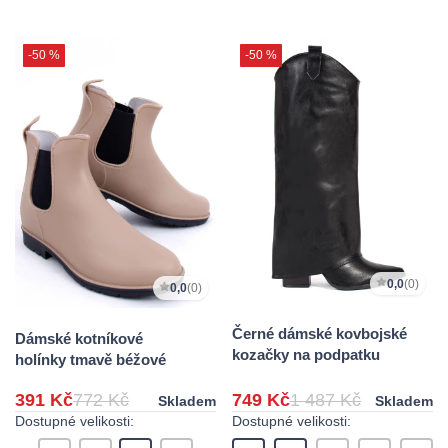
-50 %
-50 %
0,0
(0)
0,0
(0)
Černé dámské kovbojské
Dámské kotníkové
kozačky na podpatku
holínky tmavě béžové
391 Kč
772 Kč
749 Kč
1 487 Kč
Skladem
Skladem
Dostupné velikosti:
Dostupné velikosti: