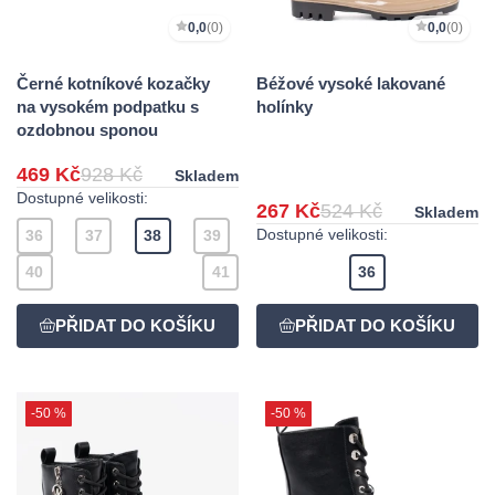
0,0
(0)
0,0
(0)
Černé kotníkové kozačky
Béžové vysoké lakované
na vysokém podpatku s
holínky
ozdobnou sponou
469 Kč
928 Kč
Skladem
Dostupné velikosti:
267 Kč
524 Kč
Skladem
Dostupné velikosti:
36
37
38
39
40
41
36
-50 %
-50 %