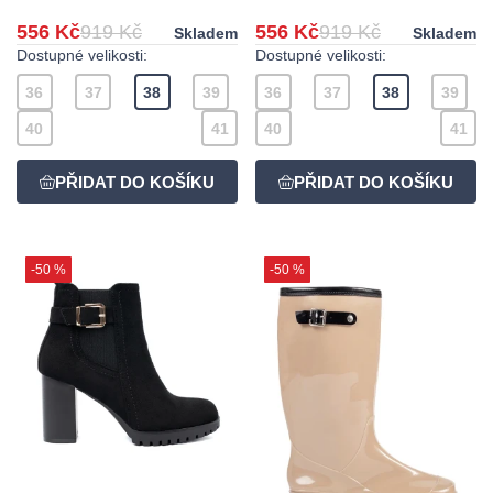
556 Kč
919 Kč
556 Kč
919 Kč
Skladem
Skladem
Dostupné velikosti:
Dostupné velikosti:
36
37
38
39
36
37
38
39
40
41
40
41
-50 %
-50 %