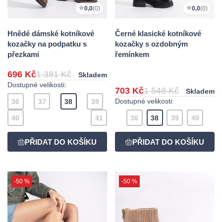
0,0
(0)
0,0
(0)
Hnědé dámské kotníkové
Černé klasické kotníkové
kozačky na podpatku s
kozačky s ozdobným
přezkami
řemínkem
696 Kč
1 381 Kč
Skladem
Dostupné velikosti:
703 Kč
1 548 Kč
Skladem
Dostupné velikosti:
36
37
38
39
40
41
36
38
39
40
-50 %
-50 %