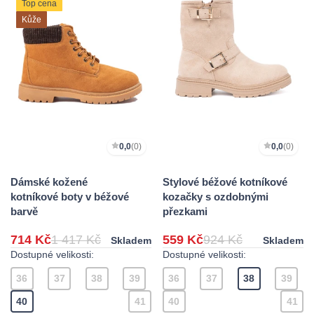
Top cena
Kůže
0,0
(0)
0,0
(0)
Dámské kožené
Stylové béžové kotníkové
kotníkové boty v béžové
kozačky s ozdobnými
barvě
přezkami
714 Kč
1 417 Kč
559 Kč
924 Kč
Skladem
Skladem
Dostupné velikosti:
Dostupné velikosti:
36
37
38
39
36
37
38
39
40
41
40
41