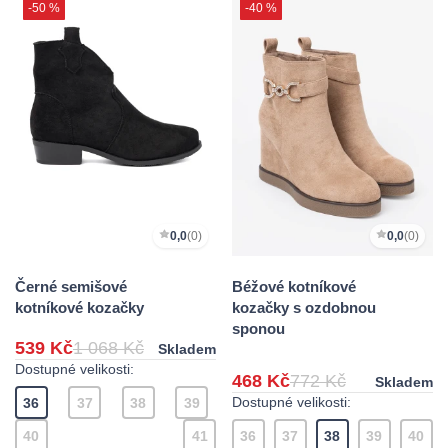
-50 %
-40 %
0,0
(0)
0,0
(0)
Černé semišové
Béžové kotníkové
kotníkové kozačky
kozačky s ozdobnou
sponou
539 Kč
1 068 Kč
Skladem
Dostupné velikosti:
468 Kč
772 Kč
Skladem
Dostupné velikosti:
36
37
38
39
40
41
36
37
38
39
40