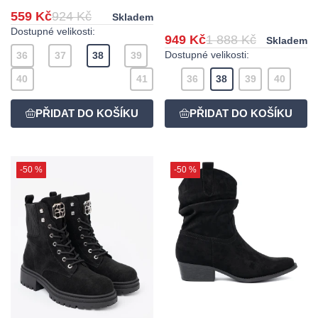
559 Kč
924 Kč
Skladem
Dostupné velikosti:
949 Kč
1 888 Kč
Skladem
Dostupné velikosti:
36
37
38
39
40
41
36
38
39
40
-50 %
-50 %