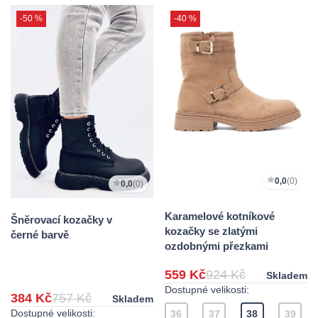
-50 %
-40 %
0,0
(0)
0,0
(0)
Karamelové kotníkové
Šněrovací kozačky v
kozačky se zlatými
černé barvě
ozdobnými přezkami
559 Kč
924 Kč
Skladem
Dostupné velikosti:
384 Kč
757 Kč
Skladem
Dostupné velikosti:
36
37
38
39