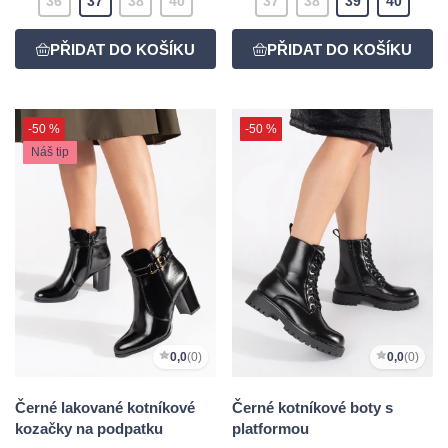
36
37
38
40
37
38
39
40
-50 %
-50 %
Náš tip
0,0
(0)
0,0
(0)
Černé lakované kotníkové
Černé kotníkové boty s
kozačky na podpatku
platformou