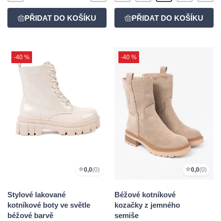
-40 %
-40 %
0,0
(0)
0,0
(0)
Stylové lakované
Béžové kotníkové
kotníkové boty ve světle
kozačky z jemného
béžové barvě
semiše