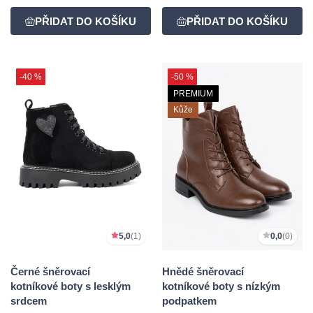
-40 %
-50 %
PREMIUM
Kůže
5,0
(1)
0,0
(0)
Černé šněrovací
Hnědé šněrovací
kotníkové boty s lesklým
kotníkové boty s nízkým
srdcem
podpatkem