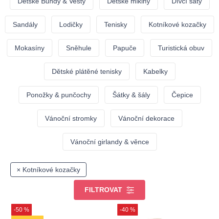
Dětské Bundy & Vesty
Dětské mikiny
Dívčí šaty
Sandály
Lodičky
Tenisky
Kotníkové kozačky
Mokasíny
Sněhule
Papuče
Turistická obuv
Dětské plátěné tenisky
Kabelky
Ponožky & punčochy
Šátky & šály
Čepice
Vánoční stromky
Vánoční dekorace
Vánoční girlandy & věnce
× Kotníkové kozačky
FILTROVAT
-50 %
-40 %