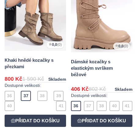
0,0
(0)
0,0
(0)
Khaki hnědé kozačky s
Dámské kozačky s
přezkami
elastickým svrškem
béžové
800 Kč
1 590 Kč
Skladem
Dostupné velikosti:
406 Kč
802 Kč
Skladem
Dostupné velikosti:
36
37
38
39
40
41
36
37
38
40
41