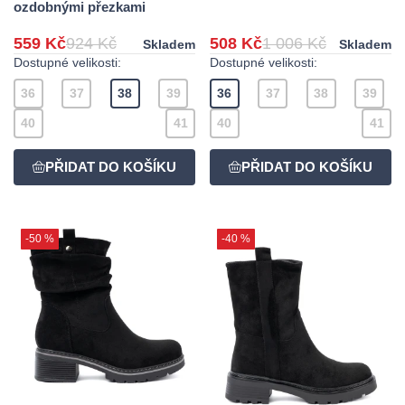
ozdobnými přezkami
559 Kč
924 Kč
508 Kč
1 006 Kč
Skladem
Skladem
Dostupné velikosti:
Dostupné velikosti:
36
37
38
39
36
37
38
39
40
41
40
41
-50 %
-40 %