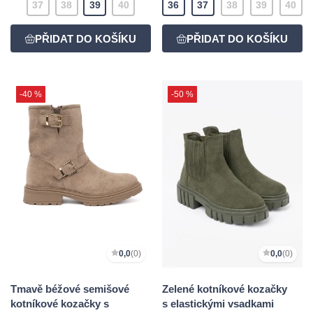
37
38
39
40
36
37
38
39
40
-40 %
-50 %
0,0
(0)
0,0
(0)
Tmavě béžové semišové
Zelené kotníkové kozačky
kotníkové kozačky s
s elastickými vsadkami