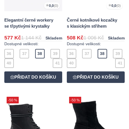
0,0
(0)
0,0
(0)
Elegantní černé workery
Černé kotníkové kozačky
se třpytivými krystalky
s klasickým střihem
577 Kč
1 144 Kč
508 Kč
1 006 Kč
Skladem
Skladem
Dostupné velikosti:
Dostupné velikosti:
36
37
38
39
36
37
38
39
40
41
40
41
-50 %
-50 %