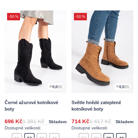
-50 %
-50 %
0,0
(0)
0,0
(0)
Černé ažurové kotníkové
Světle hnědé zateplené
boty
kotníkové boty
696 Kč
1 381 Kč
714 Kč
1 417 Kč
Skladem
Skladem
Dostupné velikosti:
Dostupné velikosti: