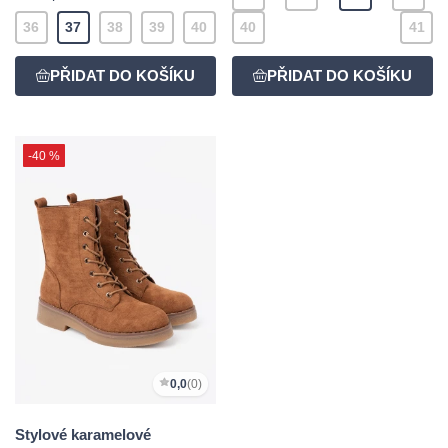
36
37
38
39
40
40
41
-40 %
0,0
(0)
Stylové karamelové