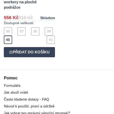
workery na ploché
podrážce
556 Kč
919 Kč
Skladem
Dostupné velikosti:
36
37
38
39
40
41
Pomoc
Formuláře
Jak zboží vrátit
Často kladené dotazy - FAQ
Návod k použití, praní a údržbě
Jak vybrat ten správný vánoční stromek?