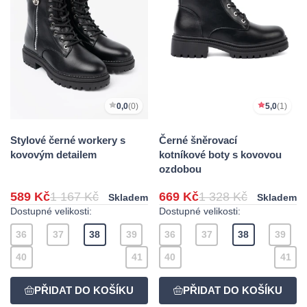
0,0
(0)
5,0
(1)
Stylové černé workery s
Černé šněrovací
kovovým detailem
kotníkové boty s kovovou
ozdobou
589 Kč
1 167 Kč
669 Kč
1 328 Kč
Skladem
Skladem
Dostupné velikosti:
Dostupné velikosti:
36
37
38
39
36
37
38
39
40
41
40
41