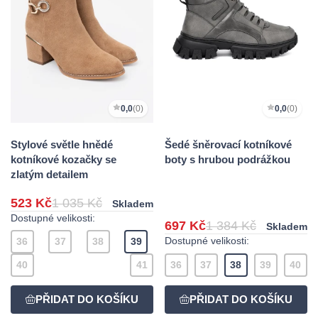
0,0
(0)
0,0
(0)
Stylové světle hnědé
Šedé šněrovací kotníkové
kotníkové kozačky se
boty s hrubou podrážkou
zlatým detailem
523 Kč
1 035 Kč
Skladem
Dostupné velikosti:
697 Kč
1 384 Kč
Skladem
Dostupné velikosti:
36
37
38
39
40
41
36
37
38
39
40