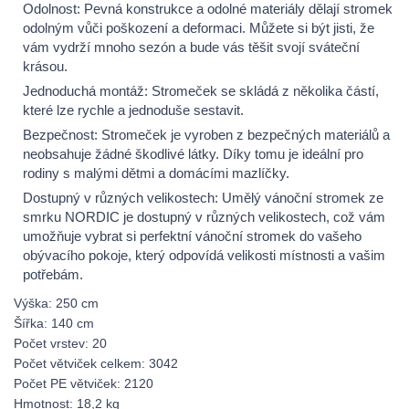
Odolnost: Pevná konstrukce a odolné materiály dělají stromek
odolným vůči poškození a deformaci. Můžete si být jisti, že
vám vydrží mnoho sezón a bude vás těšit svojí sváteční
krásou.
Jednoduchá montáž: Stromeček se skládá z několika částí,
které lze rychle a jednoduše sestavit.
Bezpečnost: Stromeček je vyroben z bezpečných materiálů a
neobsahuje žádné škodlivé látky. Díky tomu je ideální pro
rodiny s malými dětmi a domácími mazlíčky.
Dostupný v různých velikostech: Umělý vánoční stromek ze
smrku NORDIC je dostupný v různých velikostech, což vám
umožňuje vybrat si perfektní vánoční stromek do vašeho
obývacího pokoje, který odpovídá velikosti místnosti a vašim
potřebám.
Výška: 250 cm
Šířka: 140 cm
Počet vrstev: 20
Počet větviček celkem: 3042
Počet PE větviček: 2120
Hmotnost: 18,2 kg