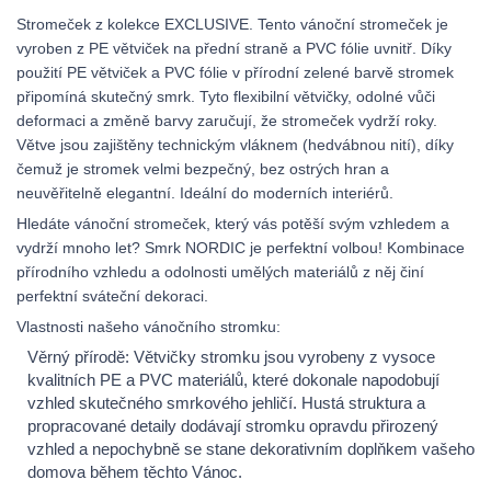
Stromeček z kolekce EXCLUSIVE. Tento vánoční stromeček je
vyroben z PE větviček na přední straně a PVC fólie uvnitř. Díky
použití PE větviček a PVC fólie v přírodní zelené barvě stromek
připomíná skutečný smrk. Tyto flexibilní větvičky, odolné vůči
deformaci a změně barvy zaručují, že stromeček vydrží roky.
Větve jsou zajištěny technickým vláknem (hedvábnou nití), díky
čemuž je stromek velmi bezpečný, bez ostrých hran a
neuvěřitelně elegantní. Ideální do moderních interiérů.
Hledáte vánoční stromeček, který vás potěší svým vzhledem a
vydrží mnoho let? Smrk NORDIC je perfektní volbou! Kombinace
přírodního vzhledu a odolnosti umělých materiálů z něj činí
perfektní sváteční dekoraci.
Vlastnosti našeho vánočního stromku:
Věrný přírodě: Větvičky stromku jsou vyrobeny z vysoce
kvalitních PE a PVC materiálů, které dokonale napodobují
vzhled skutečného smrkového jehličí. Hustá struktura a
propracované detaily dodávají stromku opravdu přirozený
vzhled a nepochybně se stane dekorativním doplňkem vašeho
domova během těchto Vánoc.