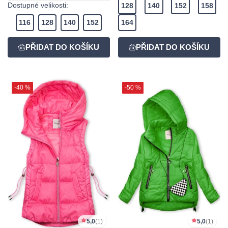
Dostupné velikosti:
128
140
152
158
116
128
140
152
164
-40 %
-50 %
5,0
(1)
5,0
(1)