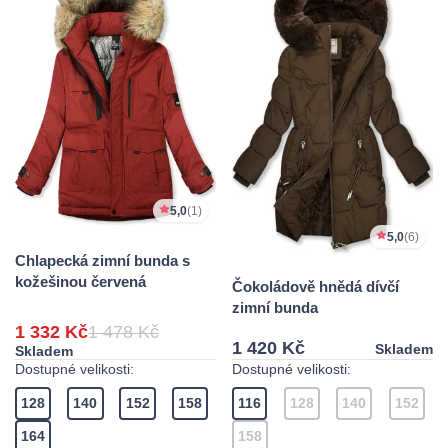
5,0
(1)
5,0
(6)
Chlapecká zimní bunda s
kožešinou červená
Čokoládově hnědá dívčí
zimní bunda
1 332 Kč
1 478 Kč
1 420 Kč
Skladem
Skladem
Dostupné velikosti:
Dostupné velikosti:
128
140
152
158
116
128
140
152
164
158