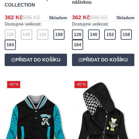
nášivkou
COLLECTION
362 Kč
596 Kč
362 Kč
596 Kč
Skladem
Skladem
Dostupné velikosti:
Dostupné velikosti:
128
140
152
158
128
140
152
158
164
164
-40 %
-40 %