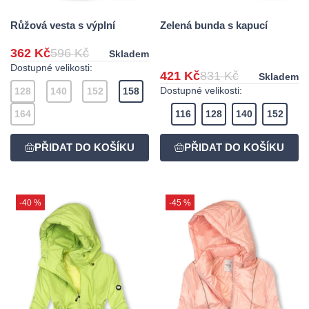
Růžová vesta s výplní
Zelená bunda s kapucí
362 Kč
596 Kč
Skladem
Dostupné velikosti:
421 Kč
831 Kč
Skladem
Dostupné velikosti:
128
140
152
158
164
116
128
140
152
-40 %
-45 %