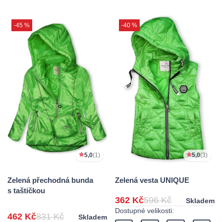
-45 %
-40 %
5,0
(1)
5,0
(3)
Zelená přechodná bunda
Zelená vesta UNIQUE
s taštičkou
362 Kč
596 Kč
Skladem
Dostupné velikosti:
462 Kč
831 Kč
Skladem