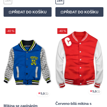
164
164
-40 %
-40 %
5,0
(1)
5,0
(1)
Červeno-bílá mikina s
Mikina se zapínáním