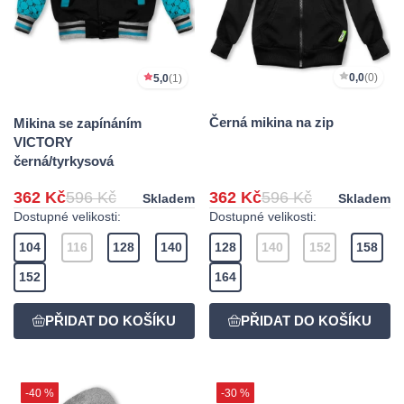
0,0
(0)
5,0
(1)
Černá mikina na zip
Mikina se zapínáním
VICTORY
černá/tyrkysová
362 Kč
596 Kč
362 Kč
596 Kč
Skladem
Skladem
Dostupné velikosti:
Dostupné velikosti:
104
116
128
140
128
140
152
158
152
164
-40 %
-30 %