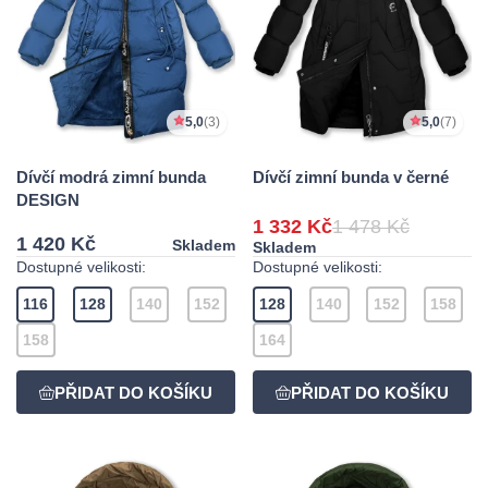
5,0
(3)
5,0
(7)
Dívčí modrá zimní bunda
Dívčí zimní bunda v černé
DESIGN
1 332 Kč
1 478 Kč
1 420 Kč
Skladem
Skladem
Dostupné velikosti:
Dostupné velikosti:
116
128
140
152
128
140
152
158
158
164