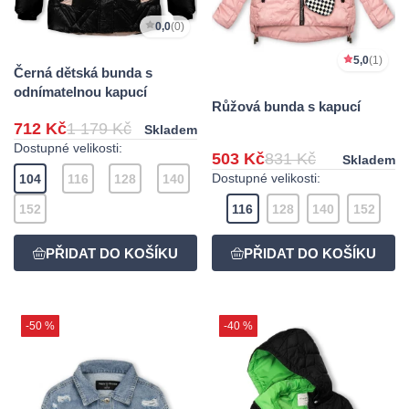
0,0
(0)
5,0
(1)
Černá dětská bunda s
odnímatelnou kapucí
Růžová bunda s kapucí
712 Kč
1 179 Kč
Skladem
Dostupné velikosti:
503 Kč
831 Kč
Skladem
Dostupné velikosti:
104
116
128
140
152
116
128
140
152
-50 %
-40 %