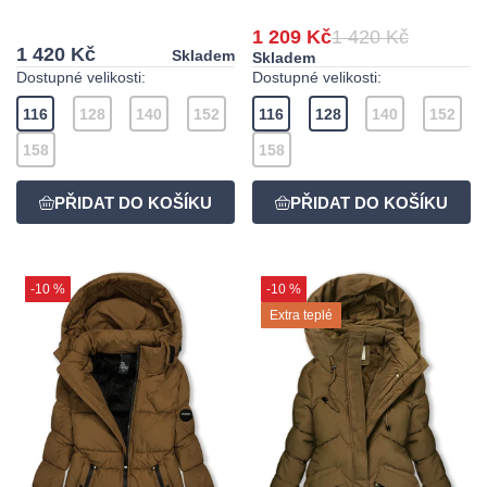
1 209 Kč
1 420 Kč
1 420 Kč
Skladem
Skladem
Dostupné velikosti:
Dostupné velikosti:
116
128
140
152
116
128
140
152
158
158
-10 %
-10 %
Extra teplé