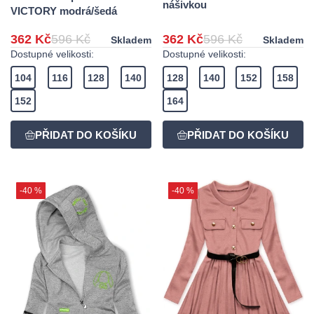
nášivkou
VICTORY modrá/šedá
362 Kč
596 Kč
362 Kč
596 Kč
Skladem
Skladem
Dostupné velikosti:
Dostupné velikosti:
104
116
128
140
128
140
152
158
152
164
-40 %
-40 %