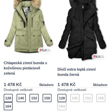
5,0
(1)
4,5
(3)
Chlapecká zimní bunda s
kožešinou pistáciově
Dívčí extra teplá zimní
zelená
bunda černá
1 478 Kč
1 478 Kč
Skladem
Skladem
Dostupné velikosti:
Dostupné velikosti:
128
140
152
158
128
140
152
158
164
164