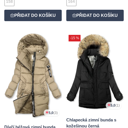
158
164
-15 %
5,0
(1)
5,0
(3)
Chlapecká zimní bunda s
kožešinou černá
Dívčí béžová zimní bunda