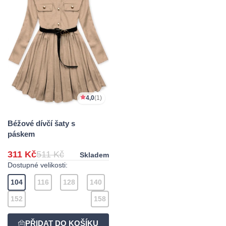
4,0
(1)
Béžové dívčí šaty s
páskem
311 Kč
511 Kč
Skladem
Dostupné velikosti:
104
116
128
140
152
158