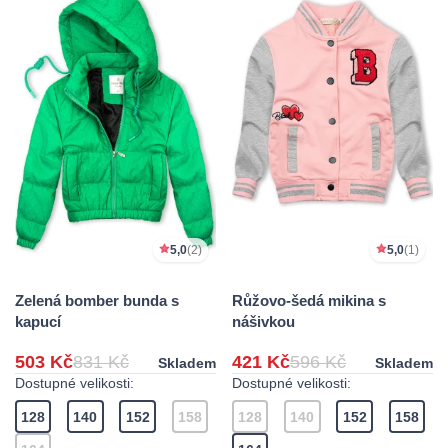
5,0
(2)
5,0
(1)
Zelená bomber bunda s
Růžovo-šedá mikina s
kapucí
nášivkou
503 Kč
831 Kč
421 Kč
596 Kč
Skladem
Skladem
Dostupné velikosti:
Dostupné velikosti:
128
140
152
158
128
140
152
158