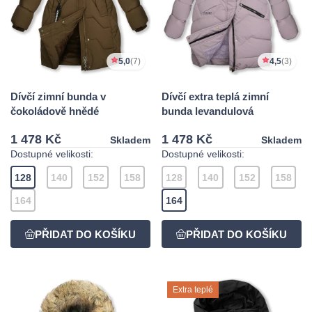
5,0
(7)
4,5
(3)
Dívčí zimní bunda v
Dívčí extra teplá zimní
čokoládově hnědé
bunda levandulová
1 478 Kč
1 478 Kč
Skladem
Skladem
Dostupné velikosti:
Dostupné velikosti:
128
140
152
158
128
140
152
158
164
164
Extra teplé