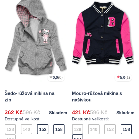
0,0
(0)
5,0
(1)
Šedo-růžová mikina na
Modro-růžová mikina s
zip
nášivkou
362 Kč
596 Kč
421 Kč
596 Kč
Skladem
Skladem
Dostupné velikosti:
Dostupné velikosti:
128
140
152
158
128
140
152
158