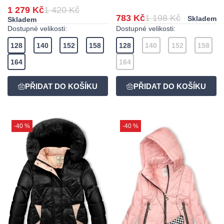
1 279 Kč
1 420 Kč
783 Kč
1 198 Kč
Skladem
Skladem
Dostupné velikosti:
Dostupné velikosti:
128
140
152
158
128
140
152
158
164
164
-40 %
-40 %