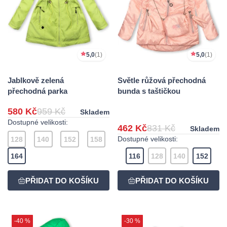
5,0
(1)
5,0
(1)
Jablkově zelená
Světle růžová přechodná
přechodná parka
bunda s taštičkou
580 Kč
959 Kč
Skladem
Dostupné velikosti:
462 Kč
831 Kč
Skladem
Dostupné velikosti:
128
140
152
158
164
116
128
140
152
-40 %
-30 %