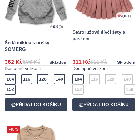
4,0
(1)
0,0
(0)
Starorůžové dívčí šaty s
páskem
Šedá mikina s oušky
SOMERG
362 Kč
596 Kč
311 Kč
511 Kč
Skladem
Skladem
Dostupné velikosti:
Dostupné velikosti:
104
116
128
140
104
116
128
140
152
152
158
-40 %