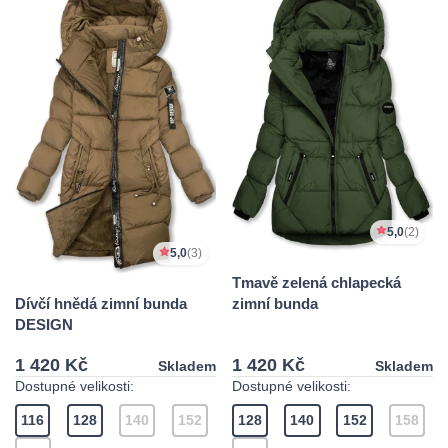
5,0
(2)
5,0
(3)
Tmavě zelená chlapecká
zimní bunda
Dívčí hnědá zimní bunda
DESIGN
1 420 Kč
1 420 Kč
Skladem
Skladem
Dostupné velikosti:
Dostupné velikosti:
116
128
140
152
128
140
152
158