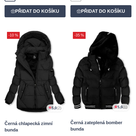
-10 %
-35 %
5,0
(1)
5,0
(2)
Černá zateplená bomber
Černá chlapecká zimní
bunda
bunda