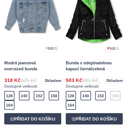
0,0
(0)
5,0
(1)
Modrá jeansová
Bunda s odepínatelnou
oversized bunda
kapucí černá/zelená
318 Kč
625 Kč
503 Kč
831 Kč
Skladem
Skladem
Dostupné velikosti:
Dostupné velikosti:
128
140
152
158
128
140
152
158
164
164