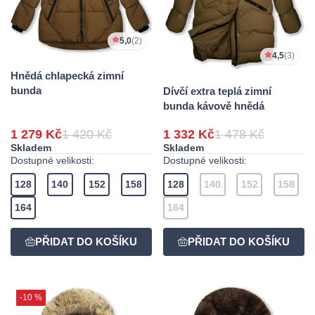
5,0
(2)
4,5
(3)
Hnědá chlapecká zimní
bunda
Dívčí extra teplá zimní
bunda kávově hnědá
1 279 Kč
1 420 Kč
1 332 Kč
1 478 Kč
Skladem
Skladem
Dostupné velikosti:
Dostupné velikosti:
128
140
152
158
128
140
152
158
164
164
-10 %