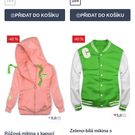
164
164
-40 %
-40 %
5,0
(1)
0,0
(0)
Zeleno-bílá mikina s
Růžová mikina s kapucí