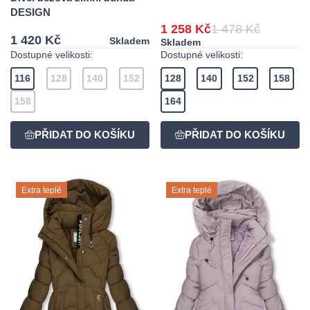
DESIGN
1 258 Kč
1 478 Kč
1 420 Kč
Skladem
Skladem
Dostupné velikosti:
Dostupné velikosti:
116
128
140
152
128
140
152
158
158
164
Extra teplé
Extra teplé