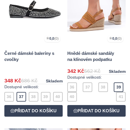
0,0
(0)
0,0
(0)
Černé dámské baleríny s
Hnědé dámské sandály
cvočky
na klínovém podpatku
342 Kč
562 Kč
Skladem
Dostupné velikosti:
348 Kč
686 Kč
Skladem
Dostupné velikosti:
36
37
38
39
36
37
38
39
40
40
41