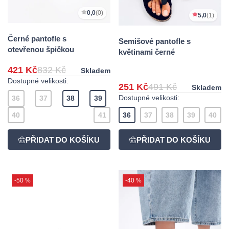
0,0
(0)
5,0
(1)
Černé pantofle s
Semišové pantofle s
otevřenou špičkou
květinami černé
421 Kč
832 Kč
Skladem
Dostupné velikosti:
251 Kč
491 Kč
Skladem
Dostupné velikosti:
36
37
38
39
40
41
36
37
38
39
40
-50 %
-40 %