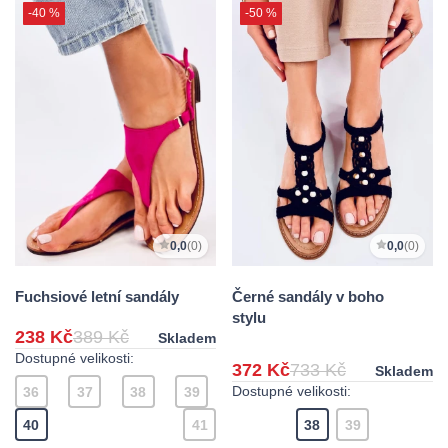
-40 %
-50 %
0,0
(0)
0,0
(0)
Fuchsiové letní sandály
Černé sandály v boho
stylu
238 Kč
389 Kč
Skladem
Dostupné velikosti:
372 Kč
733 Kč
Skladem
Dostupné velikosti:
36
37
38
39
40
41
38
39