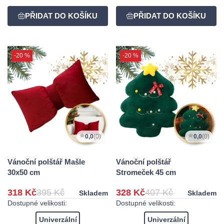
-20 %
-20 %
0,0
(0)
0,0
(0)
Vánoční polštář Mašle
Vánoční polštář
30x50 cm
Stromeček 45 cm
318 Kč
395 Kč
328 Kč
407 Kč
Skladem
Skladem
Dostupné velikosti:
Dostupné velikosti:
Univerzální
Univerzální