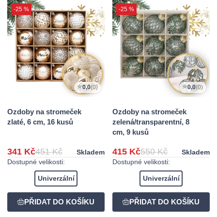
-25 %
-25 %
0,0
(0)
0,0
(0)
Ozdoby na stromeček
Ozdoby na stromeček
zlaté, 6 cm, 16 kusů
zelená/transparentní, 8
cm, 9 kusů
341 Kč
451 Kč
415 Kč
550 Kč
Skladem
Skladem
Dostupné velikosti:
Dostupné velikosti:
Univerzální
Univerzální