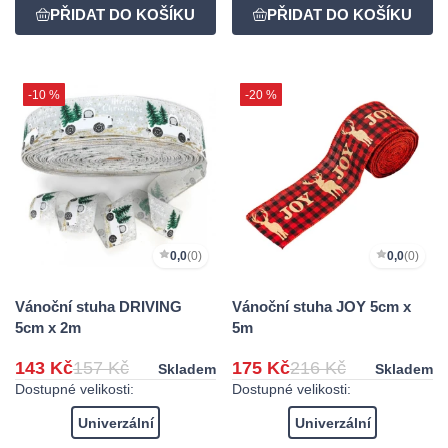
-10 %
-20 %
0,0
(0)
0,0
(0)
Vánoční stuha DRIVING
Vánoční stuha JOY 5cm x
5cm x 2m
5m
143 Kč
157 Kč
175 Kč
216 Kč
Skladem
Skladem
Dostupné velikosti:
Dostupné velikosti:
Univerzální
Univerzální