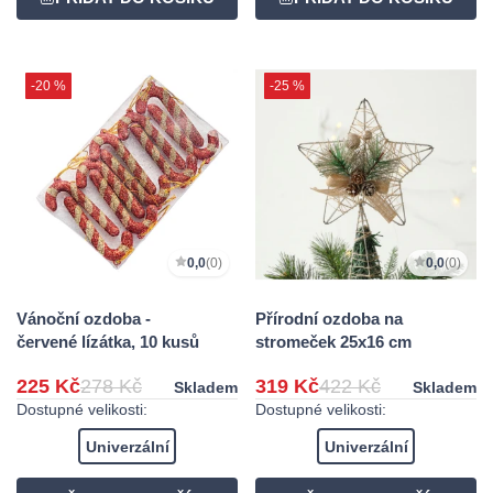
-20 %
-25 %
0,0
(0)
0,0
(0)
Vánoční ozdoba -
Přírodní ozdoba na
červené lízátka, 10 kusů
stromeček 25x16 cm
225 Kč
278 Kč
319 Kč
422 Kč
Skladem
Skladem
Dostupné velikosti:
Dostupné velikosti:
Univerzální
Univerzální