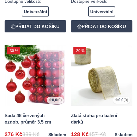
Dostupné velikosti:
Dostupné velikosti:
Univerzální
Univerzální
-30 %
-20 %
0,0
(0)
0,0
(0)
Sada 48 červených
Zlatá stuha pro balení
ozdob, průměr 3.5 cm
dárků
276 Kč
389 Kč
128 Kč
157 Kč
Skladem
Skladem