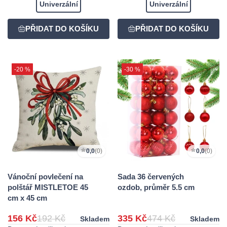
Univerzální
Univerzální
-20 %
-30 %
0,0
(0)
0,0
(0)
Vánoční povlečení na
Sada 36 červených
polštář MISTLETOE 45
ozdob, průměr 5.5 cm
cm x 45 cm
156 Kč
192 Kč
335 Kč
474 Kč
Skladem
Skladem