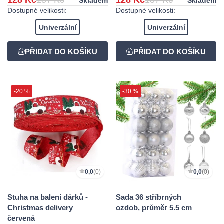
Skladem
Skladem
Dostupné velikosti:
Dostupné velikosti:
Univerzální
Univerzální
-20 %
-30 %
0,0
(0)
0,0
(0)
Stuha na balení dárků -
Sada 36 stříbrných
Christmas delivery
ozdob, průměr 5.5 cm
červená