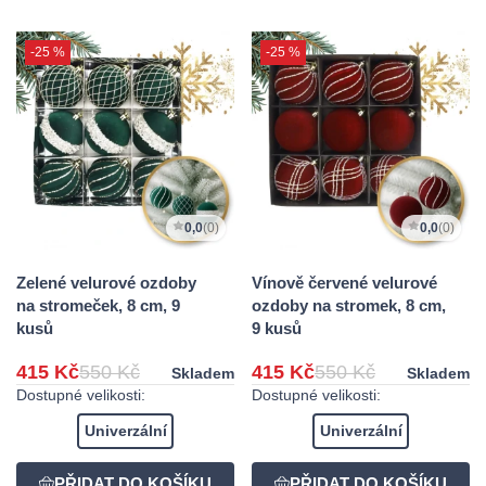
-25 %
-25 %
0,0
(0)
0,0
(0)
Zelené velurové ozdoby
Vínově červené velurové
na stromeček, 8 cm, 9
ozdoby na stromek, 8 cm,
kusů
9 kusů
415 Kč
550 Kč
415 Kč
550 Kč
Skladem
Skladem
Dostupné velikosti:
Dostupné velikosti:
Univerzální
Univerzální