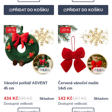
-20 %
-25 %
0,0
(0)
0,0
(0)
Vánoční polštář ADVENT
Červená vánoční mašle
45 cm
14x5 cm
434 Kč
539 Kč
143 Kč
187 Kč
Skladem
Skladem
Dostupné velikosti:
Dostupné velikosti:
Univerzální
Univerzální