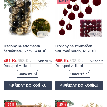
Náš tip
0,0
(0)
0,0
(0)
Ozdoby na stromeček
Ozdoby na stromeček
černá/zlatá, 6 cm, 34 kusů
velurové bordó, 48 kusů
461 Kč
653 Kč
605 Kč
803 Kč
Skladem
Skladem
Dostupné velikosti:
Dostupné velikosti:
Univerzální
Univerzální
-25 %
-25 %