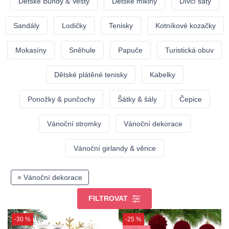
Dětské Bundy & Vesty
Dětské mikiny
Dívčí šaty
Sandály
Lodičky
Tenisky
Kotníkové kozačky
Mokasíny
Sněhule
Papuče
Turistická obuv
Dětské plátěné tenisky
Kabelky
Ponožky & punčochy
Šátky & šály
Čepice
Vánoční stromky
Vánoční dekorace
Vánoční girlandy & věnce
× Vánoční dekorace
FILTROVAT
-30 %
-25 %