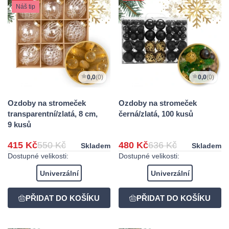
Náš tip
0,0
(0)
0,0
(0)
Ozdoby na stromeček
Ozdoby na stromeček
transparentní/zlatá, 8 cm,
černá/zlatá, 100 kusů
9 kusů
415 Kč
550 Kč
480 Kč
636 Kč
Skladem
Skladem
Dostupné velikosti:
Dostupné velikosti:
Univerzální
Univerzální