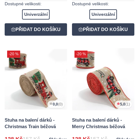
Dostupné velikosti:
Dostupné velikosti:
Univerzální
Univerzální
-20 %
-20 %
0,0
(0)
5,0
(1)
Stuha na balení dárků -
Stuha na balení dárků -
Christmas Train béžová
Merry Christmas béžová
128 Kč
157 Kč
128 Kč
157 Kč