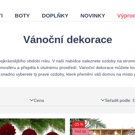
I
BOTY
DOPLŇKY
NOVINKY
Výprod
Vánoční dekorace
rásnějšího období roku. V naší nabídce naleznete ozdoby na stromeče
tmosféru a přispěla k útulnému prostředí. Vánoční dekorace můžete kom
e si snadno vyberete ty pravé ozdoby, které přemění váš domov na místo
Cena
Seřadit podle
:
D
-25 %
Náš tip