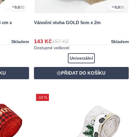
0,0
(0)
0,0
(0)
 cm x
Vánoční stuha GOLD 5cm x 2m
143 Kč
157 Kč
Skladem
Skladem
Dostupné velikosti:
Univerzální
-10 %