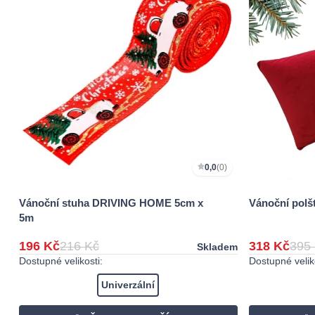
0,0
(0)
Vánoční stuha DRIVING HOME 5cm x
Vánoční polš
5m
196 Kč
216 Kč
318 Kč
395
Skladem
Dostupné velikosti:
Dostupné veliko
Univerzální