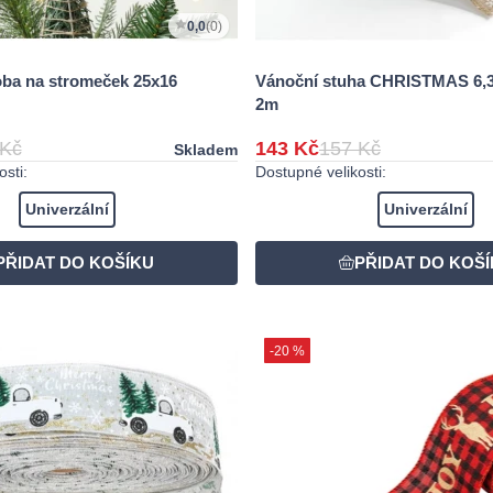
0,0
(0)
oba na stromeček 25x16
Vánoční stuha CHRISTMAS 6,3
2m
 Kč
143 Kč
157 Kč
Skladem
sti:
Dostupné velikosti:
Univerzální
Univerzální
-20 %