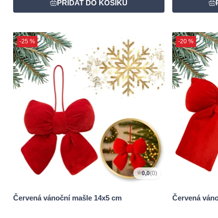
-25 %
-20 %
0,0
(0)
Červená vánoční mašle 14x5 cm
Červená váno