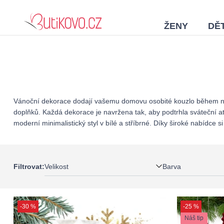
ŽENY
DĚT
Vánoční dekorace dodají vašemu domovu osobité kouzlo během nejk
doplňků. Každá dekorace je navržena tak, aby podtrhla sváteční a
moderní minimalistický styl v bílé a stříbrné. Díky široké nabídc
Velikost
Barva
Filtrovat:
-30 %
-25 %
Náš tip