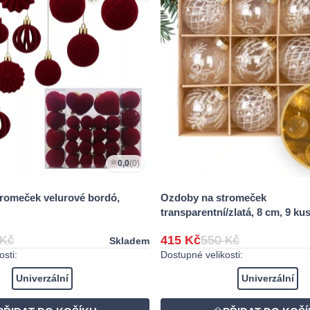
0,0
(0)
romeček velurové bordó,
Ozdoby na stromeček
transparentní/zlatá, 8 cm, 9 ku
 Kč
415 Kč
550 Kč
Skladem
sti:
Dostupné velikosti:
Univerzální
Univerzální