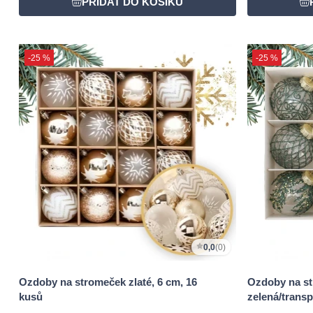
-25 %
-25 %
0,0
(0)
Ozdoby na stromeček zlaté, 6 cm, 16
Ozdoby na s
kusů
zelená/transp