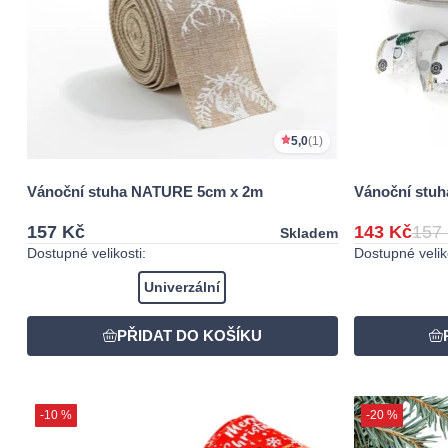
5,0
(1)
Vánoční stuha NATURE 5cm x 2m
Vánoční stu
157 Kč
143 Kč
157
Skladem
Dostupné velikosti:
Dostupné veliko
Univerzální
-10 %
-20 %