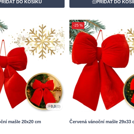
-25 %
0,0
(0)
ční mašle 20x20 cm
Červená vánoční mašle 29x33 