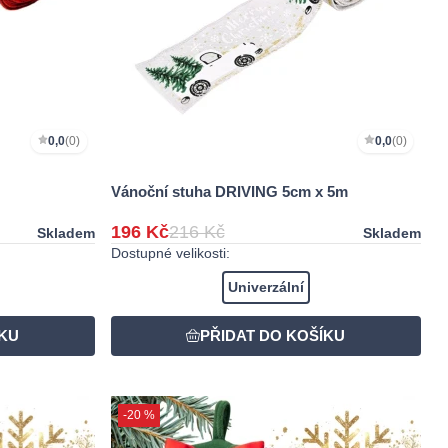
0,0
(0)
0,0
(0)
Vánoční stuha DRIVING 5cm x 5m
196 Kč
216 Kč
Skladem
Skladem
Dostupné velikosti:
Univerzální
-20 %