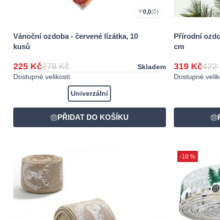
0,0
(0)
Vánoční ozdoba - červené lízátka, 10
Přírodní ozd
kusů
cm
225 Kč
278 Kč
319 Kč
422
Skladem
Dostupné velikosti:
Dostupné veliko
Univerzální
-10 %