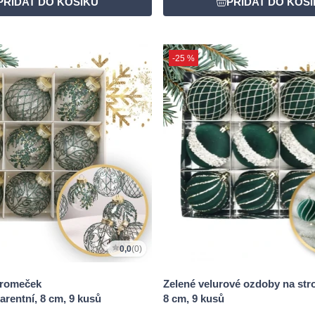
-25 %
0,0
(0)
tromeček
Zelené velurové ozdoby na str
arentní, 8 cm, 9 kusů
8 cm, 9 kusů