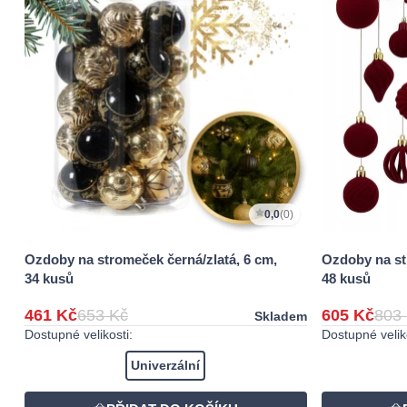
0,0
(0)
Ozdoby na stromeček černá/zlatá, 6 cm,
Ozdoby na st
34 kusů
48 kusů
461 Kč
653 Kč
605 Kč
803
Skladem
Dostupné velikosti:
Dostupné veliko
Univerzální