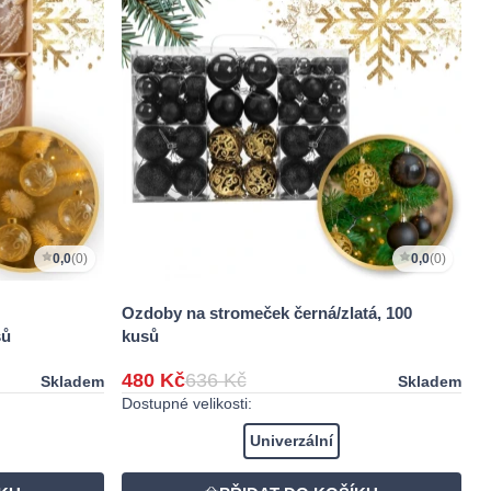
0,0
(0)
0,0
(0)
Ozdoby na stromeček černá/zlatá, 100
sů
kusů
480 Kč
636 Kč
Skladem
Skladem
Dostupné velikosti:
Univerzální