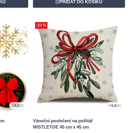
-20 %
0,0
(0)
0,0
(0)
cm
Vánoční povlečení na polštář
MISTLETOE 45 cm x 45 cm