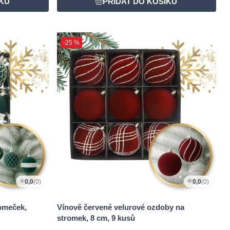
-25 %
0,0
(0)
0,0
(0)
omeček,
Vínově červené velurové ozdoby na
stromek, 8 cm, 9 kusů