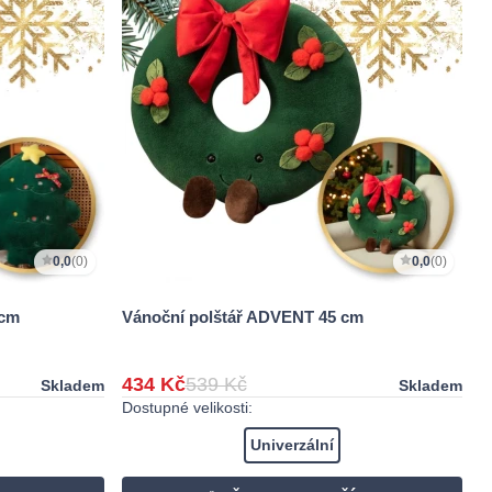
0,0
(0)
0,0
(0)
 cm
Vánoční polštář ADVENT 45 cm
434 Kč
539 Kč
Skladem
Skladem
Dostupné velikosti:
Univerzální