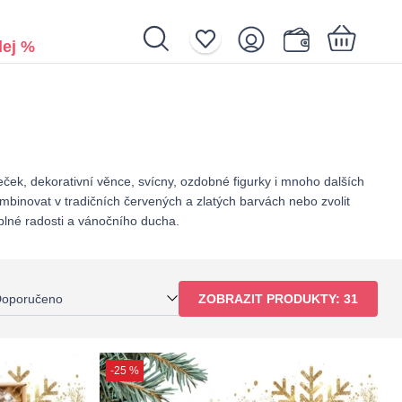
ej %
Nákupní košík je prázdný.
k, dekorativní věnce, svícny, ozdobné figurky i mnoho dalších
binovat v tradičních červených a zlatých barvách nebo zvolit
 plné radosti a vánočního ducha.
oporučeno
ZOBRAZIT PRODUKTY:
31
-25 %