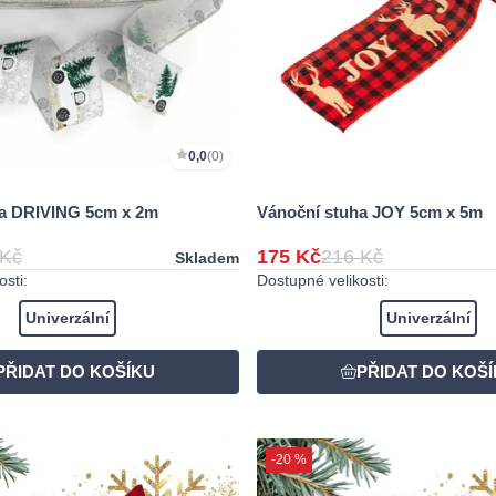
0,0
(0)
ha DRIVING 5cm x 2m
Vánoční stuha JOY 5cm x 5m
 Kč
175 Kč
216 Kč
Skladem
sti:
Dostupné velikosti:
Univerzální
Univerzální
-20 %