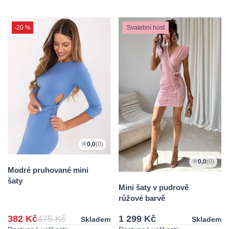
-20 %
Svatební host
0,0
(0)
0,0
(0)
Modré pruhované mini
šaty
Mini šaty v pudrově
růžové barvě
382 Kč
475 Kč
1 299 Kč
Skladem
Skladem