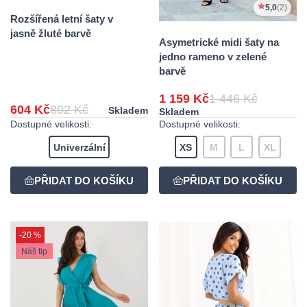
5,0
(2)
Rozšířená letní šaty v
jasně žluté barvě
Asymetrické midi šaty na
jedno rameno v zelené
barvě
1 159 Kč
1 446 Kč
604 Kč
802 Kč
Skladem
Skladem
Dostupné velikosti:
Dostupné velikosti:
Univerzální
XS
M
L
XL
-20 %
Náš tip