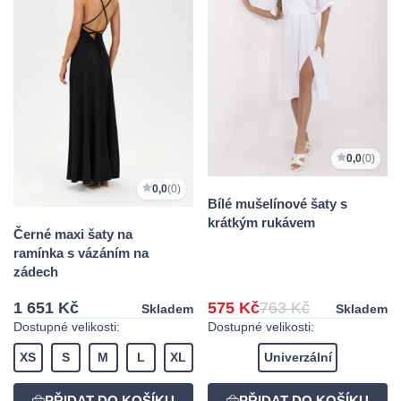
0,0
(0)
0,0
(0)
Bílé mušelínové šaty s
krátkým rukávem
Černé maxi šaty na
ramínka s vázáním na
zádech
1 651 Kč
575 Kč
763 Kč
Skladem
Skladem
Dostupné velikosti:
Dostupné velikosti:
XS
S
M
L
XL
Univerzální