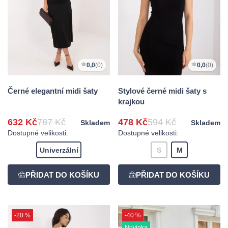
0,0
(0)
0,0
(0)
Černé elegantní midi šaty
Stylové černé midi šaty s
krajkou
632 Kč
787 Kč
478 Kč
594 Kč
Skladem
Skladem
Dostupné velikosti:
Dostupné velikosti:
Univerzální
S
M
-20 %
-40 %
Novinka