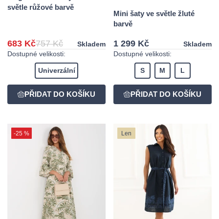
světle růžové barvě
Mini šaty ve světle žluté
barvě
683 Kč
757 Kč
1 299 Kč
Skladem
Skladem
Dostupné velikosti:
Dostupné velikosti:
Univerzální
S
M
L
-25 %
Len