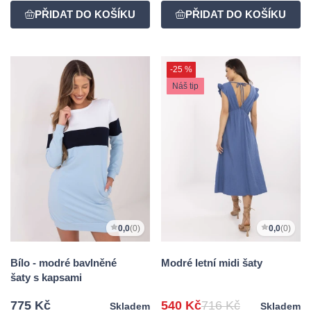
-25 %
Náš tip
0,0
(0)
0,0
(0)
Bílo - modré bavlněné
Modré letní midi šaty
šaty s kapsami
775 Kč
540 Kč
716 Kč
Skladem
Skladem