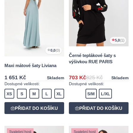
5,0
(1)
0,0
(0)
Černé teplákové šaty s
výšivkou RUE PARIS
Maxi mátové šaty Liviana
1 651 Kč
703 Kč
825 Kč
Skladem
Skladem
Dostupné velikosti:
Dostupné velikosti:
XS
S
M
L
XL
S/M
L/XL
Svatební host
Svatební host