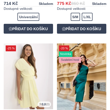
714 Kč
775 Kč
860 Kč
Skladem
Skladem
Dostupné velikosti:
Dostupné velikosti:
Univerzální
S/M
L/XL
-25 %
-20 %
Novinka
Svatební host
0,0
(0)