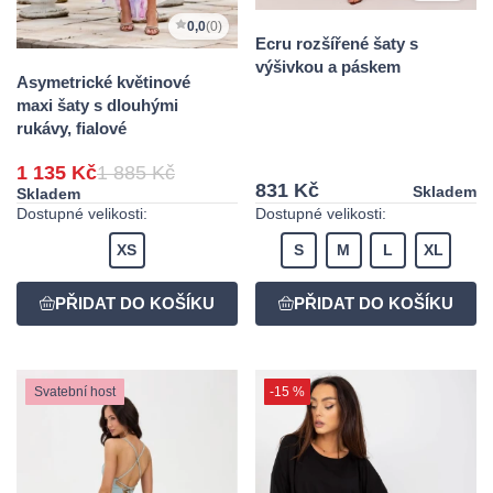
0,0
(0)
Ecru rozšířené šaty s
výšivkou a páskem
Asymetrické květinové
maxi šaty s dlouhými
rukávy, fialové
1 135 Kč
1 885 Kč
831 Kč
Skladem
Skladem
Dostupné velikosti:
Dostupné velikosti:
XS
S
M
L
XL
Svatební host
-15 %