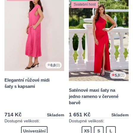
Svatební host
0,0
(0)
5,0
(2)
Elegantní růžové midi
šaty s kapsami
Saténové maxi šaty na
jedno rameno v červené
barvě
714 Kč
1 651 Kč
Skladem
Skladem
Dostupné velikosti:
Dostupné velikosti:
Univerzální
XS
S
L