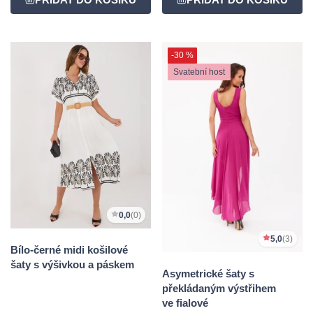
-30 %
Svatební host
0,0
(0)
5,0
(3)
Bílo-černé midi košilové
šaty s výšivkou a páskem
Asymetrické šaty s
překládaným výstřihem
ve fialové