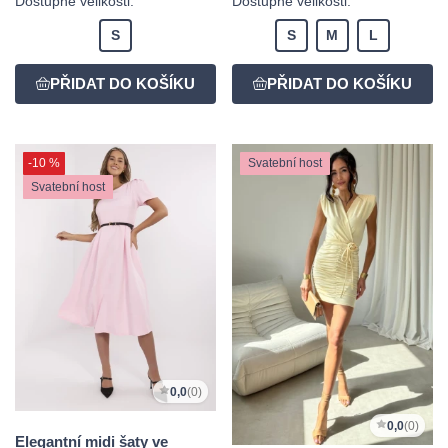
Dostupné velikosti:
Dostupné velikosti:
S
S
M
L
-10 %
Svatební host
Svatební host
0,0
(0)
0,0
(0)
Elegantní midi šaty ve