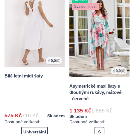
Svatební host
0,0
(0)
0,0
(0)
Bílé letní midi šaty
Asymetrické maxi šaty s
dlouhými rukávy, mátové
- červené
1 135 Kč
1 885 Kč
575 Kč
716 Kč
Skladem
Skladem
Dostupné velikosti:
Dostupné velikosti:
Univerzální
S