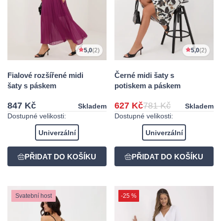
5,0
(2)
5,0
(2)
Fialové rozšířené midi
Černé midi šaty s
šaty s páskem
potiskem a páskem
847 Kč
627 Kč
781 Kč
Skladem
Skladem
Dostupné velikosti:
Dostupné velikosti:
Univerzální
Univerzální
Svatební host
-25 %