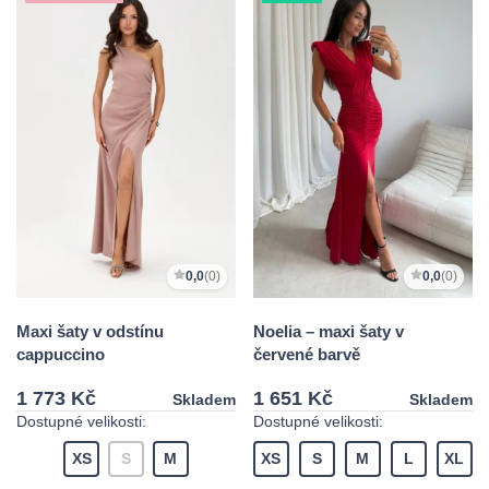
0,0
(0)
0,0
(0)
Maxi šaty v odstínu
Noelia – maxi šaty v
cappuccino
červené barvě
1 773 Kč
1 651 Kč
Skladem
Skladem
Dostupné velikosti:
Dostupné velikosti:
XS
S
M
XS
S
M
L
XL