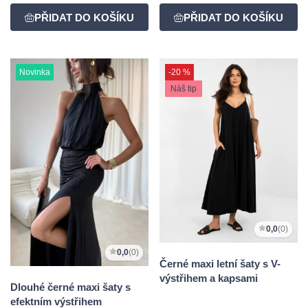
Novinka
-20 %
Náš tip
0,0
(0)
0,0
(0)
Černé maxi letní šaty s V-
výstřihem a kapsami
Dlouhé černé maxi šaty s
efektním výstřihem