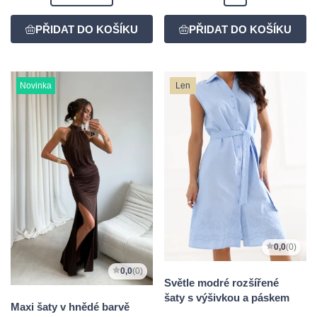
Novinka
Len
0,0
(0)
0,0
(0)
Světle modré rozšířené
šaty s výšivkou a páskem
Maxi šaty v hnědé barvě