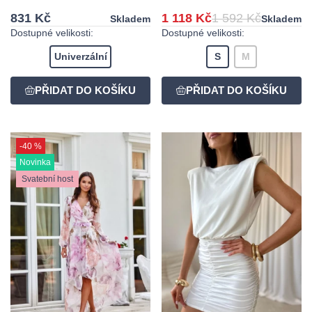
831 Kč
1 118 Kč
1 592 Kč
Skladem
Skladem
Dostupné velikosti:
Dostupné velikosti:
Univerzální
S
M
-40 %
Novinka
Svatební host