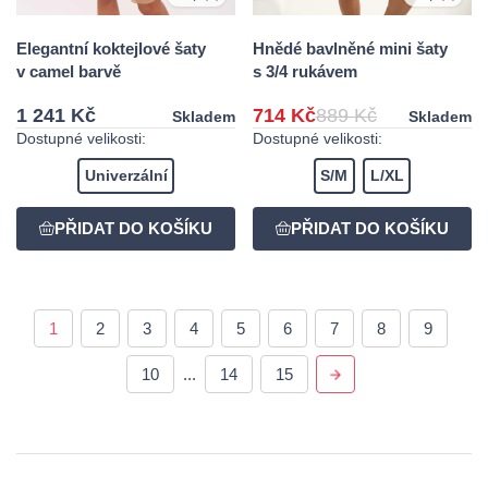
Elegantní koktejlové šaty
Hnědé bavlněné mini šaty
v camel barvě
s 3/4 rukávem
1 241 Kč
714 Kč
889 Kč
Skladem
Skladem
Dostupné velikosti:
Dostupné velikosti:
Univerzální
S/M
L/XL
1
2
3
4
5
6
7
8
9
10
...
14
15