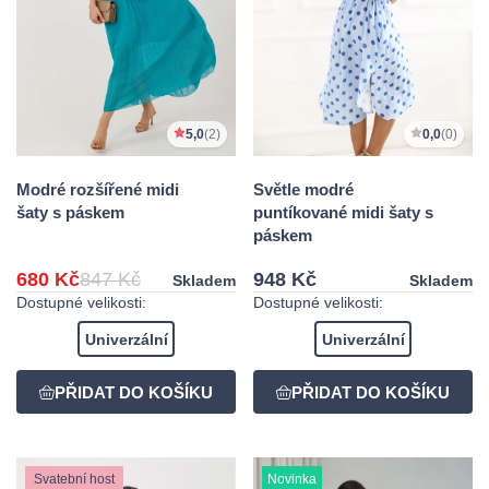
5,0
(2)
0,0
(0)
Modré rozšířené midi
Světle modré
šaty s páskem
puntíkované midi šaty s
páskem
680 Kč
847 Kč
948 Kč
Skladem
Skladem
Dostupné velikosti:
Dostupné velikosti:
Univerzální
Univerzální
Svatební host
Novinka