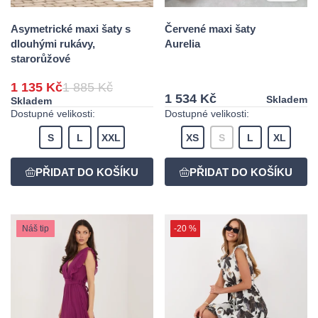
Asymetrické maxi šaty s
Červené maxi šaty
dlouhými rukávy,
Aurelia
starorůžové
1 135 Kč
1 885 Kč
1 534 Kč
Skladem
Skladem
Dostupné velikosti:
Dostupné velikosti:
S
L
XXL
XS
S
L
XL
Náš tip
-20 %