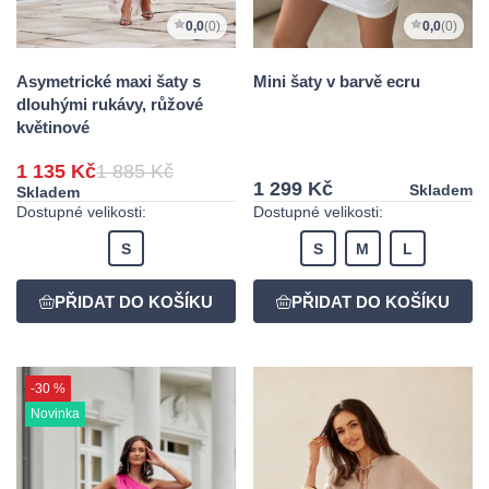
0,0
(0)
0,0
(0)
Asymetrické maxi šaty s
Mini šaty v barvě ecru
dlouhými rukávy, růžové
květinové
1 135 Kč
1 885 Kč
1 299 Kč
Skladem
Skladem
Dostupné velikosti:
Dostupné velikosti:
S
S
M
L
-30 %
Novinka