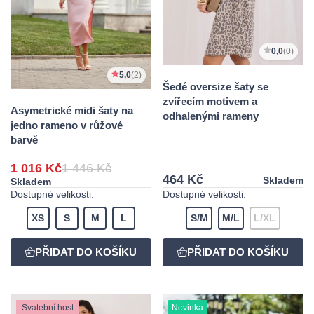
0,0
(0)
5,0
(2)
Šedé oversize šaty se
zvířecím motivem a
Asymetrické midi šaty na
odhalenými rameny
jedno rameno v růžové
barvě
1 016 Kč
1 446 Kč
464 Kč
Skladem
Skladem
Dostupné velikosti:
Dostupné velikosti:
XS
S
M
L
S/M
M/L
L/XL
Svatební host
Novinka