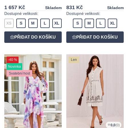
1 657 Kč
831 Kč
Skladem
Skladem
Dostupné velikosti:
Dostupné velikosti:
XS
S
M
L
XL
S
M
L
XL
-40 %
Len
Novinka
Svatební host
0,0
(0)