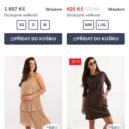
1 657 Kč
620 Kč
772 Kč
Skladem
Skladem
Dostupné velikosti:
Dostupné velikosti:
XS
S
M
S/M
L/XL
-20 %
0,0
(0)
0,0
(0)