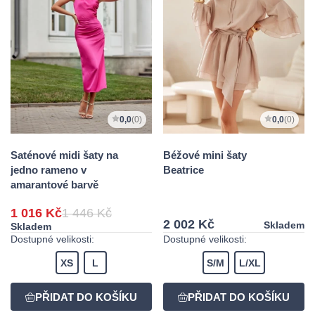
0,0
(0)
0,0
(0)
Saténové midi šaty na
Béžové mini šaty
jedno rameno v
Beatrice
amarantové barvě
1 016 Kč
1 446 Kč
2 002 Kč
Skladem
Skladem
Dostupné velikosti:
Dostupné velikosti:
XS
L
S/M
L/XL