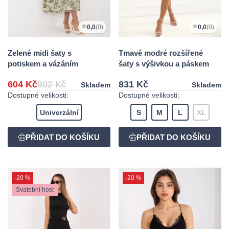
0,0
(0)
0,0
(0)
Zelené midi šaty s
Tmavě modré rozšířené
potiskem a vázáním
šaty s výšivkou a páskem
604 Kč
802 Kč
831 Kč
Skladem
Skladem
Dostupné velikosti:
Dostupné velikosti:
Univerzální
S
M
L
XL
-20 %
-20 %
Svatební host