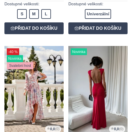
Dostupné velikosti:
Dostupné velikosti:
S
M
L
Univerzální
-40 %
Novinka
Novinka
Svatební host
0,0
(0)
0,0
(0)