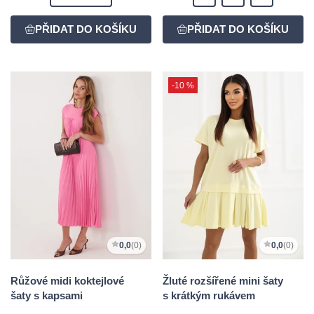
-10 %
0,0
(0)
0,0
(0)
Růžové midi koktejlové
Žluté rozšířené mini šaty
šaty s kapsami
s krátkým rukávem