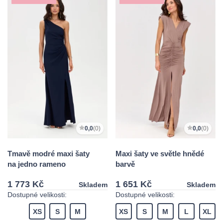
0,0
(0)
0,0
(0)
Tmavě modré maxi šaty
Maxi šaty ve světle hnědé
na jedno rameno
barvě
1 773 Kč
1 651 Kč
Skladem
Skladem
Dostupné velikosti:
Dostupné velikosti:
XS
S
M
XS
S
M
L
XL