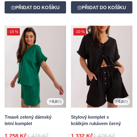
-15 %
-10 %
0,0
(0)
0,0
(0)
Tmavě zelený dámský
Stylový komplet s
letní komplet
krátkým rukávem černý
1 258 Kč
1 478 Kč
1 332 Kč
1 478 Kč