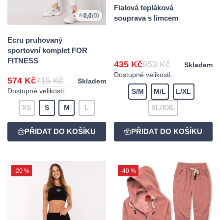
Fialová tepláková
0,0
(0)
souprava s límcem
Ecru pruhovaný
sportovní komplet FOR
FITNESS
435 Kč
953 Kč
Skladem
Dostupné velikosti:
574 Kč
715 Kč
Skladem
Dostupné velikosti:
S/M
M/L
L/XL
XS
S
M
L
XL/XXL
-20 %
-40 %