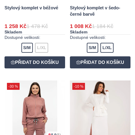
Stylový komplet v béžové
Stylový komplet v šedo-
černé barvě
1 258 Kč
1 478 Kč
1 008 Kč
1 184 Kč
Skladem
Skladem
Dostupné velikosti:
Dostupné velikosti:
S/M
L/XL
S/M
L/XL
-30 %
-10 %