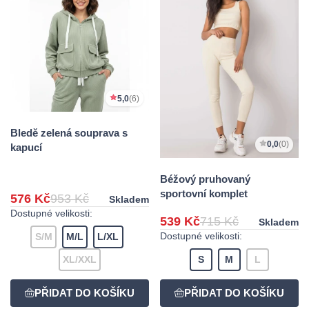
5,0
(6)
Bledě zelená souprava s
0,0
(0)
kapucí
Béžový pruhovaný
sportovní komplet
576 Kč
953 Kč
Skladem
Dostupné velikosti:
539 Kč
715 Kč
Skladem
Dostupné velikosti:
S/M
M/L
L/XL
XL/XXL
S
M
L