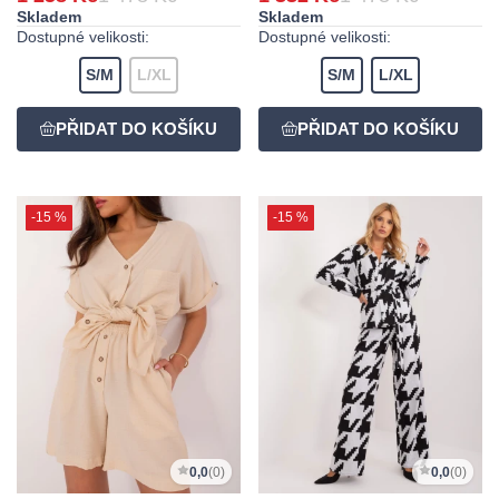
Skladem
Skladem
Dostupné velikosti:
Dostupné velikosti:
S/M
L/XL
S/M
L/XL
-15 %
-15 %
0,0
(0)
0,0
(0)