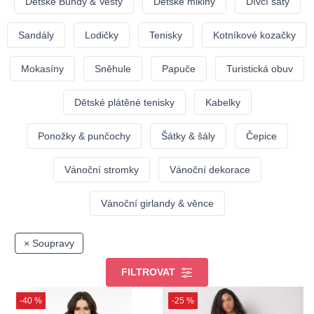
Dětské Bundy & Vesty
Dětské mikiny
Dívčí šaty
Sandály
Lodičky
Tenisky
Kotníkové kozačky
Mokasíny
Sněhule
Papuče
Turistická obuv
Dětské plátěné tenisky
Kabelky
Ponožky & punčochy
Šátky & šály
Čepice
Vánoční stromky
Vánoční dekorace
Vánoční girlandy & věnce
× Soupravy
FILTROVAT
-40 %
-25 %