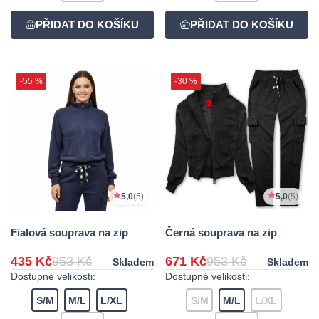
-55 %
-30 %
5,0
(5)
5,0
(5)
Fialová souprava na zip
Černá souprava na zip
435 Kč
953 Kč
671 Kč
953 Kč
Skladem
Skladem
Dostupné velikosti:
Dostupné velikosti:
S/M
M/L
L/XL
S/M
M/L
L/XL