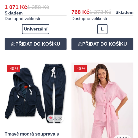
1 071 Kč
1 258 Kč
768 Kč
1 273 Kč
Skladem
Skladem
Dostupné velikosti:
Dostupné velikosti:
Univerzální
L
-40 %
-40 %
5,0
(6)
Tmavě modrá souprava s