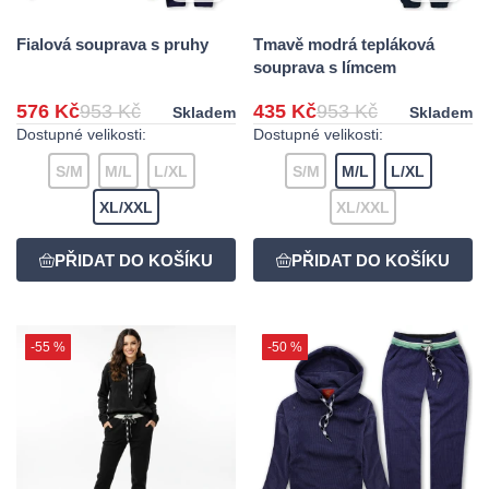
Fialová souprava s pruhy
Tmavě modrá tepláková
souprava s límcem
576 Kč
953 Kč
435 Kč
953 Kč
Skladem
Skladem
Dostupné velikosti:
Dostupné velikosti:
S/M
M/L
L/XL
S/M
M/L
L/XL
XL/XXL
XL/XXL
-55 %
-50 %