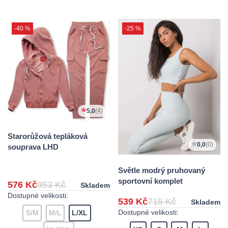
-40 %
-25 %
5,0
(4)
Starorůžová tepláková
0,0
(0)
souprava LHD
Světle modrý pruhovaný
sportovní komplet
576 Kč
953 Kč
Skladem
Dostupné velikosti:
539 Kč
715 Kč
Skladem
Dostupné velikosti:
S/M
M/L
L/XL