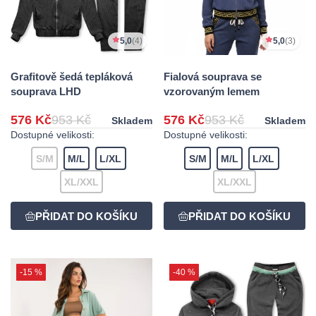
5,0
(4)
5,0
(3)
Grafitově šedá tepláková
Fialová souprava se
souprava LHD
vzorovaným lemem
576 Kč
953 Kč
576 Kč
953 Kč
Skladem
Skladem
Dostupné velikosti:
Dostupné velikosti:
S/M
M/L
L/XL
S/M
M/L
L/XL
XL/XXL
XL/XXL
-15 %
-40 %