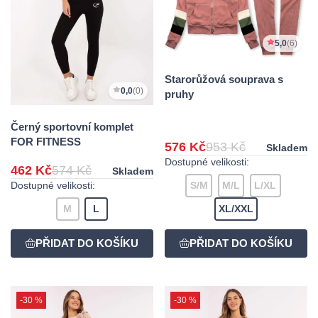
5,0
(6)
Starorůžová souprava s
0,0
(0)
pruhy
Černý sportovní komplet
FOR FITNESS
576 Kč
953 Kč
Skladem
Dostupné velikosti:
462 Kč
574 Kč
Skladem
Dostupné velikosti:
S/M
M/L
L/XL
M
L
XL/XXL
-30 %
-30 %