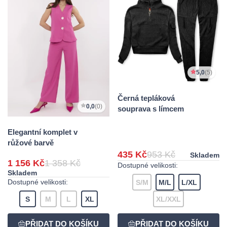
5,0
(5)
Černá tepláková
0,0
(0)
souprava s límcem
Elegantní komplet v
růžové barvě
435 Kč
953 Kč
Skladem
1 156 Kč
1 358 Kč
Dostupné velikosti:
Skladem
Dostupné velikosti:
S/M
M/L
L/XL
S
M
L
XL
XL/XXL