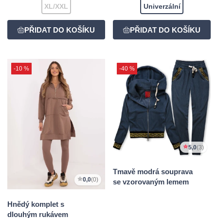
XL/XXL
Univerzální
-10 %
-40 %
5,0
(3)
Tmavě modrá souprava
0,0
(0)
se vzorovaným lemem
Hnědý komplet s
dlouhým rukávem