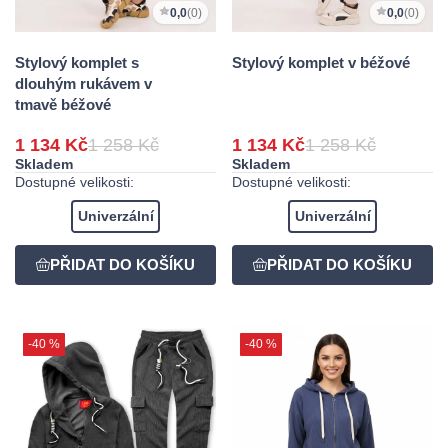
0,0
(0)
0,0
(0)
Stylový komplet s
Stylový komplet v béžové
dlouhým rukávem v
tmavě béžové
1 134 Kč
1 258 Kč
1 134 Kč
1 258 Kč
Skladem
Skladem
Dostupné velikosti:
Dostupné velikosti:
Univerzální
Univerzální
-40 %
-40 %