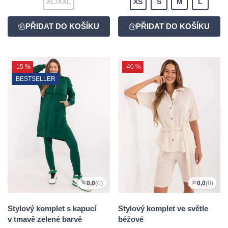
XL/XXL
XS
S
M
L
-15 %
-40 %
BESTSELLER
0,0
(0)
0,0
(0)
Stylový komplet s kapucí
Stylový komplet ve světle
v tmavě zelené barvě
béžové