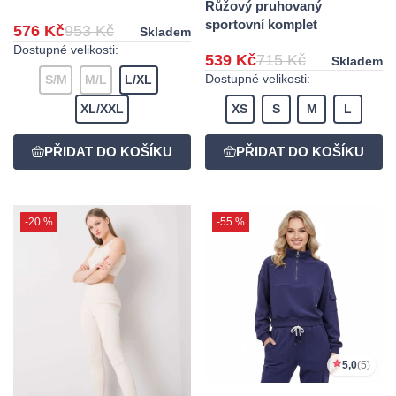
Růžový pruhovaný
sportovní komplet
576 Kč
953 Kč
Skladem
Dostupné velikosti:
539 Kč
715 Kč
Skladem
Dostupné velikosti:
S/M
M/L
L/XL
XL/XXL
XS
S
M
L
-20 %
-55 %
5,0
(5)