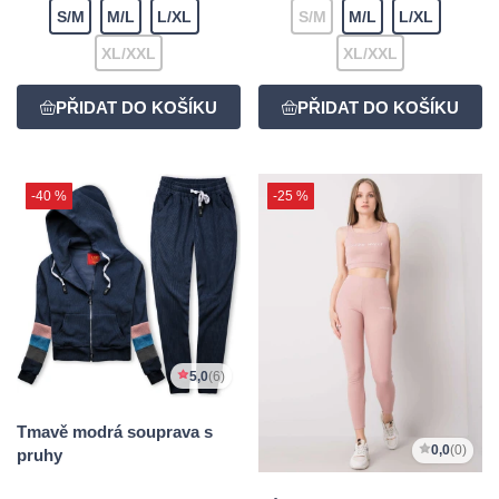
S/M
M/L
L/XL
S/M
M/L
L/XL
XL/XXL
XL/XXL
-40 %
-25 %
5,0
(6)
Tmavě modrá souprava s
0,0
(0)
pruhy