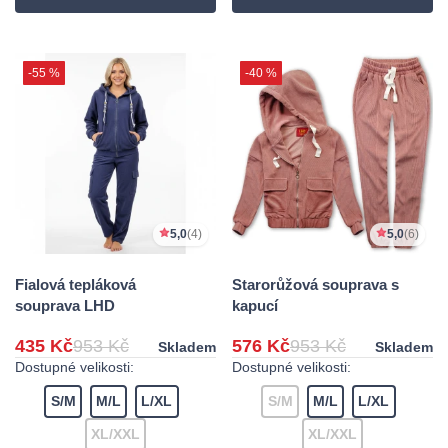
-55 %
-40 %
5,0
(4)
5,0
(6)
Fialová tepláková
Starorůžová souprava s
souprava LHD
kapucí
435 Kč
953 Kč
576 Kč
953 Kč
Skladem
Skladem
Dostupné velikosti:
Dostupné velikosti:
S/M
M/L
L/XL
S/M
M/L
L/XL
XL/XXL
XL/XXL