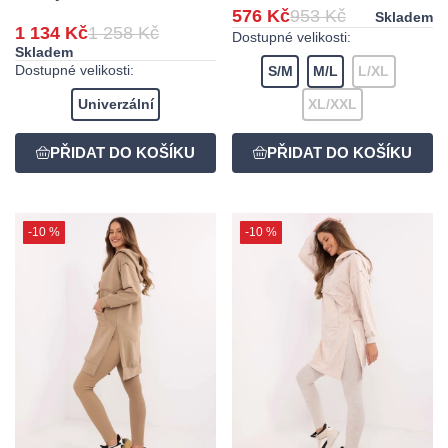
576 Kč
953 Kč
Skladem
1 134 Kč
1 258 Kč
Dostupné velikosti:
Skladem
Dostupné velikosti:
S/M
M/L
L/XL
Univerzální
XL/XXL
-10 %
-10 %