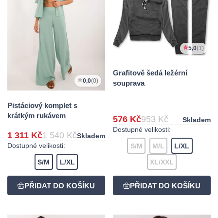
5,0
(1)
Grafitově šedá ležérní
0,0
(0)
souprava
Pistáciový komplet s
krátkým rukávem
576 Kč
953 Kč
Skladem
Dostupné velikosti:
1 311 Kč
1 540 Kč
Skladem
Dostupné velikosti:
S/M
M/L
L/XL
S/M
L/XL
XL/XXL