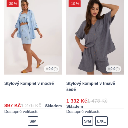
-30 %
-10 %
0,0
(0)
0,0
(0)
Stylový komplet v modré
Stylový komplet v tmavě
šedé
1 332 Kč
1 478 Kč
897 Kč
1 276 Kč
Skladem
Skladem
Dostupné velikosti:
Dostupné velikosti:
S/M
S/M
L/XL