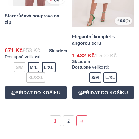
5,0
(5)
Starorůžová souprava na
0,0
(0)
zip
Elegantní komplet s
angorou ecru
671 Kč
953 Kč
Skladem
1 432 Kč
1 590 Kč
Dostupné velikosti:
Skladem
Dostupné velikosti:
S/M
M/L
L/XL
XL/XXL
S/M
L/XL
1
2