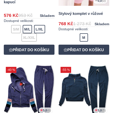
0,0
(0)
kapucí
Stylový komplet v růžové
576 Kč
953 Kč
Skladem
Dostupné velikosti:
768 Kč
1 273 Kč
Skladem
Dostupné velikosti:
S/M
M/L
L/XL
XL/XXL
M
-40 %
-55 %
5,0
(6)
5,0
(5)