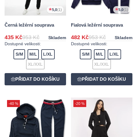
5,0
(1)
5,0
(1)
Černá ležérní souprava
Fialová ležérní souprava
435 Kč
953 Kč
482 Kč
953 Kč
Skladem
Skladem
Dostupné velikosti:
Dostupné velikosti:
S/M
M/L
L/XL
S/M
M/L
L/XL
XL/XXL
XL/XXL
-40 %
-20 %