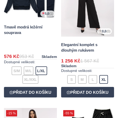
5,0
(1)
Tmavě modrá ležérní
0,0
(0)
souprava
Elegantní komplet s
dlouhým rukávem
576 Kč
953 Kč
Skladem
1 256 Kč
1 567 Kč
Dostupné velikosti:
Skladem
Dostupné velikosti:
S/M
M/L
L/XL
XL/XXL
S
M
L
XL
-15 %
-55 %