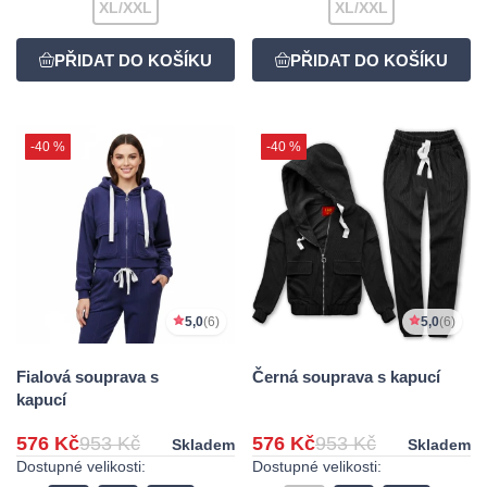
XL/XXL
XL/XXL
-40 %
-40 %
5,0
(6)
5,0
(6)
Fialová souprava s
Černá souprava s kapucí
kapucí
576 Kč
953 Kč
576 Kč
953 Kč
Skladem
Skladem
Dostupné velikosti:
Dostupné velikosti: