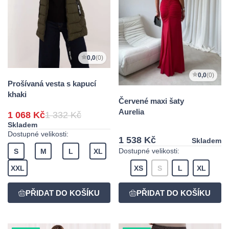
0,0
(0)
0,0
(0)
Prošívaná vesta s kapucí
khaki
Červené maxi šaty
Aurelia
1 068 Kč
1 332 Kč
Skladem
Dostupné velikosti:
1 538 Kč
Skladem
Dostupné velikosti:
S
M
L
XL
XXL
XS
S
L
XL