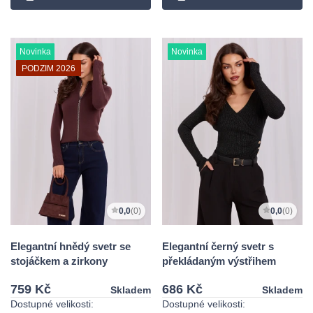
Novinka
Novinka
PODZIM 2026
0,0
(0)
0,0
(0)
Elegantní hnědý svetr se
Elegantní černý svetr s
stojáčkem a zirkony
překládaným výstřihem
759 Kč
686 Kč
Skladem
Skladem
Dostupné velikosti:
Dostupné velikosti: