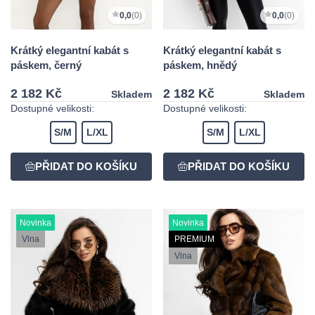
0,0
(0)
0,0
(0)
Krátký elegantní kabát s
Krátký elegantní kabát s
páskem, černý
páskem, hnědý
2 182 Kč
2 182 Kč
Skladem
Skladem
Dostupné velikosti:
Dostupné velikosti:
S/M
L/XL
S/M
L/XL
Novinka
Novinka
Vlna
PREMIUM
Vlna