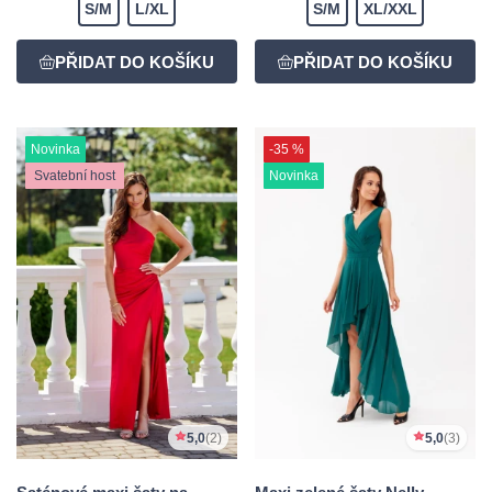
S/M
L/XL
S/M
XL/XXL
Novinka
-35 %
Svatební host
Novinka
5,0
(2)
5,0
(3)