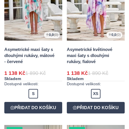
0,0
(0)
0,0
(0)
Asymetrické maxi šaty s
Asymetrické květinové
dlouhými rukávy, mátové
maxi šaty s dlouhými
- červené
rukávy, fialové
1 138 Kč
1 890 Kč
1 138 Kč
1 890 Kč
Skladem
Skladem
Dostupné velikosti:
Dostupné velikosti:
S
XS