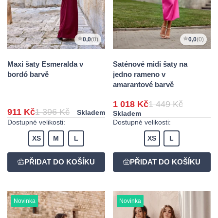
0,0
(0)
0,0
(0)
Maxi šaty Esmeralda v
Saténové midi šaty na
bordó barvě
jedno rameno v
amarantové barvě
1 018 Kč
1 449 Kč
911 Kč
1 396 Kč
Skladem
Skladem
Dostupné velikosti:
Dostupné velikosti:
XS
M
L
XS
L
Novinka
Novinka