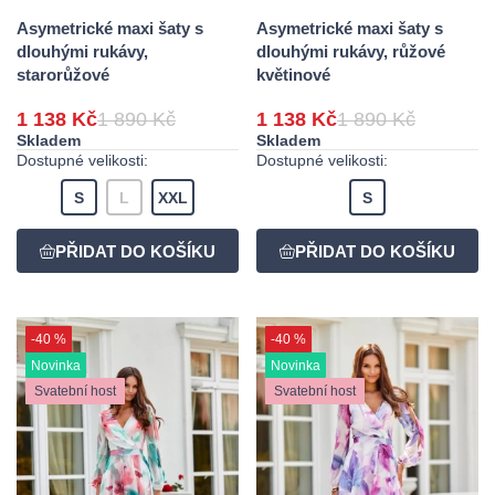
Asymetrické maxi šaty s
Asymetrické maxi šaty s
dlouhými rukávy,
dlouhými rukávy, růžové
starorůžové
květinové
1 138 Kč
1 890 Kč
1 138 Kč
1 890 Kč
Skladem
Skladem
Dostupné velikosti:
Dostupné velikosti:
S
L
XXL
S
-40 %
-40 %
Novinka
Novinka
Svatební host
Svatební host