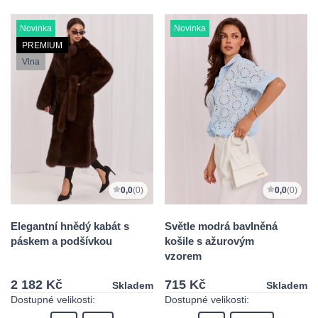
Novinka
Novinka
PREMIUM
Vlna
0,0
(0)
0,0
(0)
Elegantní hnědý kabát s
Světle modrá bavlněná
páskem a podšívkou
košile s ažurovým
vzorem
2 182 Kč
715 Kč
Skladem
Skladem
Dostupné velikosti:
Dostupné velikosti: