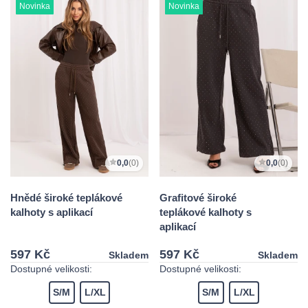
Novinka
Novinka
0,0
(0)
0,0
(0)
Hnědé široké teplákové
Grafitové široké
kalhoty s aplikací
teplákové kalhoty s
aplikací
597 Kč
597 Kč
Skladem
Skladem
Dostupné velikosti:
Dostupné velikosti:
S/M
L/XL
S/M
L/XL