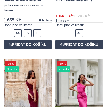
Saténové maxi šaty na
Maxi zelené šaty Nelly
jedno rameno v červené
barvě
1 041 Kč
1 596 Kč
1 655 Kč
Skladem
Skladem
Dostupné velikosti:
Dostupné velikosti:
XS
S
L
XS
-35 %
-30 %
Novinka
Novinka