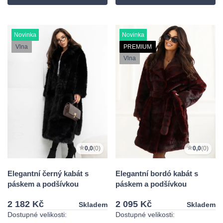
Novinka
Novinka
Vlna
PREMIUM
Vlna
0,0
(0)
0,0
(0)
Elegantní černý kabát s
Elegantní bordó kabát s
páskem a podšívkou
páskem a podšívkou
2 182 Kč
2 095 Kč
Skladem
Skladem
Dostupné velikosti:
Dostupné velikosti: