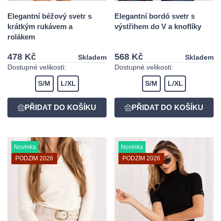
Elegantní béžový svetr s
Elegantní bordó svetr s
krátkým rukávem a
výstřihem do V a knoflíky
rolákem
478 Kč
568 Kč
Skladem
Skladem
Dostupné velikosti:
Dostupné velikosti:
S/M
L/XL
S/M
L/XL
Novinka
Novinka
PODZIM 2026
PODZIM 2026