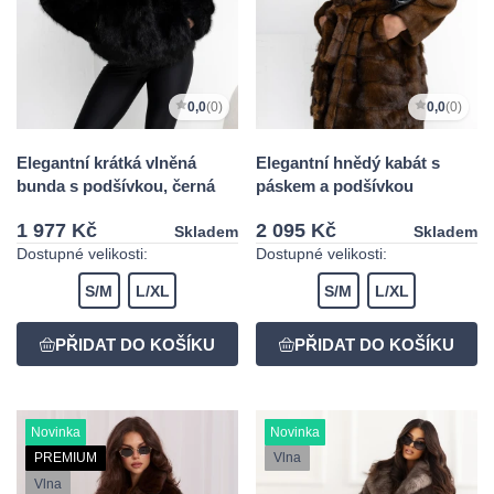
0,0
(0)
0,0
(0)
Elegantní krátká vlněná
Elegantní hnědý kabát s
bunda s podšívkou, černá
páskem a podšívkou
1 977 Kč
2 095 Kč
Skladem
Skladem
Dostupné velikosti:
Dostupné velikosti:
S/M
L/XL
S/M
L/XL
Novinka
Novinka
PREMIUM
Vlna
Vlna