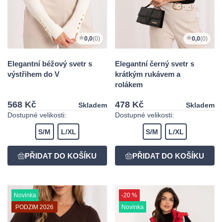
0,0
(0)
0,0
(0)
Elegantní béžový svetr s
Elegantní černý svetr s
výstřihem do V
krátkým rukávem a
rolákem
568 Kč
478 Kč
Skladem
Skladem
Dostupné velikosti:
Dostupné velikosti:
S/M
L/XL
S/M
L/XL
Novinka
-20 %
PODZIM 2026
Novinka