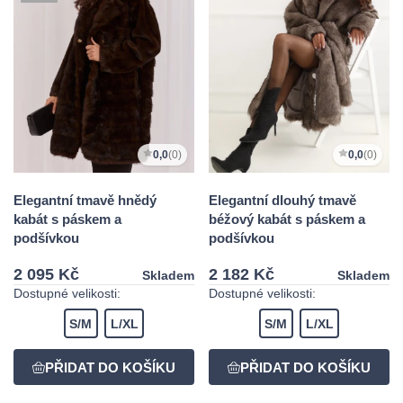
0,0
(0)
0,0
(0)
Elegantní tmavě hnědý
Elegantní dlouhý tmavě
kabát s páskem a
béžový kabát s páskem a
podšívkou
podšívkou
2 095 Kč
2 182 Kč
Skladem
Skladem
Dostupné velikosti:
Dostupné velikosti:
S/M
L/XL
S/M
L/XL