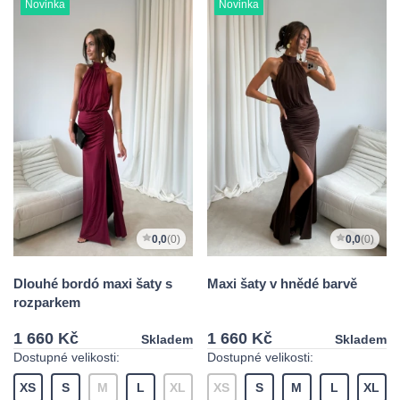
Novinka
Novinka
0,0
(0)
0,0
(0)
Dlouhé bordó maxi šaty s
Maxi šaty v hnědé barvě
rozparkem
1 660 Kč
1 660 Kč
Skladem
Skladem
Dostupné velikosti:
Dostupné velikosti:
XS
S
M
L
XL
XS
S
M
L
XL