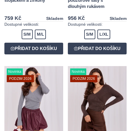
stojáčkem a zirkony
pouzdrové šaty s
dlouhým rukávem
759 Kč
956 Kč
Skladem
Skladem
Dostupné velikosti:
Dostupné velikosti:
S/M
M/L
S/M
L/XL
Novinka
Novinka
PODZIM 2026
PODZIM 2026