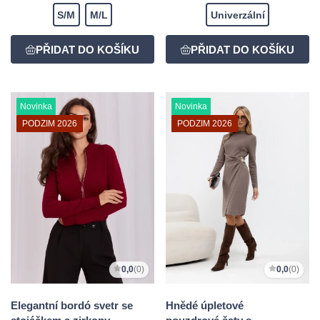
S/M
M/L
Univerzální
Novinka
Novinka
PODZIM 2026
PODZIM 2026
0,0
(0)
0,0
(0)
Elegantní bordó svetr se
Hnědé úpletové