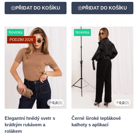
Novinka
Novinka
PODZIM 2026
0,0
(0)
0,0
(0)
Elegantní hnědý svetr s
Černé široké teplákové
krátkým rukávem a
kalhoty s aplikací
rolákem