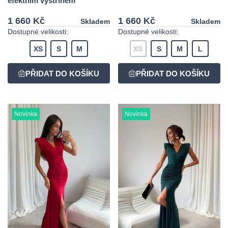
efektním výstřihem
1 660 Kč
1 660 Kč
Skladem
Skladem
Dostupné velikosti:
Dostupné velikosti:
XS
S
M
XS
S
M
L
Novinka
Novinka