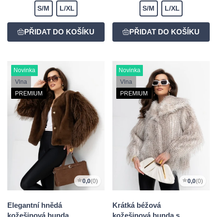
S/M
L/XL
S/M
L/XL
Novinka
Novinka
Vlna
Vlna
PREMIUM
PREMIUM
0,0
(0)
0,0
(0)
Elegantní hnědá
Krátká béžová
kožešinová bunda
kožešinová bunda s