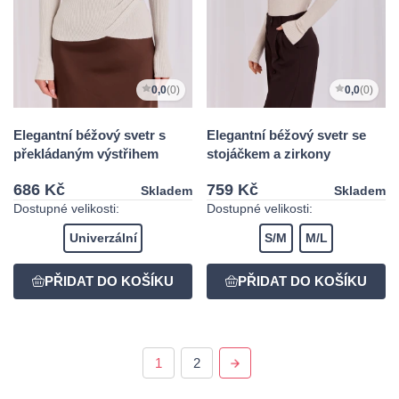
0,0
(0)
0,0
(0)
Elegantní béžový svetr s
Elegantní béžový svetr se
překládaným výstřihem
stojáčkem a zirkony
686 Kč
759 Kč
Skladem
Skladem
Dostupné velikosti:
Dostupné velikosti:
Univerzální
S/M
M/L
1
2