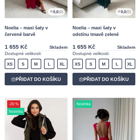
0,0
(0)
0,0
(0)
Noelia – maxi šaty v
Noelia – maxi šaty v
červené barvě
odstínu tmavě zelené
1 655 Kč
1 655 Kč
Skladem
Skladem
Dostupné velikosti:
Dostupné velikosti:
XS
S
M
L
XL
XS
S
M
L
XL
-20 %
Novinka
Novinka