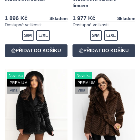
límcem
1 896 Kč
1 977 Kč
Skladem
Skladem
Dostupné velikosti:
Dostupné velikosti:
S/M
L/XL
S/M
L/XL
Novinka
Novinka
PREMIUM
PREMIUM
Vlna
Vlna