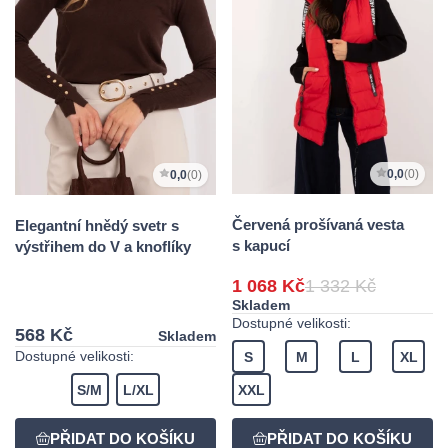
0,0
(0)
0,0
(0)
Červená prošívaná vesta
Elegantní hnědý svetr s
s kapucí
výstřihem do V a knoflíky
1 068 Kč
1 332 Kč
Skladem
Dostupné velikosti:
568 Kč
Skladem
Dostupné velikosti:
S
M
L
XL
S/M
L/XL
XXL