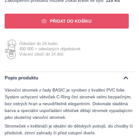
Zakoupením produktu můžete získat kredit ve výši:
120 Kč
PŘIDAT DO KOŠÍKU
Odeslání do 24 hodin
400 000 + odeslaných objednávek
Vrácení zboží do 14 dnů
Popis produktu
Vánoční stromek z řady BASIC je vyroben z kvalitní PVC folie.
Systém uchycení větviček C-Ring činí stromek velmi bezpečným,
bez ostrých hran a neuvěřitelně elegantním. Dokonale sladěná
barva a speciální uspořádání větviček dělají stromek vypadajícím
jako skutečný vánoční stromek.
Stromeček v květináči je ideální do dětských pokojů, do chodby či
předsíně, zimní zahrady či před vstupní dveře.