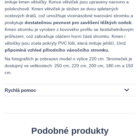
imituje kmen větvičky. Konce větviček jsou upraveny narovno a
polokruhově. Kmen větviček je složen ze dvou spletených
ocelových drátů, což umožňuje vícenásobné tvarování stromku a
poskytuje
dostatečnou pevnost pro zavěšení těžkých ozdob
.
Kmen stromku je vyroben z kovového profilu se šestiúhelníkovým
průřezem, což zabraňuje otáčení horní části stromku. Kmen i
větvičky jsou zcela pokryty PVC fólií, která imituje jehličí, čímž
připomíná vzhled přírodního vánočního stromku.
Na fotografiích je zobrazen model o výšce 220 cm. Stromeček je
dostupný ve velikostech: 250 cm, 220 cm, 200 cm, 180 cm a 150
cm.
Rychlá pomoc
Podobné produkty