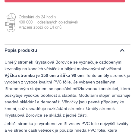
Odeslání do 24 hodin
400 000 + odeslaných objednávek
Vrácení zboží do 14 dnů
Popis produktu
Umělý stromek Krystalová Borovice se vyznačuje ozdobenými
krystalky na koncích větviček a bílými malovanými větvičkami.
Výška stromku je 150 cm a šířka 90 cm
. Tento umělý stromek je
vyroben z vysoce kvalitní PVC fólie. Je vybaven zesíleným
tříramenným stojanem se speciální mřížkovanou konstrukcí, která
poskytuje vysokou odolnost a stabilitu. Modulární stojan umožňuje
snadné skládání a demontáž. Větvičky jsou pevně připojeny ke
kmeni, což usnadňuje rozkládání stromku. Umělý stromek
Krystalová Borovice se skládá z jedné části.
Jehličí stromku je vyrobeno ze tří vrstev PVC folie nejvyšší kvality
a ve střední části větviček je použita hnědá PVC folie, která