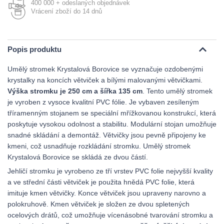
400 000 + odeslaných objednávek
Vrácení zboží do 14 dnů
Popis produktu
Umělý stromek Krystalová Borovice se vyznačuje ozdobenými
krystalky na koncích větviček a bílými malovanými větvičkami.
Výška stromku je 250 cm a šířka 135 cm
. Tento umělý stromek
je vyroben z vysoce kvalitní PVC fólie. Je vybaven zesíleným
tříramenným stojanem se speciální mřížkovanou konstrukcí, která
poskytuje vysokou odolnost a stabilitu. Modulární stojan umožňuje
snadné skládání a demontáž. Větvičky jsou pevně připojeny ke
kmeni, což usnadňuje rozkládání stromku. Umělý stromek
Krystalová Borovice se skládá ze dvou částí.
Jehličí stromku je vyrobeno ze tří vrstev PVC folie nejvyšší kvality
a ve střední části větviček je použita hnědá PVC folie, která
imituje kmen větvičky. Konce větviček jsou upraveny narovno a
polokruhově. Kmen větviček je složen ze dvou spletených
ocelových drátů, což umožňuje vícenásobné tvarování stromku a