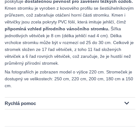
poskytuje
dostatečnou pevnost pro zavěšení těžkých ozdob.
Kmen stromku je vyroben z kovového profilu se šestiúhelníkovým
průřezem, což zabraňuje otáčení horní části stromku. Kmen i
větvičky jsou zcela pokryty PVC fólií, která imituje jehličí, čímž
připomíná vzhled přírodního vánočního stromku.
Šířka
jednotlivých větviček je 8 cm (délka jehličí nad 4 cm). Délka
vrcholce stromku může být v rozmezí od 25 do 30 cm. Celkově je
stromek složen ze 17 řad větviček, z toho 11 řad složených
větviček a 6 řad rovných větviček, což zaručuje, že je hustší než
průměrný přírodní stromek.
Na fotografiích je zobrazen model o výšce 220 cm. Stromeček je
dostupný ve velikostech: 250 cm, 220 cm, 200 cm, 180 cm a 150
cm.
Rychlá pomoc