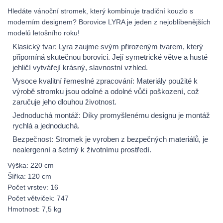
Hledáte vánoční stromek, který kombinuje tradiční kouzlo s
moderním designem? Borovice LYRA je jeden z nejoblíbenějších
modelů letošního roku!
Klasický tvar: Lyra zaujme svým přirozeným tvarem, který
připomíná skutečnou borovici. Její symetrické větve a husté
jehličí vytvářejí krásný, slavnostní vzhled.
Vysoce kvalitní řemeslné zpracování: Materiály použité k
výrobě stromku jsou odolné a odolné vůči poškození, což
zaručuje jeho dlouhou životnost.
Jednoduchá montáž: Díky promyšlenému designu je montáž
rychlá a jednoduchá.
Bezpečnost: Stromek je vyroben z bezpečných materiálů, je
nealergenní a šetrný k životnímu prostředí.
Výška: 220 cm
Šířka: 120 cm
Počet vrstev: 16
Počet větviček: 747
Hmotnost: 7,5 kg