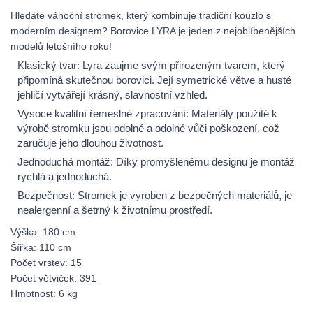
Hledáte vánoční stromek, který kombinuje tradiční kouzlo s
moderním designem? Borovice LYRA je jeden z nejoblíbenějších
modelů letošního roku!
Klasický tvar: Lyra zaujme svým přirozeným tvarem, který
připomíná skutečnou borovici. Její symetrické větve a husté
jehličí vytvářejí krásný, slavnostní vzhled.
Vysoce kvalitní řemeslné zpracování: Materiály použité k
výrobě stromku jsou odolné a odolné vůči poškození, což
zaručuje jeho dlouhou životnost.
Jednoduchá montáž: Díky promyšlenému designu je montáž
rychlá a jednoduchá.
Bezpečnost: Stromek je vyroben z bezpečných materiálů, je
nealergenní a šetrný k životnímu prostředí.
Výška: 180 cm
Šířka: 110 cm
Počet vrstev: 15
Počet větviček: 391
Hmotnost: 6 kg