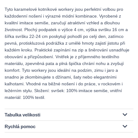
Tyto karamelové kotníkové workery jsou perfektní volbou pro
každodenní nošení i výrazné módní kombinace. Vyrobené z
kvalitní imitace semiše, zaručují atraktivní vzhled a dlouhou
životnost. Plochý podpatek o výšce 4 cm, výška svršku 16 cm a
šířka svršku 22-24 cm poskytují pohodlí po celý den, zatímco
pevná, protiskluzová podrážka z umělé hmoty zajistí jistotu při
každém kroku. Praktické zapínání na zip a šněrování usnadňuje
obouvání a přizpůsobení. Vnitřek je z příjemného textilního
materiálu, zpevněná pata a plná špička chrání nohu a zvyšují
komfort. Tyto workery jsou ideální na podzim, zimu i jaro a
snadno je zkombinujete s džínami, šaty nebo elegantními
kalhotami. Vhodné na běžné nošení i do práce, v rockovém i
ležérním stylu. Složení: svršek: 100% imitace semiše, vnitřní
materiál: 100% textil.
Tabulka velikosti
Rychlá pomoc