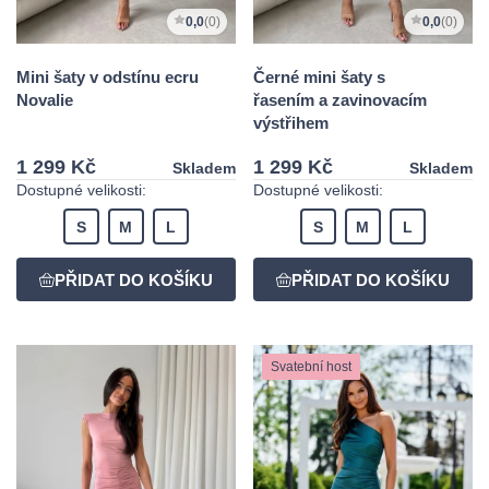
0,0
(0)
0,0
(0)
Mini šaty v odstínu ecru
Černé mini šaty s
Novalie
řasením a zavinovacím
výstřihem
1 299 Kč
1 299 Kč
Skladem
Skladem
Dostupné velikosti:
Dostupné velikosti:
S
M
L
S
M
L
Svatební host