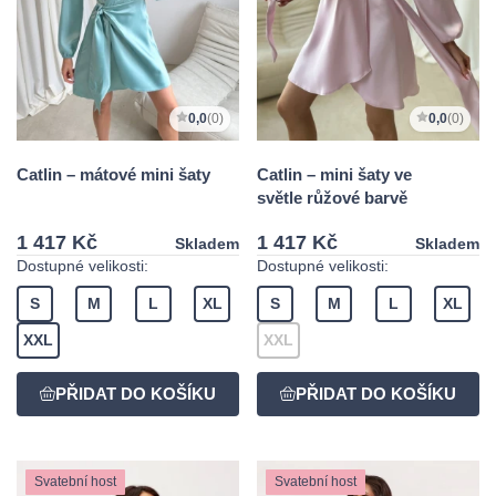
0,0
(0)
0,0
(0)
Catlin – mátové mini šaty
Catlin – mini šaty ve
světle růžové barvě
1 417 Kč
1 417 Kč
Skladem
Skladem
Dostupné velikosti:
Dostupné velikosti:
S
M
L
XL
S
M
L
XL
XXL
XXL
Svatební host
Svatební host