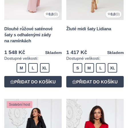
0,0
(0)
0,0
(0)
Dlouhé růžové saténové
Žluté midi šaty Lidiana
šaty s odhalenými zády
na ramínkách
1 548 Kč
1 417 Kč
Skladem
Skladem
Dostupné velikosti:
Dostupné velikosti:
M
L
XL
S
M
L
XL
Svatební host