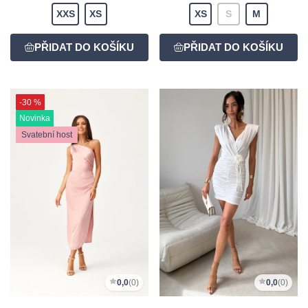
XXS
XS
XS
S
M
-30 %
Novinka
Svatební host
0,0
(0)
0,0
(0)