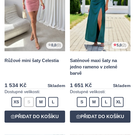
0,0
(0)
5,0
(2)
Růžové mini šaty Celestia
Saténové maxi šaty na
jedno rameno v zelené
barvě
1 534 Kč
1 651 Kč
Skladem
Skladem
Dostupné velikosti:
Dostupné velikosti:
XS
S
M
L
S
M
L
XL