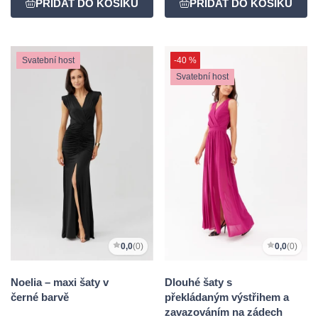
Svatební host
-40 %
Svatební host
0,0
(0)
0,0
(0)
Noelia – maxi šaty v
Dlouhé šaty s
černé barvě
překládaným výstřihem a
zavazováním na zádech