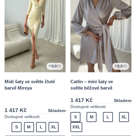
0,0
(0)
0,0
(0)
Midi šaty ve světle žluté
Catlin – mini šaty ve
barvě Mireya
světle béžové barvě
1 417 Kč
Skladem
Dostupné velikosti:
1 417 Kč
Skladem
Dostupné velikosti:
S
M
L
XL
S
M
L
XL
XXL