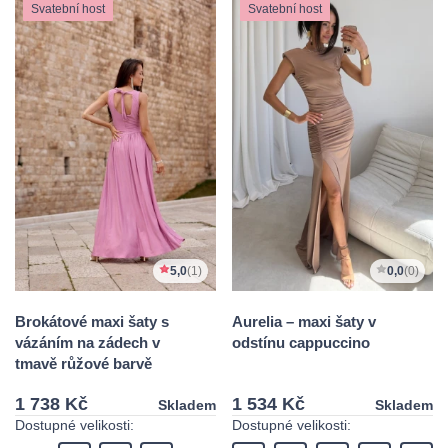
Svatební host
Svatební host
5,0
(1)
0,0
(0)
Brokátové maxi šaty s
Aurelia – maxi šaty v
vázáním na zádech v
odstínu cappuccino
tmavě růžové barvě
1 738 Kč
1 534 Kč
Skladem
Skladem
Dostupné velikosti:
Dostupné velikosti: