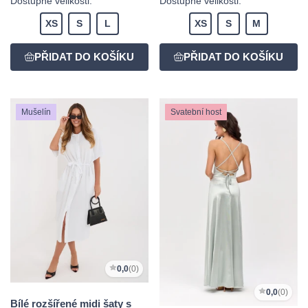
Dostupné velikosti:
Dostupné velikosti:
XS
S
L
XS
S
M
Mušelín
Svatební host
0,0
(0)
0,0
(0)
Bílé rozšířené midi šaty s