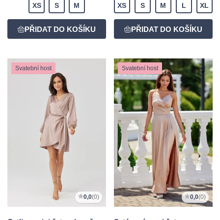
XS
S
M
XS
S
M
L
XL
Svatební host
Svatební host
0,0
(0)
0,0
(0)