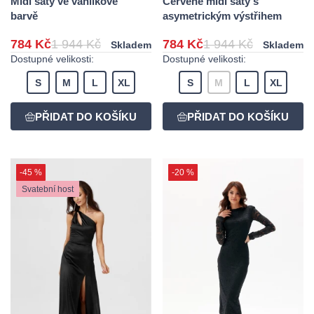
Midi šaty ve vanilkové
Červené midi šaty s
barvě
asymetrickým výstřihem
784 Kč
1 944 Kč
784 Kč
1 944 Kč
Skladem
Skladem
Dostupné velikosti:
Dostupné velikosti:
S
M
L
XL
S
M
L
XL
-45 %
-20 %
Svatební host