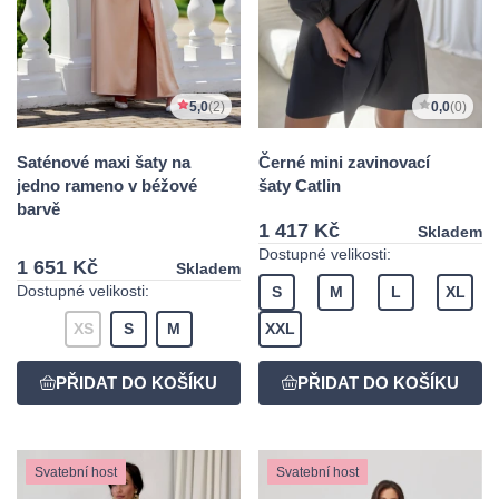
5,0
(2)
0,0
(0)
Saténové maxi šaty na
Černé mini zavinovací
jedno rameno v béžové
šaty Catlin
barvě
1 417 Kč
Skladem
Dostupné velikosti:
1 651 Kč
Skladem
Dostupné velikosti:
S
M
L
XL
XS
S
M
XXL
Svatební host
Svatební host