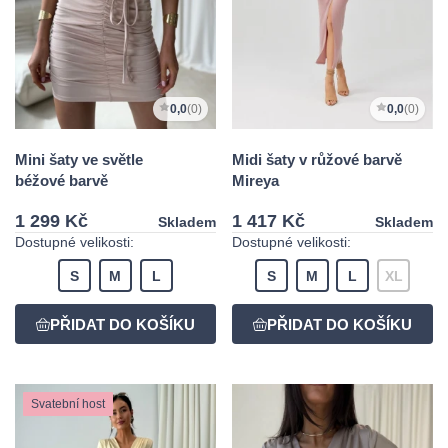
0,0
(0)
0,0
(0)
Mini šaty ve světle
Midi šaty v růžové barvě
béžové barvě
Mireya
1 299 Kč
1 417 Kč
Skladem
Skladem
Dostupné velikosti:
Dostupné velikosti:
S
M
L
S
M
L
XL
Svatební host