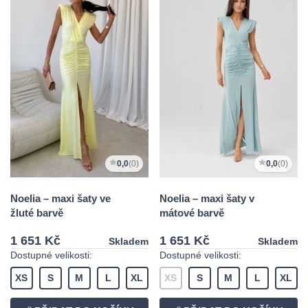
0,0
(0)
0,0
(0)
Noelia – maxi šaty ve
Noelia – maxi šaty v
žluté barvě
mátové barvě
1 651 Kč
1 651 Kč
Skladem
Skladem
Dostupné velikosti:
Dostupné velikosti:
XS
S
M
L
XL
XS
S
M
L
XL