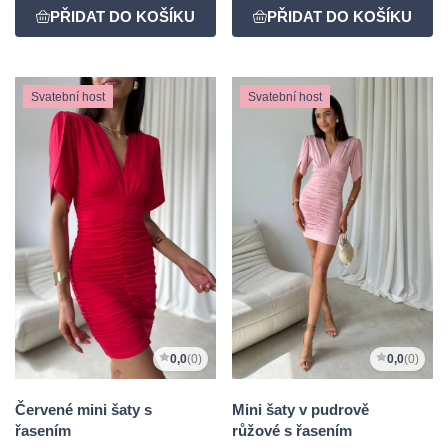
Svatební host
Svatební host
0,0
(0)
0,0
(0)
Červené mini šaty s
Mini šaty v pudrově
řasením
růžové s řasením