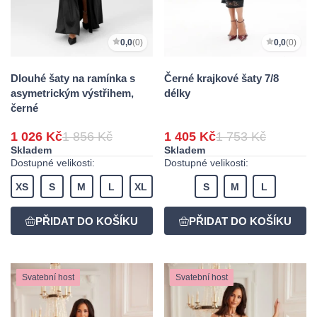
0,0
(0)
0,0
(0)
Dlouhé šaty na ramínka s
Černé krajkové šaty 7/8
asymetrickým výstřihem,
délky
černé
1 026 Kč
1 856 Kč
1 405 Kč
1 753 Kč
Skladem
Skladem
Dostupné velikosti:
Dostupné velikosti:
XS
S
M
L
XL
S
M
L
Svatební host
Svatební host