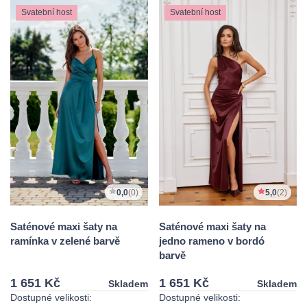
Svatební host
Svatební host
0,0
(0)
5,0
(2)
Saténové maxi šaty na
Saténové maxi šaty na
ramínka v zelené barvě
jedno rameno v bordó
barvě
1 651 Kč
1 651 Kč
Skladem
Skladem
Dostupné velikosti:
Dostupné velikosti: