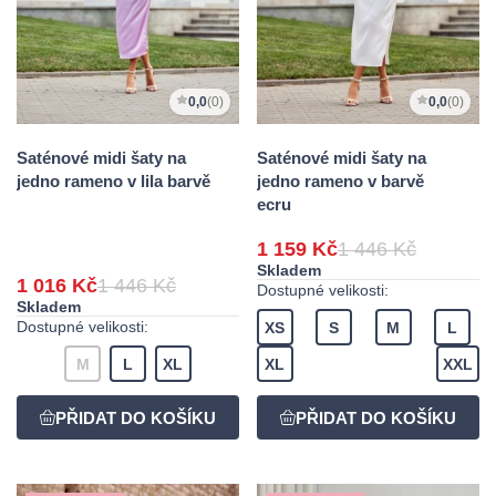
0,0
(0)
0,0
(0)
Saténové midi šaty na
Saténové midi šaty na
jedno rameno v lila barvě
jedno rameno v barvě
ecru
1 159 Kč
1 446 Kč
Skladem
1 016 Kč
1 446 Kč
Dostupné velikosti:
Skladem
Dostupné velikosti:
XS
S
M
L
M
L
XL
XL
XXL