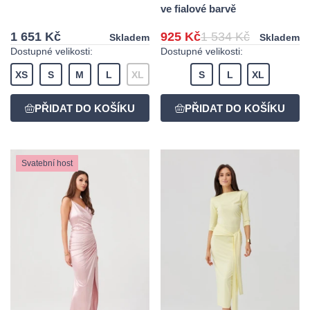
ve fialové barvě
1 651 Kč
925 Kč
1 534 Kč
Skladem
Skladem
Dostupné velikosti:
Dostupné velikosti:
XS
S
M
L
XL
S
L
XL
Svatební host