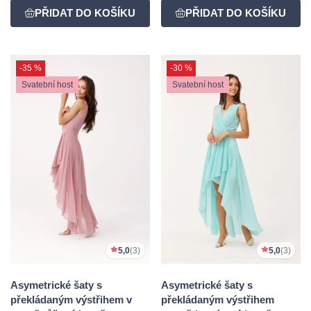
-35 %
-30 %
Svatební host
Svatební host
5,0
(3)
5,0
(3)
Asymetrické šaty s
Asymetrické šaty s
překládaným výstřihem v
překládaným výstřihem