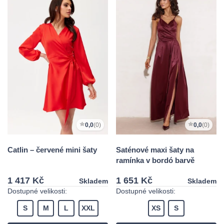
0,0
(0)
0,0
(0)
Catlin – červené mini šaty
Saténové maxi šaty na
ramínka v bordó barvě
1 417 Kč
1 651 Kč
Skladem
Skladem
Dostupné velikosti:
Dostupné velikosti:
S
M
L
XXL
XS
S