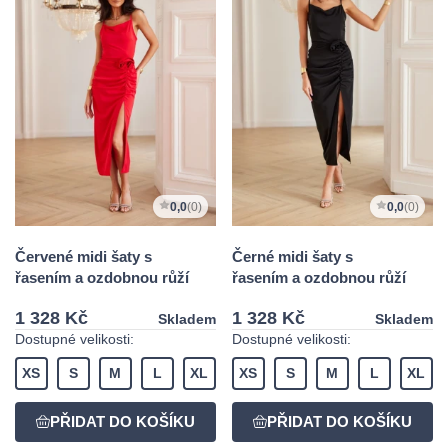
0,0
(0)
0,0
(0)
Červené midi šaty s
Černé midi šaty s
řasením a ozdobnou růží
řasením a ozdobnou růží
1 328 Kč
1 328 Kč
Skladem
Skladem
Dostupné velikosti:
Dostupné velikosti:
XS
S
M
L
XL
XS
S
M
L
XL