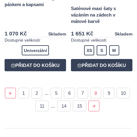
páskem a kapsami
Saténové maxi šaty s
vázáním na zádech v
mátové barvě
1 070 Kč
1 651 Kč
Skladem
Skladem
Dostupné velikosti:
Dostupné velikosti:
Univerzální
XS
S
M
1
2
...
5
6
7
8
9
10
11
...
14
15