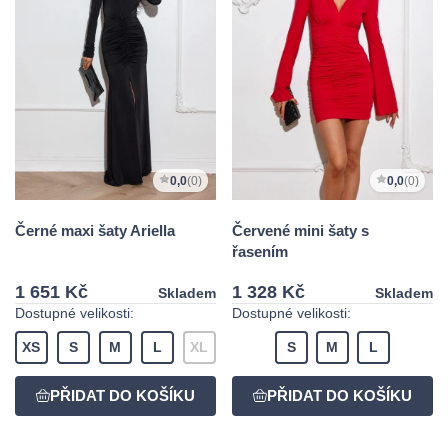
0,0
(0)
0,0
(0)
Černé maxi šaty Ariella
Červené mini šaty s
řasením
1 651 Kč
1 328 Kč
Skladem
Skladem
Dostupné velikosti:
Dostupné velikosti:
XS
S
M
L
XL
S
M
L