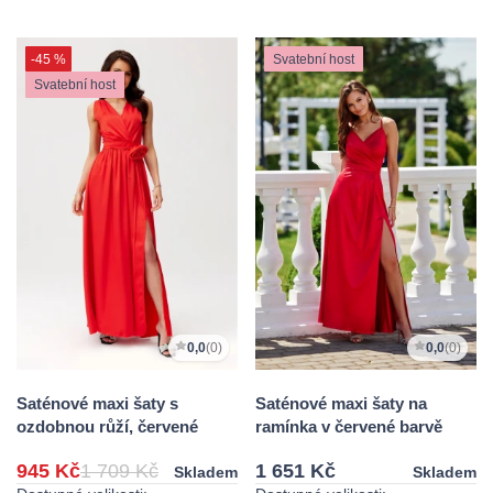
-45 %
Svatební host
Svatební host
0,0
(0)
0,0
(0)
Saténové maxi šaty s
Saténové maxi šaty na
ozdobnou růží, červené
ramínka v červené barvě
945 Kč
1 709 Kč
1 651 Kč
Skladem
Skladem