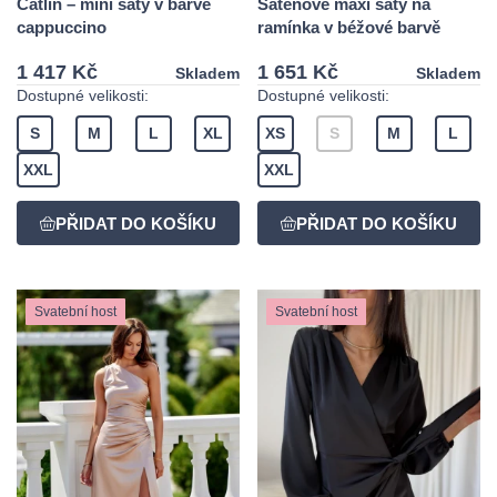
Catlin – mini šaty v barvě
Saténové maxi šaty na
cappuccino
ramínka v béžové barvě
1 417 Kč
1 651 Kč
Skladem
Skladem
Dostupné velikosti:
Dostupné velikosti:
S
M
L
XL
XS
S
M
L
XXL
XXL
Svatební host
Svatební host