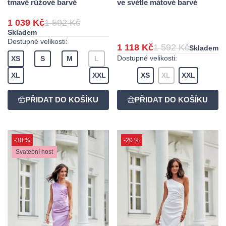
tmavě růžové barvě
ve světle mátové barvě
1 039 Kč
1 592 Kč
Skladem
Dostupné velikosti:
1 118 Kč
1 592 Kč
Skladem
Dostupné velikosti:
XS
S
M
L
XL
XXL
XS
XL
XXL
-30 %
-20 %
Svatební host