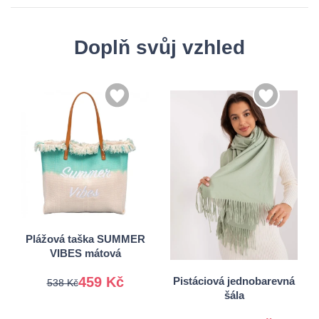
Doplň svůj vzhled
Univerzální
Plážová taška SUMMER
VIBES mátová
Univerzální
459 Kč
Pistáciová jednobarevná
538 Kč
šála