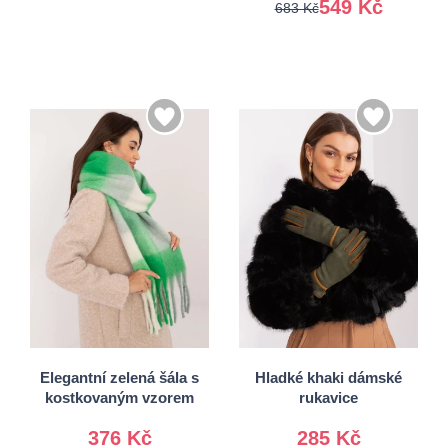
549 Kč
683 Kč
S/M
Univerzální
L/XL
Elegantní zelená šála s
Hladké khaki dámské
kostkovaným vzorem
rukavice
376 Kč
285 Kč