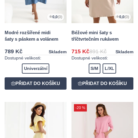
0,0
(0)
0,0
(0)
Modré rozšířené midi
Béžové mini šaty s
šaty s páskem a volánem
tříčtvrtečním rukávem
789 Kč
715 Kč
891 Kč
Skladem
Skladem
Dostupné velikosti:
Dostupné velikosti:
Univerzální
S/M
L/XL
-20 %