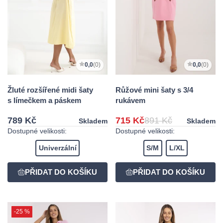
0,0
(0)
0,0
(0)
Žluté rozšířené midi šaty
Růžové mini šaty s 3/4
s límečkem a páskem
rukávem
789 Kč
715 Kč
891 Kč
Skladem
Skladem
Dostupné velikosti:
Dostupné velikosti:
Univerzální
S/M
L/XL
-25 %