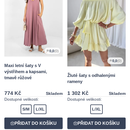
0,0
(0)
0,0
(0)
Maxi letní šaty s V
výstřihem a kapsami,
Žluté šaty s odhalenými
tmavě růžové
rameny
774 Kč
1 302 Kč
Skladem
Skladem
Dostupné velikosti:
Dostupné velikosti:
S/M
L/XL
L/XL