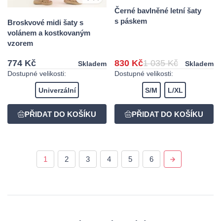
Černé bavlněné letní šaty
s páskem
Broskvové midi šaty s
volánem a kostkovaným
vzorem
774 Kč
830 Kč
1 035 Kč
Skladem
Skladem
Dostupné velikosti:
Dostupné velikosti:
Univerzální
S/M
L/XL
1
2
3
4
5
6