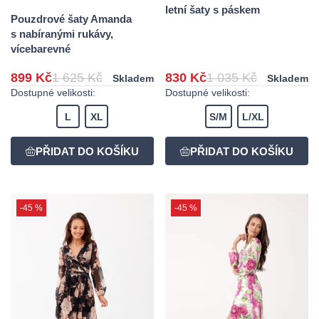
letní šaty s páskem
Pouzdrové šaty Amanda
s nabíranými rukávy,
vícebarevné
899 Kč
1 625 Kč
830 Kč
1 035 Kč
Skladem
Skladem
Dostupné velikosti:
Dostupné velikosti:
L
XL
S/M
L/XL
-45 %
-45 %