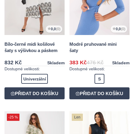
0,0
(0)
0,0
(0)
Bílo-černé midi košilové
Modré pruhované mini
šaty s výšivkou a páskem
šaty
832 Kč
383 Kč
476 Kč
Skladem
Skladem
Dostupné velikosti:
Dostupné velikosti:
Univerzální
S
-25 %
Len