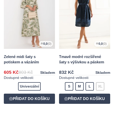
0,0
(0)
0,0
(0)
Zelené midi šaty s
Tmavě modré rozšířené
potiskem a vázáním
šaty s výšivkou a páskem
605 Kč
803 Kč
832 Kč
Skladem
Skladem
Dostupné velikosti:
Dostupné velikosti:
Univerzální
S
M
L
XL