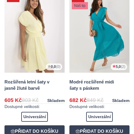
Náš tip
0,0
(0)
5,0
(2)
Rozšířená letní šaty v
Modré rozšířené midi
jasně žluté barvě
šaty s páskem
605 Kč
803 Kč
682 Kč
849 Kč
Skladem
Skladem
Dostupné velikosti:
Dostupné velikosti:
Univerzální
Univerzální