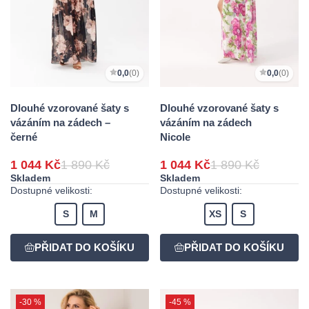
0,0
(0)
0,0
(0)
Dlouhé vzorované šaty s
Dlouhé vzorované šaty s
vázáním na zádech –
vázáním na zádech
černé
Nicole
1 044 Kč
1 890 Kč
1 044 Kč
1 890 Kč
Skladem
Skladem
Dostupné velikosti:
Dostupné velikosti:
S
M
XS
S
-30 %
-45 %