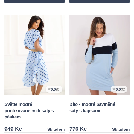
0,0
(0)
0,0
(0)
Světle modré
Bílo - modré bavlněné
puntíkované midi šaty s
šaty s kapsami
páskem
949 Kč
776 Kč
Skladem
Skladem