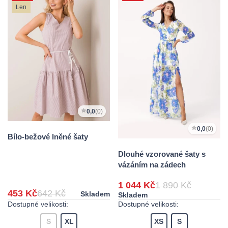
Len
0,0
(0)
0,0
(0)
Bílo-bežové lněné šaty
Dlouhé vzorované šaty s
vázáním na zádech
1 044 Kč
1 890 Kč
453 Kč
642 Kč
Skladem
Skladem
Dostupné velikosti:
Dostupné velikosti:
S
XL
XS
S