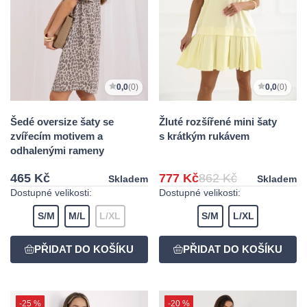
0,0
(0)
0,0
(0)
Šedé oversize šaty se
Žluté rozšířené mini šaty
zvířecím motivem a
s krátkým rukávem
odhalenými rameny
465 Kč
777 Kč
862 Kč
Skladem
Skladem
Dostupné velikosti:
Dostupné velikosti:
S/M
M/L
L/XL
S/M
L/XL
-25 %
-20 %