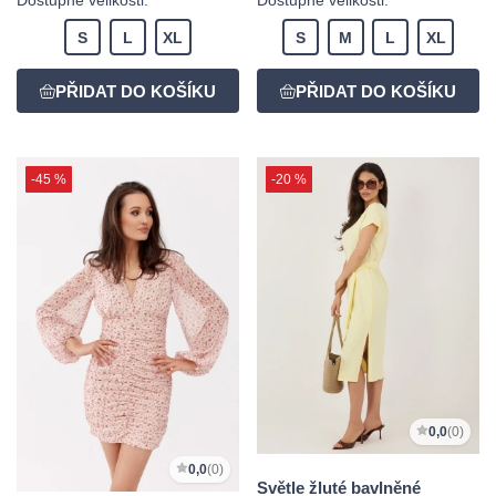
S
L
XL
S
M
L
XL
-45 %
-20 %
0,0
(0)
0,0
(0)
Světle žluté bavlněné