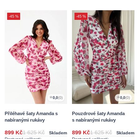
-45 %
-45 %
0,0
(0)
0,0
(0)
Přiléhavé šaty Amanda s
Pouzdrové šaty Amanda
nabíranými rukávy
s nabíranými rukávy
899 Kč
1 625 Kč
899 Kč
1 625 Kč
Skladem
Skladem
Dostupné velikosti:
Dostupné velikosti: