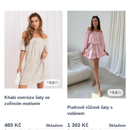
0,0
(0)
0,0
(0)
Khaki oversize šaty se
zvířecím motivem
Pudrově růžové šaty s
volánem
465 Kč
1 302 Kč
Skladem
Skladem