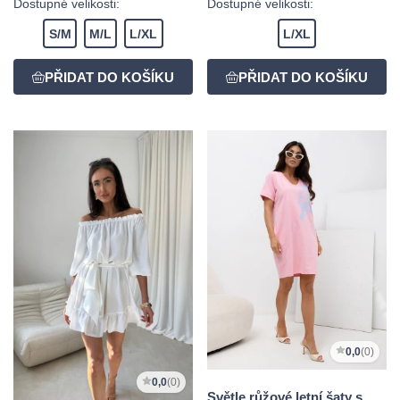
Dostupné velikosti:
Dostupné velikosti:
S/M
M/L
L/XL
L/XL
0,0
(0)
0,0
(0)
Světle růžové letní šaty s