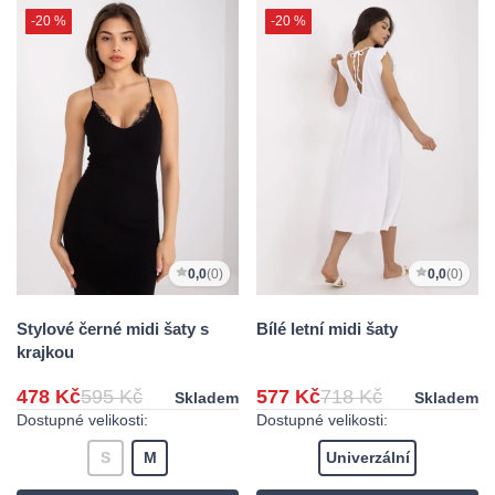
-20 %
-20 %
0,0
(0)
0,0
(0)
Stylové černé midi šaty s
Bílé letní midi šaty
krajkou
478 Kč
595 Kč
577 Kč
718 Kč
Skladem
Skladem
Dostupné velikosti:
Dostupné velikosti:
S
M
Univerzální