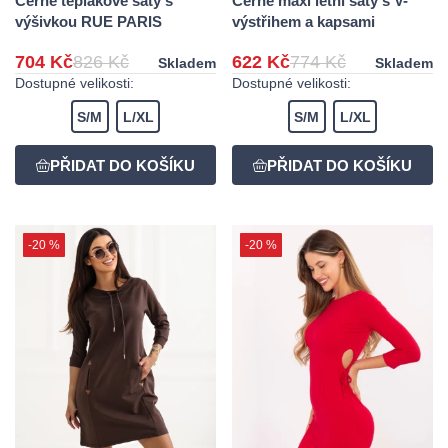
Černé teplákové šaty s
Černé maxi letní šaty s V-
výšivkou RUE PARIS
výstřihem a kapsami
704 Kč
826 Kč
622 Kč
774 Kč
Skladem
Skladem
Dostupné velikosti:
Dostupné velikosti:
S/M
L/XL
S/M
L/XL
-20 %
-20 %