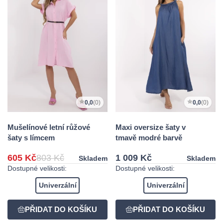
0,0
(0)
0,0
(0)
Mušelínové letní růžové
Maxi oversize šaty v
šaty s límcem
tmavě modré barvě
605 Kč
803 Kč
1 009 Kč
Skladem
Skladem
Dostupné velikosti:
Dostupné velikosti:
Univerzální
Univerzální