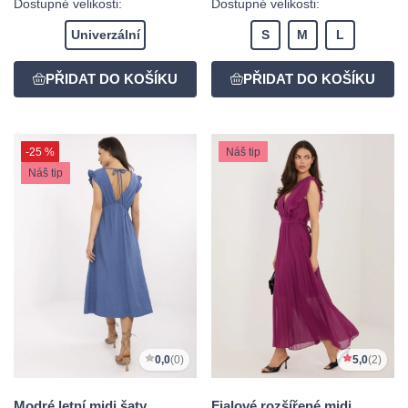
Dostupné velikosti:
Dostupné velikosti:
Univerzální
S
M
L
-25 %
Náš tip
Náš tip
0,0
(0)
5,0
(2)
Modré letní midi šaty
Fialové rozšířené midi