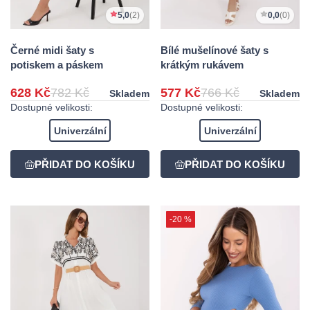
5,0
(2)
0,0
(0)
Černé midi šaty s
Bílé mušelínové šaty s
potiskem a páskem
krátkým rukávem
628 Kč
782 Kč
577 Kč
766 Kč
Skladem
Skladem
Dostupné velikosti:
Dostupné velikosti:
Univerzální
Univerzální
-20 %