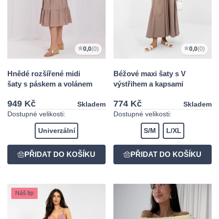
0,0
(0)
0,0
(0)
Hnědé rozšířené midi
Béžové maxi šaty s V
šaty s páskem a volánem
výstřihem a kapsami
949 Kč
774 Kč
Skladem
Skladem
Dostupné velikosti:
Dostupné velikosti:
Univerzální
S/M
L/XL
Náš tip