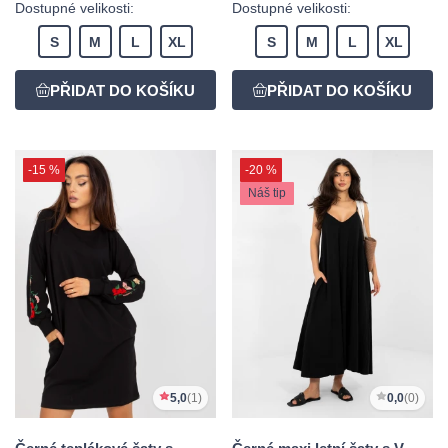
Dostupné velikosti:
Dostupné velikosti:
S
M
L
XL
S
M
L
XL
-15 %
-20 %
Náš tip
5,0
(1)
0,0
(0)