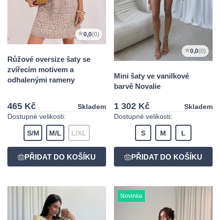
0,0
(0)
0,0
(0)
Růžové oversize šaty se
zvířecím motivem a
Mini šaty ve vanilkové
odhalenými rameny
barvě Novalie
465 Kč
1 302 Kč
Skladem
Skladem
Dostupné velikosti:
Dostupné velikosti:
S/M
M/L
L/XL
S
M
L
Novinka