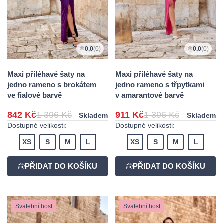
0,0
(0)
0,0
(0)
Maxi přiléhavé šaty na
Maxi přiléhavé šaty na
jedno rameno s brokátem
jedno rameno s třpytkami
ve fialové barvě
v amarantové barvě
842 Kč
1 396 Kč
911 Kč
1 396 Kč
Skladem
Skladem
Dostupné velikosti:
Dostupné velikosti:
XS
S
M
L
XS
S
M
L
Svatební host
Svatební host