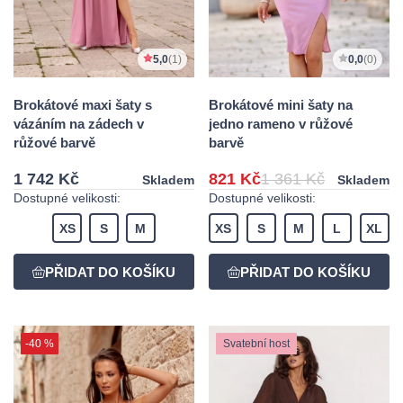
5,0
(1)
0,0
(0)
Brokátové maxi šaty s
Brokátové mini šaty na
vázáním na zádech v
jedno rameno v růžové
růžové barvě
barvě
1 742 Kč
821 Kč
1 361 Kč
Skladem
Skladem
Dostupné velikosti:
Dostupné velikosti:
XS
S
M
XS
S
M
L
XL
-40 %
Svatební host