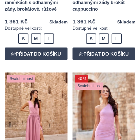
ramínkách s odhalenými
odhalenými zády brokát
zády, brokátové, růžové
cappuccino
1 361 Kč
1 361 Kč
Skladem
Skladem
Dostupné velikosti:
Dostupné velikosti:
S
M
L
S
M
L
Svatební host
-40 %
Svatební host