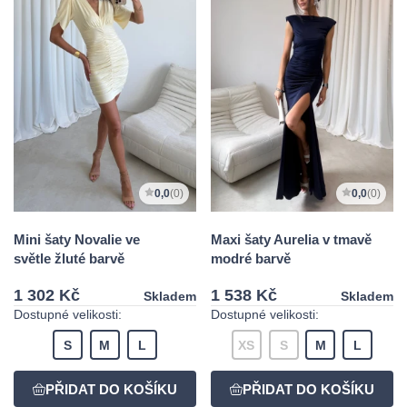
0,0
(0)
0,0
(0)
Mini šaty Novalie ve
Maxi šaty Aurelia v tmavě
světle žluté barvě
modré barvě
1 302 Kč
1 538 Kč
Skladem
Skladem
Dostupné velikosti:
Dostupné velikosti:
S
M
L
XS
S
M
L