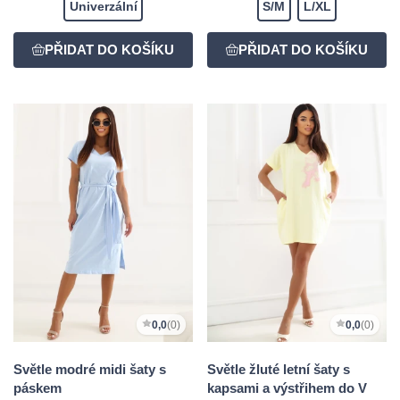
Univerzální
S/M
L/XL
0,0
(0)
0,0
(0)
Světle modré midi šaty s
Světle žluté letní šaty s
páskem
kapsami a výstřihem do V