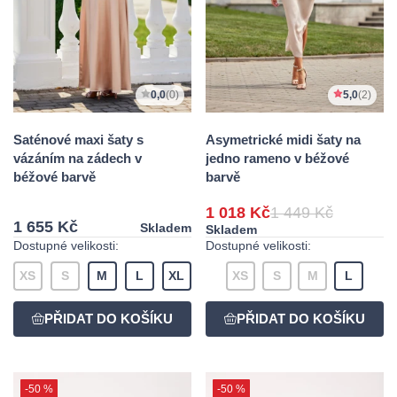
0,0
(0)
5,0
(2)
Saténové maxi šaty s
Asymetrické midi šaty na
vázáním na zádech v
jedno rameno v béžové
béžové barvě
barvě
1 018 Kč
1 449 Kč
1 655 Kč
Skladem
Skladem
Dostupné velikosti:
Dostupné velikosti:
XS
S
M
L
XL
XS
S
M
L
-50 %
-50 %