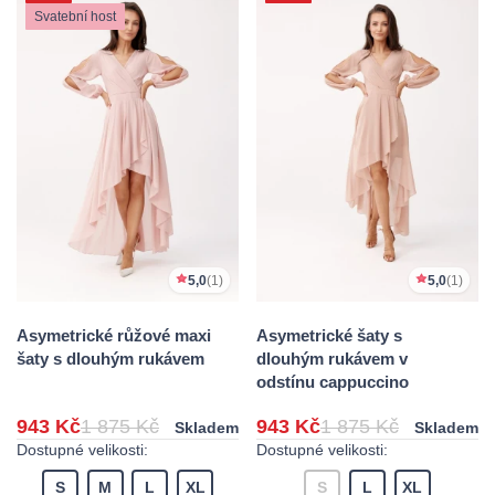
Svatební host
5,0
(1)
5,0
(1)
Asymetrické růžové maxi
Asymetrické šaty s
šaty s dlouhým rukávem
dlouhým rukávem v
odstínu cappuccino
943 Kč
1 875 Kč
943 Kč
1 875 Kč
Skladem
Skladem
Dostupné velikosti:
Dostupné velikosti:
S
M
L
XL
S
L
XL