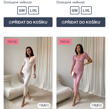
Dostupné velikosti:
Dostupné velikosti:
S/M
L/XL
S/M
L/XL
Náš tip
Náš tip
0,0
(0)
0,0
(0)