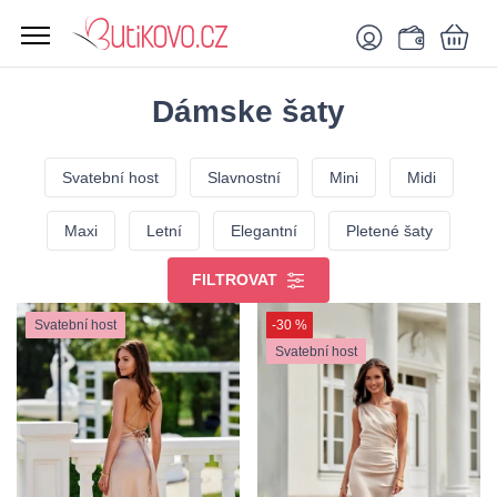
Dámske šaty
Svatební host
Slavnostní
Mini
Midi
Maxi
Letní
Elegantní
Pletené šaty
FILTROVAT
Svatební host
-30 %
Svatební host