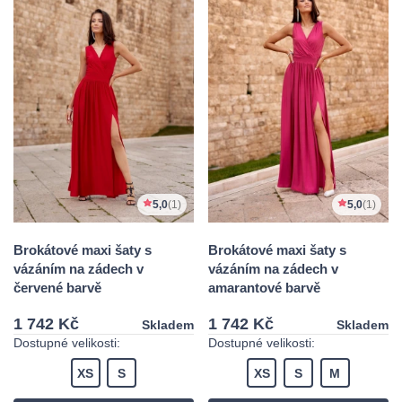
5,0
(1)
5,0
(1)
Brokátové maxi šaty s
Brokátové maxi šaty s
vázáním na zádech v
vázáním na zádech v
červené barvě
amarantové barvě
1 742 Kč
1 742 Kč
Skladem
Skladem
Dostupné velikosti:
Dostupné velikosti:
XS
S
XS
S
M