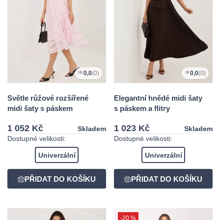
0,0
(0)
0,0
(0)
Světle růžové rozšířené
Elegantní hnědé midi šaty
midi šaty s páskem
s páskem a flitry
1 052 Kč
1 023 Kč
Skladem
Skladem
Dostupné velikosti:
Dostupné velikosti:
Univerzální
Univerzální
-20 %