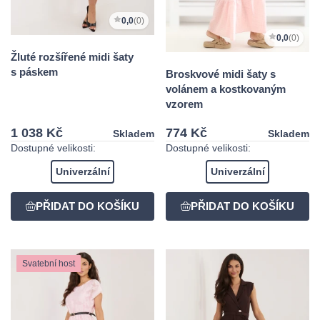
0,0
(0)
0,0
(0)
Žluté rozšířené midi šaty
s páskem
Broskvové midi šaty s
volánem a kostkovaným
vzorem
1 038 Kč
774 Kč
Skladem
Skladem
Dostupné velikosti:
Dostupné velikosti:
Univerzální
Univerzální
Svatební host