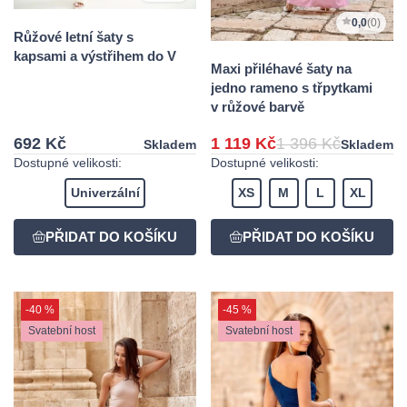
0,0
(0)
Růžové letní šaty s
kapsami a výstřihem do V
Maxi přiléhavé šaty na
jedno rameno s třpytkami
v růžové barvě
692 Kč
1 119 Kč
1 396 Kč
Skladem
Skladem
Dostupné velikosti:
Dostupné velikosti:
Univerzální
XS
M
L
XL
-40 %
-45 %
Svatební host
Svatební host