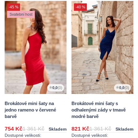
-45 %
-40 %
Svatební host
0,0
(0)
0,0
(0)
Brokátové mini šaty na
Brokátové mini šaty s
jedno rameno v červené
odhalenými zády v tmavě
barvě
modré barvě
754 Kč
1 361 Kč
821 Kč
1 361 Kč
Skladem
Skladem
Dostupné velikosti:
Dostupné velikosti: