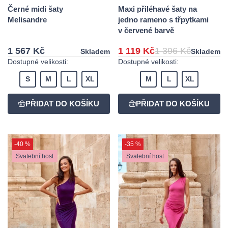
Černé midi šaty
Maxi přiléhavé šaty na
Melisandre
jedno rameno s třpytkami
v červené barvě
1 567 Kč
1 119 Kč
1 396 Kč
Skladem
Skladem
Dostupné velikosti:
Dostupné velikosti:
S
M
L
XL
M
L
XL
-40 %
-35 %
Svatební host
Svatební host