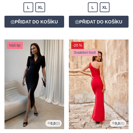
L
XL
L
XL
Náš tip
-20 %
Svatební host
0,0
(0)
0,0
(0)