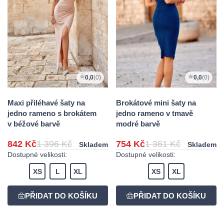
0,0
(0)
0,0
(0)
Maxi přiléhavé šaty na
Brokátové mini šaty na
jedno rameno s brokátem
jedno rameno v tmavě
v béžové barvě
modré barvě
842 Kč
1 396 Kč
754 Kč
1 361 Kč
Skladem
Skladem
Dostupné velikosti:
Dostupné velikosti:
XS
L
XL
XS
XL