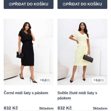
0,0
(0)
0,0
(0)
Černé midi šaty s páskem
Světle žluté midi šaty s
páskem
832 Kč
832 Kč
Skladem
Skladem