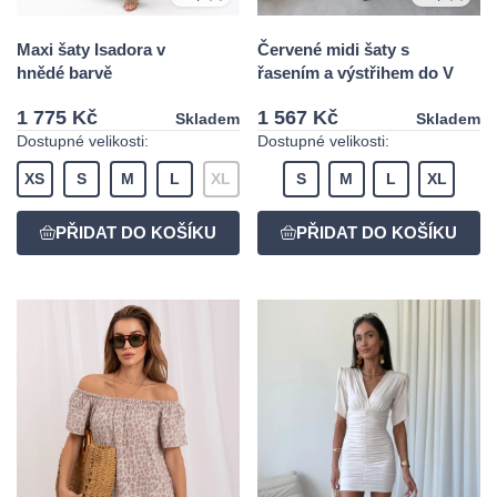
Maxi šaty Isadora v
Červené midi šaty s
hnědé barvě
řasením a výstřihem do V
1 775 Kč
1 567 Kč
Skladem
Skladem
Dostupné velikosti:
Dostupné velikosti:
XS
S
M
L
XL
S
M
L
XL