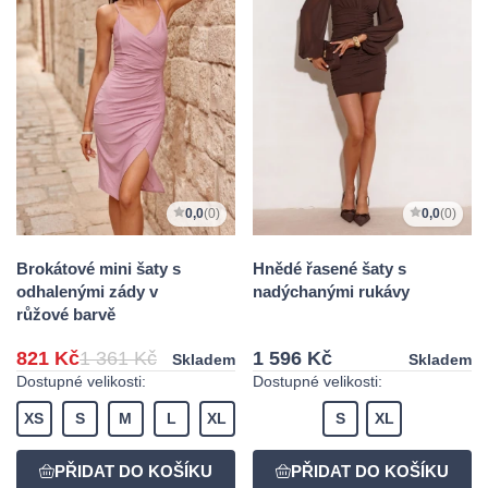
0,0
(0)
0,0
(0)
Brokátové mini šaty s
Hnědé řasené šaty s
odhalenými zády v
nadýchanými rukávy
růžové barvě
821 Kč
1 361 Kč
1 596 Kč
Skladem
Skladem
Dostupné velikosti:
Dostupné velikosti:
XS
S
M
L
XL
S
XL