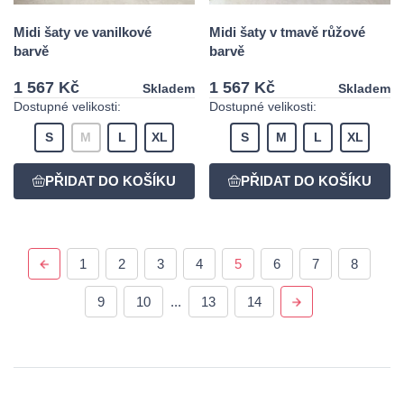
Midi šaty ve vanilkové
Midi šaty v tmavě růžové
barvě
barvě
1 567 Kč
1 567 Kč
Skladem
Skladem
Dostupné velikosti:
Dostupné velikosti:
S
M
L
XL
S
M
L
XL
1
2
3
4
5
6
7
8
9
10
...
13
14