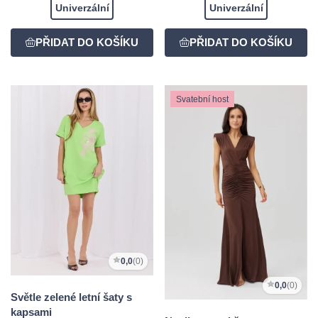
Univerzální
Univerzální
Svatební host
0,0
(0)
0,0
(0)
Světle zelené letní šaty s
kapsami