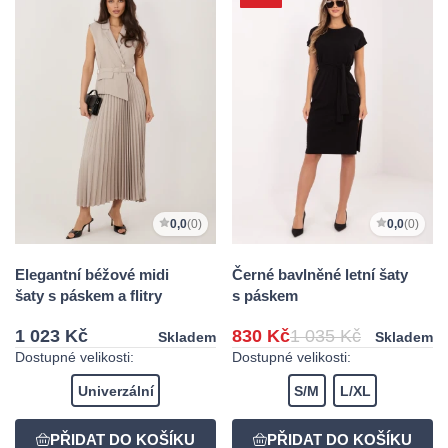
0,0
(0)
0,0
(0)
Elegantní béžové midi
Černé bavlněné letní šaty
šaty s páskem a flitry
s páskem
1 023 Kč
830 Kč
1 035 Kč
Skladem
Skladem
Dostupné velikosti:
Dostupné velikosti:
Univerzální
S/M
L/XL