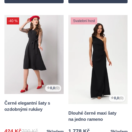
-40 %
Svatební host
0,0
(0)
0,0
(0)
Černé elegantní šaty s
ozdobnými rukávy
Dlouhé černé maxi šaty
na jedno rameno
424 Kč
700 Kč
1 778 Kč
Skladem
Skladem