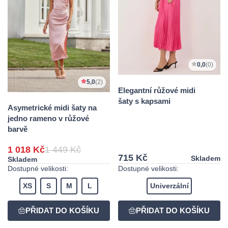
0,0
(0)
5,0
(2)
Elegantní růžové midi
šaty s kapsami
Asymetrické midi šaty na
jedno rameno v růžové
barvě
1 018 Kč
1 449 Kč
715 Kč
Skladem
Skladem
Dostupné velikosti:
Dostupné velikosti:
XS
S
M
L
Univerzální