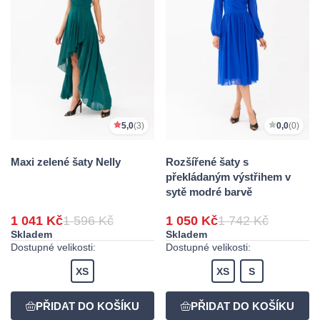
5,0
(3)
0,0
(0)
Maxi zelené šaty Nelly
Rozšířené šaty s
překládaným výstřihem v
sytě modré barvě
1 041 Kč
1 596 Kč
1 050 Kč
1 742 Kč
Skladem
Skladem
Dostupné velikosti:
Dostupné velikosti:
XS
XS
S