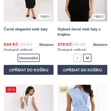
0,0
(0)
0,0
(0)
Černé elegantní midi šaty
Stylové černé midi šaty s
krajkou
634 Kč
789 Kč
478 Kč
595 Kč
Skladem
Skladem
Dostupné velikosti:
Dostupné velikosti:
Univerzální
S
M
-20 %
Len