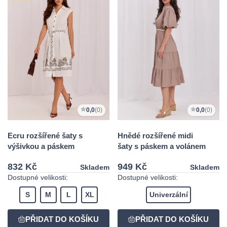
0,0
(0)
0,0
(0)
Ecru rozšířené šaty s
Hnědé rozšířené midi
výšivkou a páskem
šaty s páskem a volánem
832 Kč
949 Kč
Skladem
Skladem
Dostupné velikosti:
Dostupné velikosti:
S
M
L
XL
Univerzální