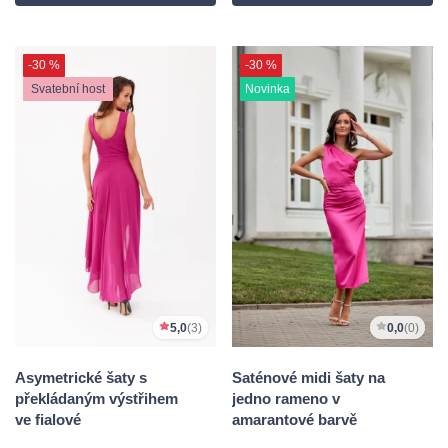
-30 %
-30 %
Svatební host
Novinka
5,0
(3)
0,0
(0)
Asymetrické šaty s
Saténové midi šaty na
překládaným výstřihem
jedno rameno v
ve fialové
amarantové barvě