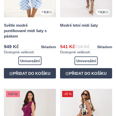
0,0
(0)
0,0
(0)
Světle modré
Modré letní midi šaty
puntíkované midi šaty s
páskem
949 Kč
541 Kč
718 Kč
Skladem
Skladem
Dostupné velikosti:
Dostupné velikosti:
Univerzální
Univerzální
Náš tip
-20 %