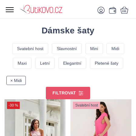
Dámske šaty
Svatební host
Slavnostní
Mini
Midi
Maxi
Letní
Elegantní
Pletené šaty
× Midi
FILTROVAT
-30 %
Svatební host