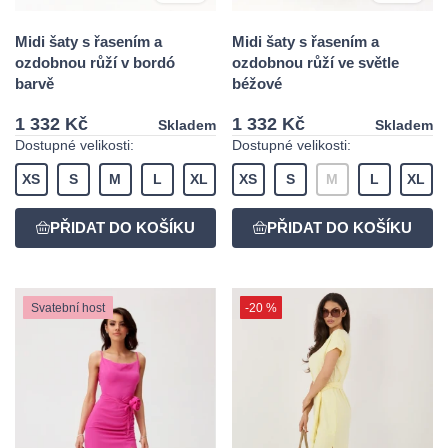
Midi šaty s řasením a
Midi šaty s řasením a
ozdobnou růží v bordó
ozdobnou růží ve světle
barvě
béžové
1 332 Kč
1 332 Kč
Skladem
Skladem
Dostupné velikosti:
Dostupné velikosti:
XS
S
M
L
XL
XS
S
M
L
XL
Svatební host
-20 %