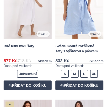
0,0
(0)
0,0
(0)
Bílé letní midi šaty
Světle modré rozšířené
šaty s výšivkou a páskem
577 Kč
718 Kč
832 Kč
Skladem
Skladem
Dostupné velikosti:
Dostupné velikosti:
Univerzální
S
M
L
XL
Len