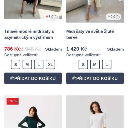
5,0
(2)
0,0
(0)
Tmavě modré midi šaty s
Midi šaty ve světle žluté
asymetrickým výstřihem
barvě
786 Kč
1 948 Kč
1 420 Kč
Skladem
Skladem
Dostupné velikosti:
Dostupné velikosti:
S
M
L
XL
S
M
L
-20 %