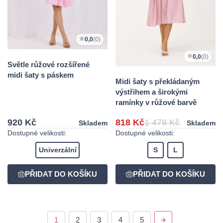
0,0
(0)
0,0
(0)
Světle růžové rozšířené
midi šaty s páskem
Midi šaty s překládaným
výstřihem a širokými
ramínky v růžové barvě
920 Kč
818 Kč
1 478 Kč
Skladem
Skladem
Dostupné velikosti:
Dostupné velikosti:
Univerzální
S
L
1
2
3
4
5