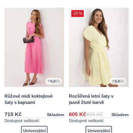
-25 %
0,0
(0)
0,0
(0)
Růžové midi koktejlové
Rozšířená letní šaty v
šaty s kapsami
jasně žluté barvě
715 Kč
605 Kč
803 Kč
Skladem
Skladem
Dostupné velikosti:
Dostupné velikosti:
Univerzální
Univerzální