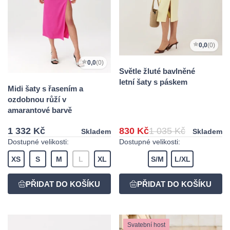
0,0
(0)
0,0
(0)
Světle žluté bavlněné
letní šaty s páskem
Midi šaty s řasením a
ozdobnou růží v
amarantové barvě
1 332 Kč
830 Kč
1 035 Kč
Skladem
Skladem
Dostupné velikosti:
Dostupné velikosti:
XS
S
M
L
XL
S/M
L/XL
Svatební host