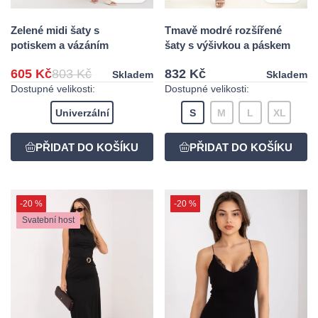
Zelené midi šaty s
Tmavě modré rozšířené
potiskem a vázáním
šaty s výšivkou a páskem
605 Kč
803 Kč
832 Kč
Skladem
Skladem
Dostupné velikosti:
Dostupné velikosti:
Univerzální
S
M
L
XL
-20 %
-20 %
Svatební host