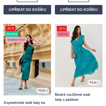
-20 %
-20 %
Novinka
Náš tip
Svatební host
5,0
(2)
5,0
(2)
Modré rozšířené midi
šaty s páskem
Asymetrické midi šaty na