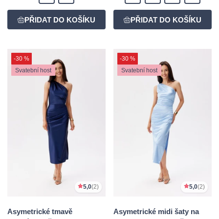
-30 %
-30 %
Svatební host
Svatební host
5,0
(2)
5,0
(2)
Asymetrické tmavě
Asymetrické midi šaty na