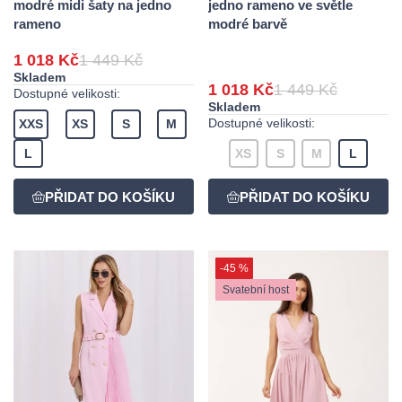
modré midi šaty na jedno
jedno rameno ve světle
rameno
modré barvě
1 018 Kč
1 449 Kč
Skladem
1 018 Kč
1 449 Kč
Dostupné velikosti:
Skladem
Dostupné velikosti:
XXS
XS
S
M
L
XS
S
M
L
-45 %
Svatební host