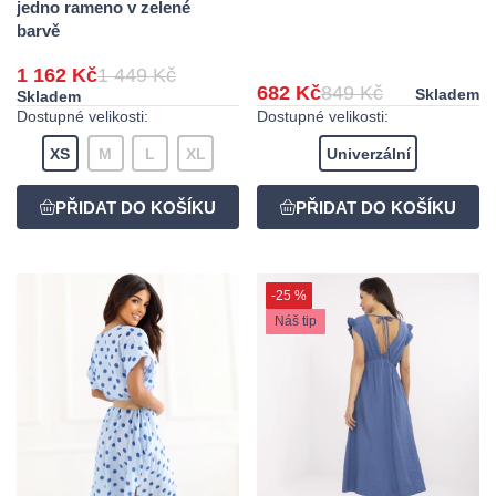
jedno rameno v zelené
barvě
1 162 Kč
1 449 Kč
682 Kč
849 Kč
Skladem
Skladem
Dostupné velikosti:
Dostupné velikosti:
XS
M
L
XL
Univerzální
-25 %
Náš tip