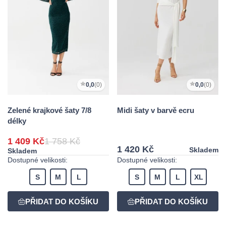
0,0
(0)
0,0
(0)
Zelené krajkové šaty 7/8
Midi šaty v barvě ecru
délky
1 409 Kč
1 758 Kč
1 420 Kč
Skladem
Skladem
Dostupné velikosti:
Dostupné velikosti:
S
M
L
S
M
L
XL