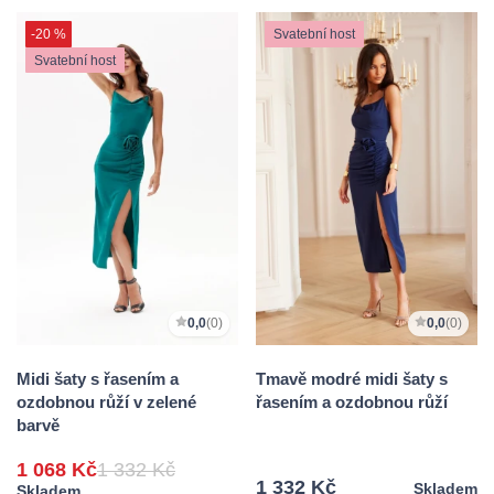
-20 %
Svatební host
Svatební host
0,0
(0)
0,0
(0)
Midi šaty s řasením a
Tmavě modré midi šaty s
ozdobnou růží v zelené
řasením a ozdobnou růží
barvě
1 068 Kč
1 332 Kč
1 332 Kč
Skladem
Skladem