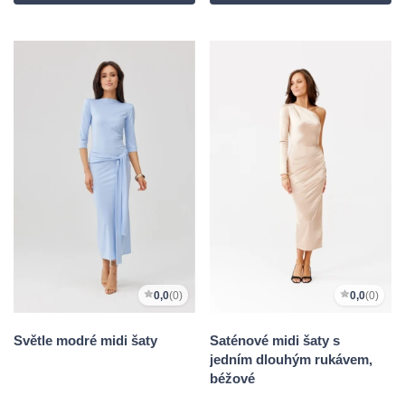
0,0
(0)
0,0
(0)
Světle modré midi šaty
Saténové midi šaty s
jedním dlouhým rukávem,
béžové