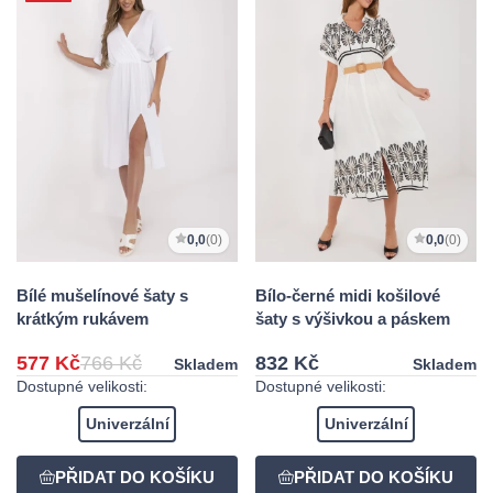
0,0
(0)
0,0
(0)
Bílé mušelínové šaty s
Bílo-černé midi košilové
krátkým rukávem
šaty s výšivkou a páskem
577 Kč
766 Kč
832 Kč
Skladem
Skladem
Dostupné velikosti:
Dostupné velikosti:
Univerzální
Univerzální