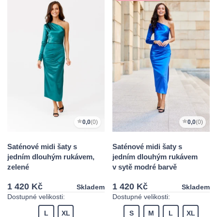
0,0
(0)
0,0
(0)
Saténové midi šaty s
Saténové midi šaty s
jedním dlouhým rukávem,
jedním dlouhým rukávem
zelené
v sytě modré barvě
1 420 Kč
1 420 Kč
Skladem
Skladem
Dostupné velikosti:
Dostupné velikosti:
L
XL
S
M
L
XL