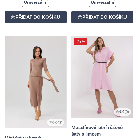
Univerzální
Univerzální
-25 %
0,0
(0)
0,0
(0)
Mušelínové letní růžové
šaty s límcem
Midi šaty v barvě