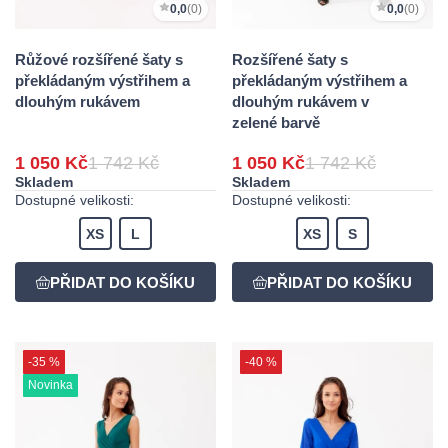
0,0
(0)
0,0
(0)
Růžové rozšířené šaty s
Rozšířené šaty s
překládaným výstřihem a
překládaným výstřihem a
dlouhým rukávem
dlouhým rukávem v
zelené barvě
1 050 Kč
1 742 Kč
1 050 Kč
1 742 Kč
Skladem
Skladem
Dostupné velikosti:
Dostupné velikosti:
XS
L
XS
S
-35 %
-40 %
Novinka