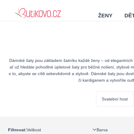
ŽENY
DĚT
Dámské šaty jsou základem šatníku každé ženy – od elegantních mo
ať už hledáte pohodlné úpletové šaty pro běžné nošení, stylové mi
o to, abyste se cítili sebevědomě a stylově. Dámské šaty jsou do
či kardiganem a vytvoříte out
Svatební host
Velikost
Barva
Filtrovat: