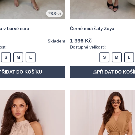
0,0
(0)
a v barvě ecru
Černé midi šaty Zoya
1 396 Kč
Skladem
sti:
Dostupné velikosti:
S
M
L
S
M
L