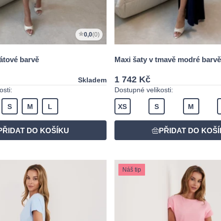
0,0
(0)
átové barvě
Maxi šaty v tmavě modré barvě
1 742 Kč
Skladem
sti:
Dostupné velikosti:
S
M
L
XS
S
M
Náš tip