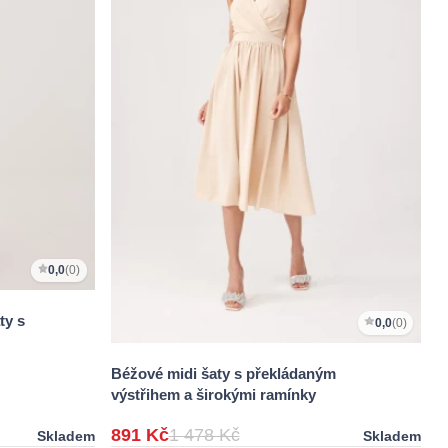
0,0
(0)
ty s
0,0
(0)
Béžové midi šaty s překládaným
výstřihem a širokými ramínky
891 Kč
1 478 Kč
Skladem
Skladem