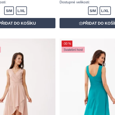
sti:
Dostupné velikosti:
S/M
L/XL
S/M
L/XL
-30 %
Svatební host