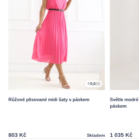
0,0
(0)
Růžové plisované midi šaty s páskem
Světle modré 
páskem
803 Kč
1 035 Kč
Skladem