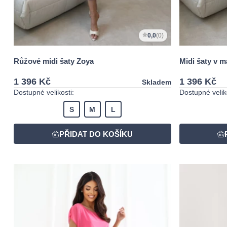
0,0
(0)
Růžové midi šaty Zoya
Midi šaty v m
1 396 Kč
1 396 Kč
Skladem
Dostupné velikosti:
Dostupné veliko
S
M
L