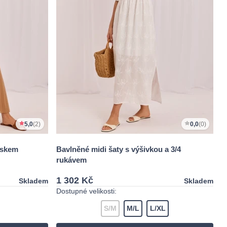
5,0
(2)
0,0
(0)
áskem
Bavlněné midi šaty s výšivkou a 3/4
rukávem
1 302 Kč
Skladem
Skladem
Dostupné velikosti:
S/M
M/L
L/XL