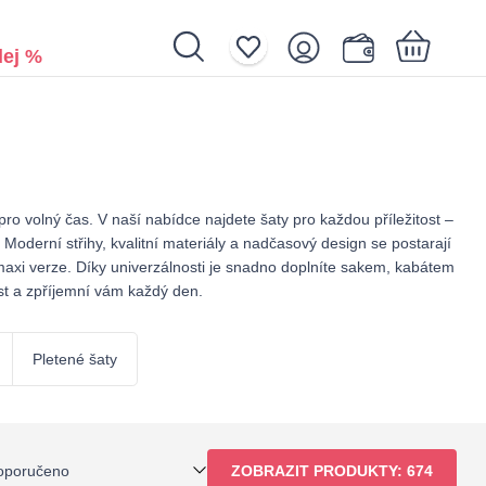
ej %
Nákupní košík je prázdný.
o volný čas. V naší nabídce najdete šaty pro každou příležitost –
oderní střihy, kvalitní materiály a nadčasový design se postarají
maxi verze. Díky univerzálnosti je snadno doplníte sakem, kabátem
ost a zpříjemní vám každý den.
Pletené šaty
oporučeno
ZOBRAZIT PRODUKTY:
674