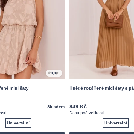
0,0
(0)
ené mini šaty
Hnědé rozšířené midi šaty s p
849 Kč
Skladem
sti:
Dostupné velikosti:
Univerzální
Univerzální