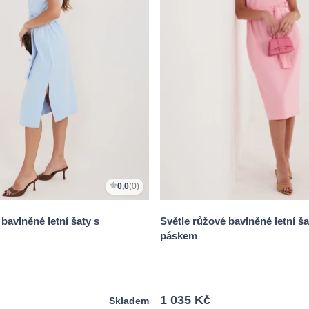
0,0
(0)
bavlněné letní šaty s
Světle růžové bavlněné letní ša
páskem
1 035 Kč
Skladem