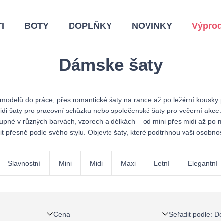
I
BOTY
DOPLŇKY
NOVINKY
Výprod
Dámske šaty
delů do práce, přes romantické šaty na rande až po ležérní kousky pr
di šaty pro pracovní schůzku nebo společenské šaty pro večerní akce. M
stupné v různých barvách, vzorech a délkách – od mini přes midi až po 
fit přesně podle svého stylu. Objevte šaty, které podtrhnou vaši osobn
Slavnostní
Mini
Midi
Maxi
Letní
Elegantní
Cena
Seřadit podle
:
D