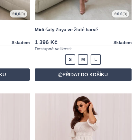
0,0
(0)
0,0
(0)
Midi šaty Zoya ve žluté barvě
1 396 Kč
Skladem
Skladem
Dostupné velikosti:
S
M
L