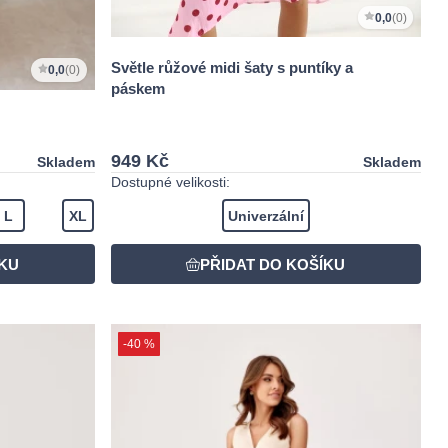
0,0
(0)
Světle růžové midi šaty s puntíky a
0,0
(0)
páskem
949 Kč
Skladem
Skladem
Dostupné velikosti:
L
XL
Univerzální
-40 %