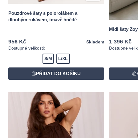
Pouzdrové šaty s polorolákem a
dlouhým rukávem, tmavě hnědé
Midi šaty Zoy
956 Kč
1 396 Kč
Skladem
Dostupné velikosti:
Dostupné veliko
S/M
L/XL