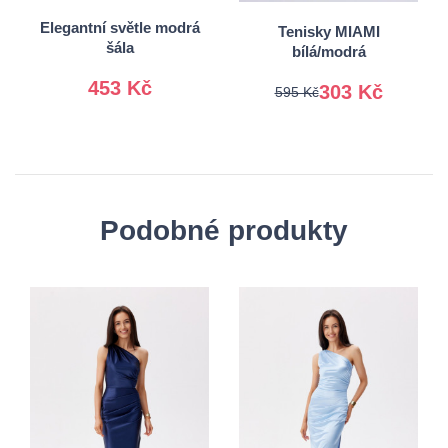
40
41
Elegantní světle modrá
Tenisky MIAMI
šála
bílá/modrá
453 Kč
303 Kč
595 Kč
Podobné produkty