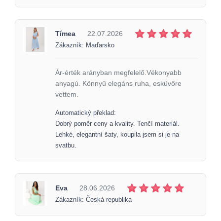
Tímea
22.07.2026
Zákazník: Maďarsko
Ár-érték arányban megfelelő.Vékonyabb
anyagú. Könnyű elegáns ruha, esküvőre
vettem.
Automatický překlad:
Dobrý poměr ceny a kvality. Tenčí materiál.
Lehké, elegantní šaty, koupila jsem si je na
svatbu.
Eva
28.06.2026
Zákazník: Česká republika