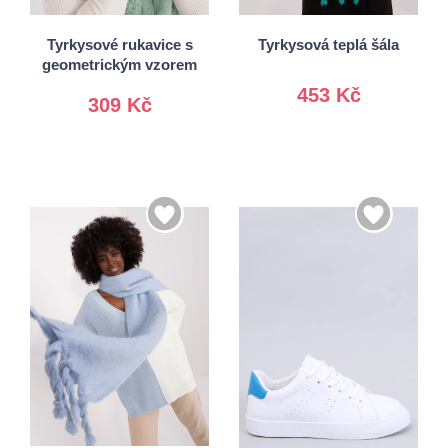
Univerzální
L/XL
Tyrkysové rukavice s
Tyrkysová teplá šála
geometrickým vzorem
453 Kč
309 Kč
36
37
38
39
Univerzální