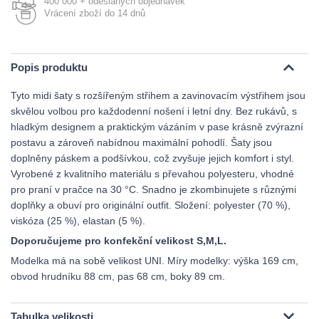
400 000 + odeslaných objednávek
Vrácení zboží do 14 dnů
Popis produktu
Tyto midi šaty s rozšířeným střihem a zavinovacím výstřihem jsou
skvělou volbou pro každodenní nošení i letní dny. Bez rukávů, s
hladkým designem a praktickým vázáním v pase krásně zvýrazní
postavu a zároveň nabídnou maximální pohodlí. Šaty jsou
doplněny páskem a podšívkou, což zvyšuje jejich komfort i styl.
Vyrobené z kvalitního materiálu s převahou polyesteru, vhodné
pro praní v pračce na 30 °C. Snadno je zkombinujete s různými
doplňky a obuví pro originální outfit. Složení: polyester (70 %),
viskóza (25 %), elastan (5 %).
Doporučujeme pro konfekční velikost S,M,L.
Modelka má na sobě velikost UNI. Míry modelky: výška 169 cm,
obvod hrudníku 88 cm, pas 68 cm, boky 89 cm.
Tabulka velikosti