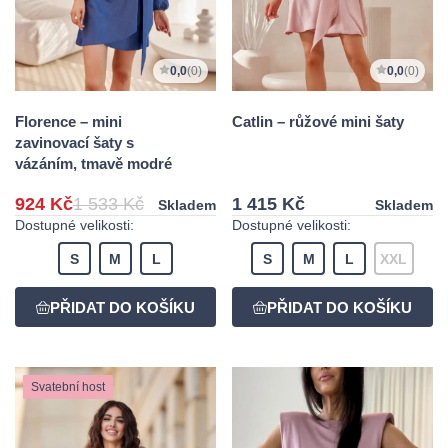
0,0
(0)
0,0
(0)
Florence – mini
Catlin – růžové mini šaty
zavinovací šaty s
vázáním, tmavě modré
924 Kč
1 533 Kč
1 415 Kč
Skladem
Skladem
Dostupné velikosti:
Dostupné velikosti:
S
M
L
S
M
L
XXL
Svatební host