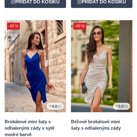
-40 %
-40 %
0,0
(0)
0,0
(0)
Brokátové mini šaty s
Béžové brokátové mini
odhalenými zády v sytě
šaty s odhalenými zády
modré barvě