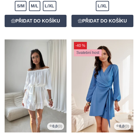
S/M
M/L
L/XL
L/XL
-40 %
Svatební host
0,0
(0)
0,0
(0)