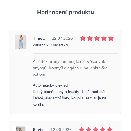
Hodnocení produktu
Tímea
22.07.2026
Zákazník: Maďarsko
Ár-érték arányban megfelelő.Vékonyabb
anyagú. Könnyű elegáns ruha, esküvőre
vettem.
Automatický překlad:
Dobrý poměr ceny a kvality. Tenčí materiál.
Lehké, elegantní šaty, koupila jsem si je na
svatbu.
Silvie
12.06.2026