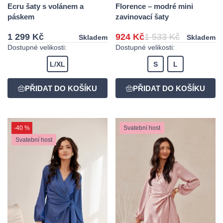
Ecru šaty s volánem a
Florence – modré mini
páskem
zavinovací šaty
1 299 Kč
924 Kč
1 533 Kč
Skladem
Skladem
Dostupné velikosti:
Dostupné velikosti:
L/XL
S
L
-40 %
Svatební host
Svatební host