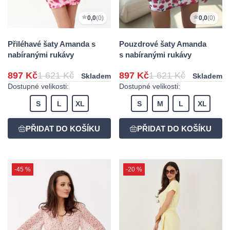
0,0
(0)
0,0
(0)
Přiléhavé šaty Amanda s
Pouzdrové šaty Amanda
nabíranými rukávy
s nabíranými rukávy
897 Kč
1 621 Kč
897 Kč
1 621 Kč
Skladem
Skladem
Dostupné velikosti:
Dostupné velikosti:
S
L
XL
S
M
L
XL
-45 %
-20 %