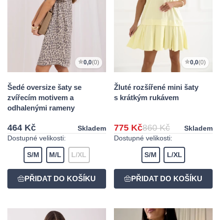
0,0
(0)
0,0
(0)
Šedé oversize šaty se
Žluté rozšířené mini šaty
zvířecím motivem a
s krátkým rukávem
odhalenými rameny
464 Kč
775 Kč
860 Kč
Skladem
Skladem
Dostupné velikosti:
Dostupné velikosti:
S/M
M/L
L/XL
S/M
L/XL