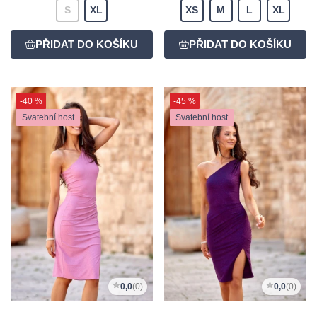
S
XL
XS
M
L
XL
-40 %
-45 %
Svatební host
Svatební host
0,0
(0)
0,0
(0)