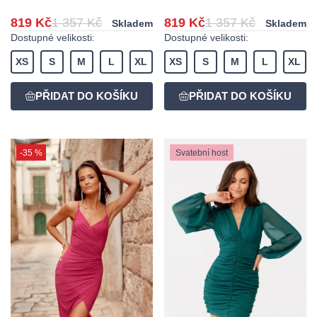
819 Kč
1 357 Kč
819 Kč
1 357 Kč
Skladem
Skladem
Dostupné velikosti:
Dostupné velikosti:
XS
S
M
L
XL
XS
S
M
L
XL
-35 %
Svatební host