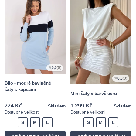
0,0
(0)
0,0
(0)
Bílo - modré bavlněné
šaty s kapsami
Mini šaty v barvě ecru
774 Kč
1 299 Kč
Skladem
Skladem
Dostupné velikosti:
Dostupné velikosti:
S
M
L
S
M
L