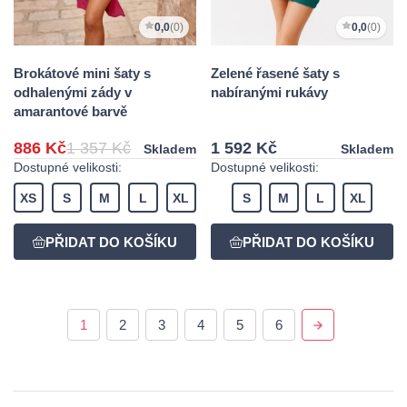
0,0
(0)
0,0
(0)
Brokátové mini šaty s
Zelené řasené šaty s
odhalenými zády v
nabíranými rukávy
amarantové barvě
886 Kč
1 357 Kč
1 592 Kč
Skladem
Skladem
Dostupné velikosti:
Dostupné velikosti:
XS
S
M
L
XL
S
M
L
XL
1
2
3
4
5
6