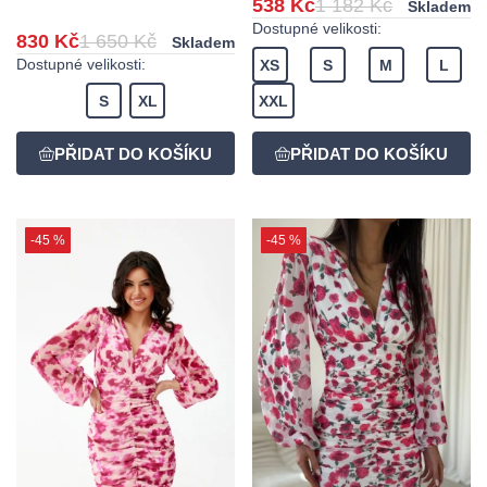
538 Kč
1 182 Kč
Skladem
Dostupné velikosti:
830 Kč
1 650 Kč
Skladem
Dostupné velikosti:
XS
S
M
L
S
XL
XXL
-45 %
-45 %