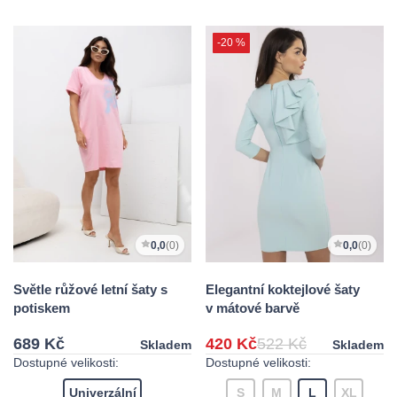
-20 %
0,0
(0)
0,0
(0)
Světle růžové letní šaty s
Elegantní koktejlové šaty
potiskem
v mátové barvě
689 Kč
420 Kč
522 Kč
Skladem
Skladem
Dostupné velikosti:
Dostupné velikosti:
Univerzální
S
M
L
XL