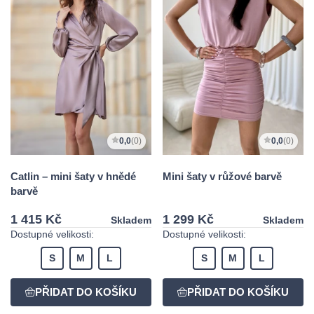
0,0
(0)
0,0
(0)
Catlin – mini šaty v hnědé
Mini šaty v růžové barvě
barvě
1 415 Kč
1 299 Kč
Skladem
Skladem
Dostupné velikosti:
Dostupné velikosti:
S
M
L
S
M
L