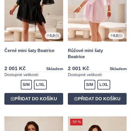
0,0
(0)
0,0
(0)
Černé mini šaty Beatrice
Růžové mini šaty
Beatrice
2 001 Kč
2 001 Kč
Skladem
Skladem
Dostupné velikosti:
Dostupné velikosti:
S/M
L/XL
S/M
L/XL
-50 %