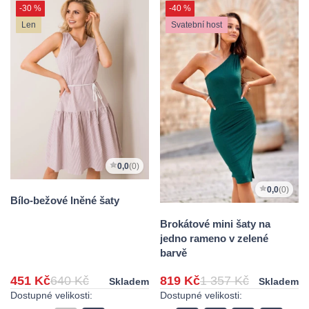
-30 %
-40 %
Len
Svatební host
0,0
(0)
0,0
(0)
Bílo-bežové lněné šaty
Brokátové mini šaty na
jedno rameno v zelené
barvě
451 Kč
640 Kč
819 Kč
1 357 Kč
Skladem
Skladem
Dostupné velikosti:
Dostupné velikosti: