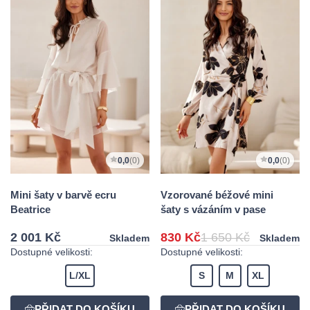
0,0
(0)
0,0
(0)
Mini šaty v barvě ecru
Vzorované béžové mini
Beatrice
šaty s vázáním v pase
2 001 Kč
830 Kč
1 650 Kč
Skladem
Skladem
Dostupné velikosti:
Dostupné velikosti:
L/XL
S
M
XL