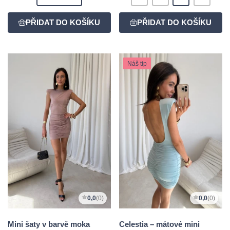
Náš tip
0,0
(0)
0,0
(0)
Mini šaty v barvě moka
Celestia – mátové mini