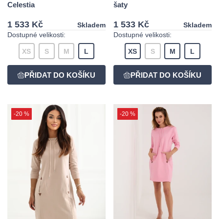
Celestia
šaty
1 533 Kč
1 533 Kč
Skladem
Skladem
Dostupné velikosti:
Dostupné velikosti:
XS
S
M
L
XS
S
M
L
-20 %
-20 %