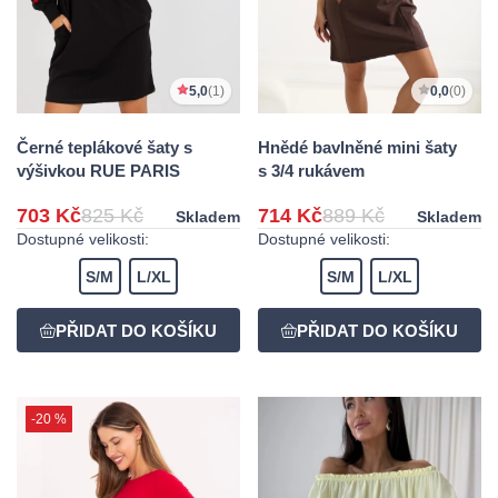
5,0
(1)
0,0
(0)
Černé teplákové šaty s
Hnědé bavlněné mini šaty
výšivkou RUE PARIS
s 3/4 rukávem
703 Kč
825 Kč
714 Kč
889 Kč
Skladem
Skladem
Dostupné velikosti:
Dostupné velikosti:
S/M
L/XL
S/M
L/XL
-20 %