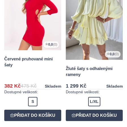
0,0
(0)
0,0
(0)
Červené pruhované mini
šaty
Žluté šaty s odhalenými
rameny
382 Kč
475 Kč
1 299 Kč
Skladem
Skladem
Dostupné velikosti:
Dostupné velikosti:
S
L/XL