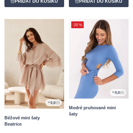
-20 %
0,0
(0)
0,0
(0)
Modré pruhované mini
šaty
Béžové mini šaty
Beatrice