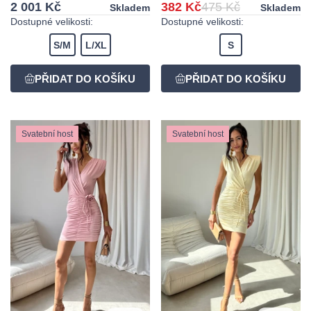
2 001 Kč
382 Kč
475 Kč
Skladem
Skladem
Dostupné velikosti:
Dostupné velikosti:
S/M
L/XL
S
Svatební host
Svatební host