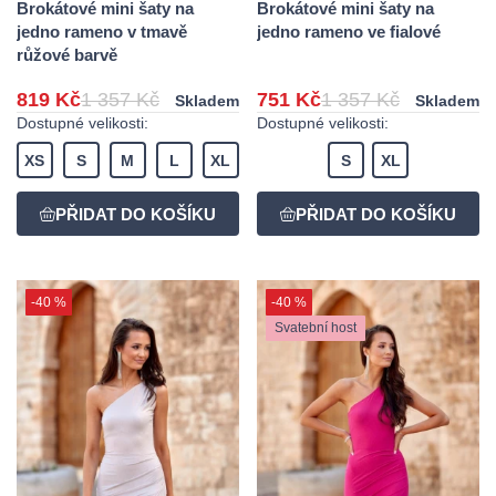
Brokátové mini šaty na
Brokátové mini šaty na
jedno rameno v tmavě
jedno rameno ve fialové
růžové barvě
819 Kč
1 357 Kč
751 Kč
1 357 Kč
Skladem
Skladem
Dostupné velikosti:
Dostupné velikosti:
XS
S
M
L
XL
S
XL
-40 %
-40 %
Svatební host