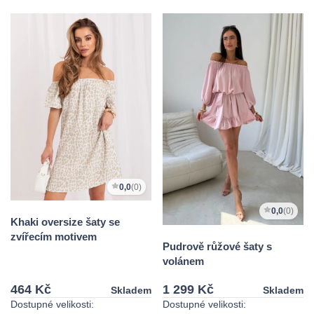
0,0
(0)
0,0
(0)
Khaki oversize šaty se
zvířecím motivem
Pudrově růžové šaty s
volánem
464 Kč
1 299 Kč
Skladem
Skladem
Dostupné velikosti:
Dostupné velikosti: