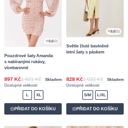
0,0
(0)
0,0
(0)
Světle žluté bavlněné
letní šaty s páskem
Pouzdrové šaty Amanda
s nabíranými rukávy,
vícebarevné
897 Kč
1 621 Kč
828 Kč
1 032 Kč
Skladem
Skladem
Dostupné velikosti:
Dostupné velikosti:
L
XL
S/M
L/XL