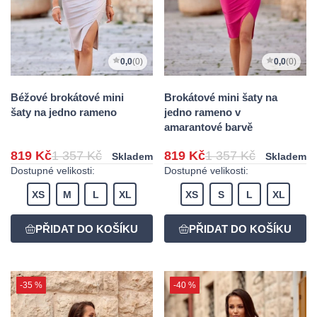
0,0
(0)
0,0
(0)
Béžové brokátové mini
Brokátové mini šaty na
šaty na jedno rameno
jedno rameno v
amarantové barvě
819 Kč
1 357 Kč
819 Kč
1 357 Kč
Skladem
Skladem
Dostupné velikosti:
Dostupné velikosti:
XS
M
L
XL
XS
S
L
XL
-35 %
-40 %