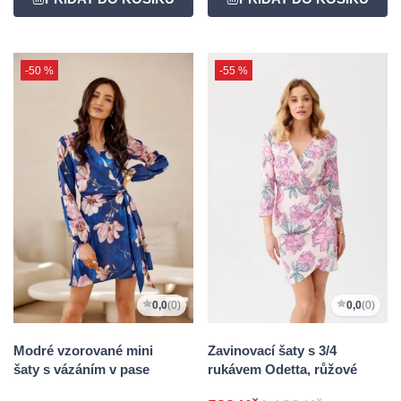
-50 %
-55 %
0,0
(0)
0,0
(0)
Modré vzorované mini
Zavinovací šaty s 3/4
šaty s vázáním v pase
rukávem Odetta, růžové