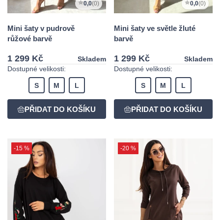
0,0
(0)
0,0
(0)
Mini šaty v pudrově
Mini šaty ve světle žluté
růžové barvě
barvě
1 299 Kč
1 299 Kč
Skladem
Skladem
Dostupné velikosti:
Dostupné velikosti:
S
M
L
S
M
L
-15 %
-20 %