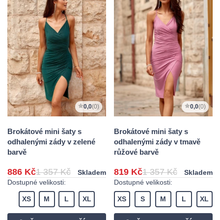
0,0
(0)
0,0
(0)
Brokátové mini šaty s
Brokátové mini šaty s
odhalenými zády v zelené
odhalenými zády v tmavě
barvě
růžové barvě
886 Kč
1 357 Kč
819 Kč
1 357 Kč
Skladem
Skladem
Dostupné velikosti:
Dostupné velikosti:
XS
M
L
XL
XS
S
M
L
XL