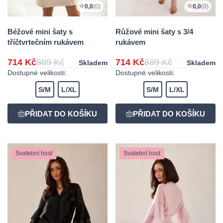
0,0
(0)
0,0
(0)
Béžové mini šaty s
Růžové mini šaty s 3/4
tříčtvrtečním rukávem
rukávem
714 Kč
889 Kč
714 Kč
889 Kč
Skladem
Skladem
Dostupné velikosti:
Dostupné velikosti:
S/M
L/XL
S/M
L/XL
Svatební host
Svatební host