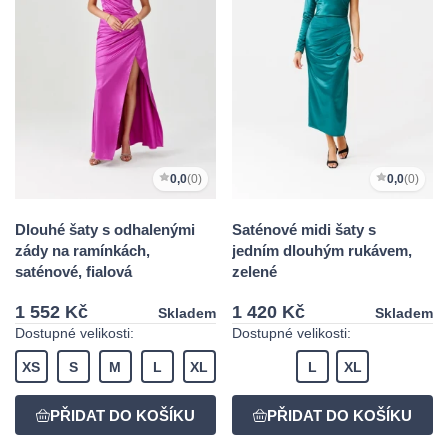
0,0
(0)
0,0
(0)
Dlouhé šaty s odhalenými
Saténové midi šaty s
zády na ramínkách,
jedním dlouhým rukávem,
saténové, fialová
zelené
1 552 Kč
1 420 Kč
Skladem
Skladem
Dostupné velikosti:
Dostupné velikosti:
XS
S
M
L
XL
L
XL