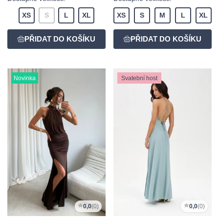
XS
S
L
XL
XS
S
M
L
XL
Novinka
Svatební host
0,0
(0)
0,0
(0)