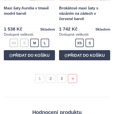
Maxi šaty Aurelia v tmavě
Brokátové maxi šaty s
modré barvě
vázáním na zádech v
červené barvě
1 538 Kč
1 742 Kč
Skladem
Skladem
Dostupné velikosti:
Dostupné velikosti:
XS
S
M
L
XS
S
1
2
3
Hodnocení produktu