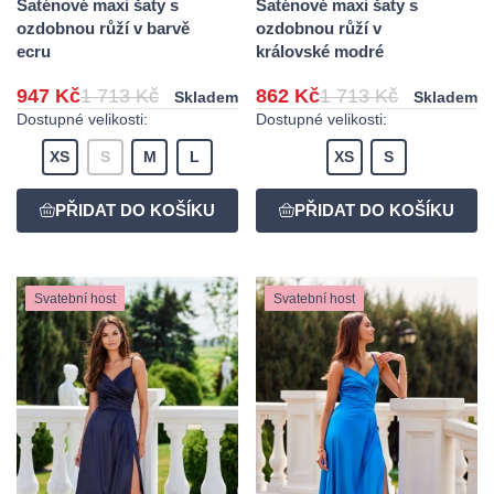
Saténové maxi šaty s
Saténové maxi šaty s
ozdobnou růží v barvě
ozdobnou růží v
ecru
královské modré
947 Kč
1 713 Kč
862 Kč
1 713 Kč
Skladem
Skladem
Dostupné velikosti:
Dostupné velikosti:
XS
S
M
L
XS
S
Svatební host
Svatební host