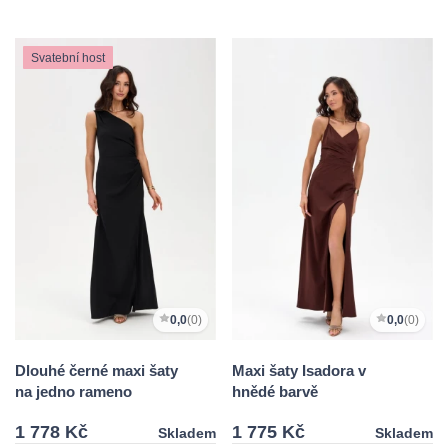
Svatební host
0,0
(0)
0,0
(0)
Dlouhé černé maxi šaty
Maxi šaty Isadora v
na jedno rameno
hnědé barvě
1 778 Kč
1 775 Kč
Skladem
Skladem