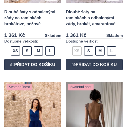
Dlouhé šaty s odhalenými
Dlouhé šaty na
zády na ramínkách,
ramínkách s odhalenými
brokátové, béžové
zády, brokát, amarantové
1 361 Kč
1 361 Kč
Skladem
Skladem
Dostupné velikosti:
Dostupné velikosti:
XS
S
M
L
XS
S
M
L
Svatební host
Svatební host