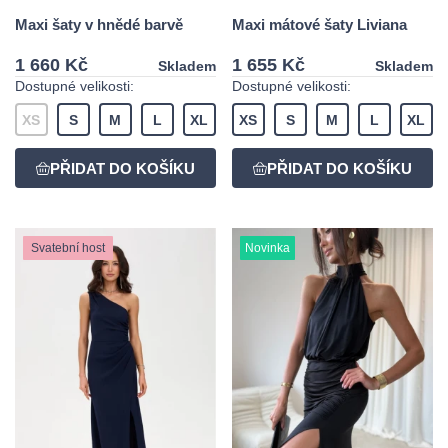
Maxi šaty v hnědé barvě
Maxi mátové šaty Liviana
1 660 Kč
1 655 Kč
Skladem
Skladem
Dostupné velikosti:
Dostupné velikosti:
XS
S
M
L
XL
XS
S
M
L
XL
Svatební host
Novinka