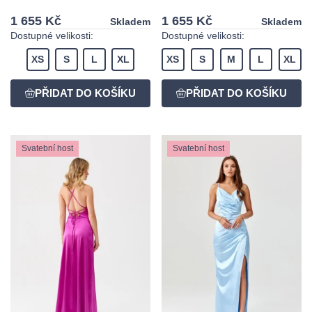
1 655 Kč
1 655 Kč
Skladem
Skladem
Dostupné velikosti:
Dostupné velikosti:
XS
S
L
XL
XS
S
M
L
XL
Svatební host
Svatební host