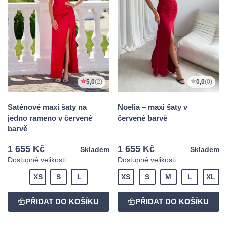
5,0
(2)
0,0
(0)
Saténové maxi šaty na
Noelia – maxi šaty v
jedno rameno v červené
červené barvě
barvě
1 655 Kč
1 655 Kč
Skladem
Skladem
Dostupné velikosti:
Dostupné velikosti:
XS
S
L
XS
S
M
L
XL