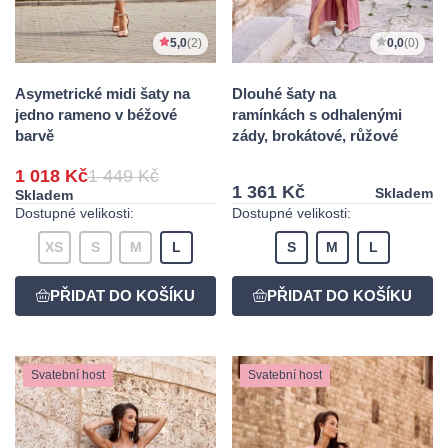
5,0
(2)
0,0
(0)
Asymetrické midi šaty na
Dlouhé šaty na
jedno rameno v béžové
ramínkách s odhalenými
barvě
zády, brokátové, růžové
1 018 Kč
1 449 Kč
1 361 Kč
Skladem
Skladem
Dostupné velikosti:
Dostupné velikosti:
XS
S
M
L
S
M
L
Svatební host
Svatební host