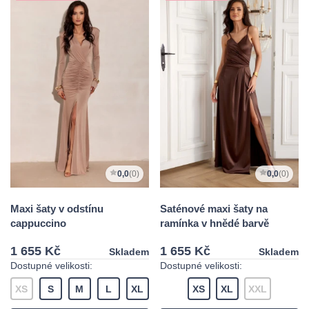
0,0
(0)
0,0
(0)
Maxi šaty v odstínu
Saténové maxi šaty na
cappuccino
ramínka v hnědé barvě
1 655 Kč
1 655 Kč
Skladem
Skladem
Dostupné velikosti:
Dostupné velikosti:
XS
S
M
L
XL
XS
XL
XXL