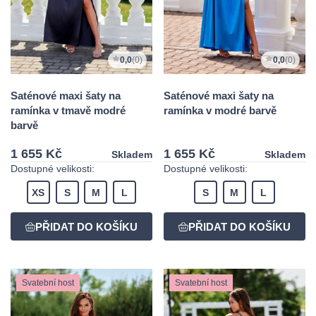
0,0
(0)
0,0
(0)
Saténové maxi šaty na
Saténové maxi šaty na
ramínka v tmavě modré
ramínka v modré barvě
barvě
1 655 Kč
1 655 Kč
Skladem
Skladem
Dostupné velikosti:
Dostupné velikosti:
XS
S
M
L
S
M
L
Svatební host
Svatební host