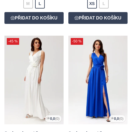
M
L
XS
L
-45 %
-50 %
0,0
(0)
0,0
(0)