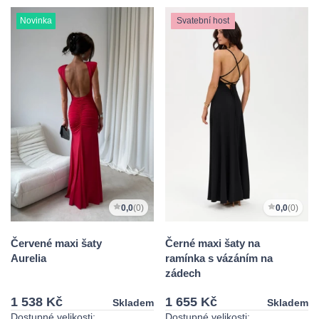
Novinka
Svatební host
0,0
(0)
0,0
(0)
Červené maxi šaty
Černé maxi šaty na
Aurelia
ramínka s vázáním na
zádech
1 538 Kč
1 655 Kč
Skladem
Skladem
Dostupné velikosti:
Dostupné velikosti: