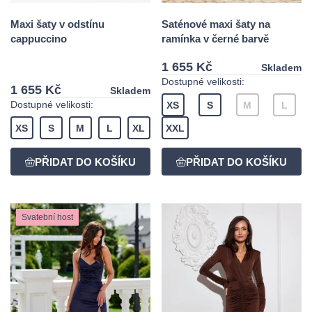
Maxi šaty v odstínu
Saténové maxi šaty na
cappuccino
ramínka v černé barvě
1 655 Kč
Skladem
Dostupné velikosti:
1 655 Kč
Skladem
Dostupné velikosti:
XS
S
M
L
XS
S
M
L
XL
XXL
Svatební host