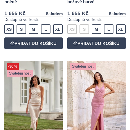
hnědé
béžové barvě
1 655 Kč
1 655 Kč
Skladem
Skladem
Dostupné velikosti:
Dostupné velikosti:
XS
S
M
L
XL
XS
S
M
L
XL
-30 %
Svatební host
Svatební host