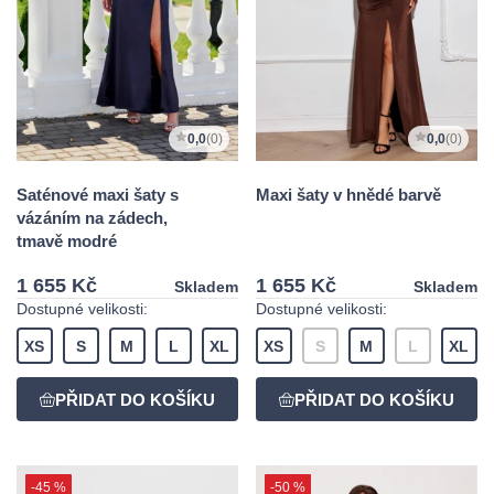
0,0
(0)
0,0
(0)
Saténové maxi šaty s
Maxi šaty v hnědé barvě
vázáním na zádech,
tmavě modré
1 655 Kč
1 655 Kč
Skladem
Skladem
Dostupné velikosti:
Dostupné velikosti:
XS
S
M
L
XL
XS
S
M
L
XL
-45 %
-50 %