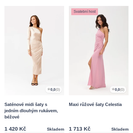
Svatební host
0,0
(0)
0,0
(0)
Saténové midi šaty s
Maxi růžové šaty Celestia
jedním dlouhým rukávem,
béžové
1 420 Kč
1 713 Kč
Skladem
Skladem