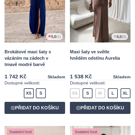
5,0
(1)
0,0
(0)
Brokátové maxi šaty s
Maxi šaty ve světle
vázáním na zádech v
hnědém odstínu Aurelia
tmavě modré barvě
1 742 Kč
1 538 Kč
Skladem
Skladem
Dostupné velikosti:
Dostupné velikosti:
XS
S
XS
S
M
L
XL
Svatební host
Svatební host