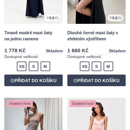
0,0
(0)
0,0
(0)
Tmavě modré maxi šaty
Dlouhé černé maxi šaty s
na jedno rameno
efektním výstřihem
1 778 Kč
1 660 Kč
Skladem
Skladem
Dostupné velikosti:
Dostupné velikosti:
XS
S
M
XS
S
M
Svatební host
Svatební host