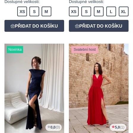
Dostupné velikosti:
Dostupné velikosti:
XS
S
M
XS
S
M
L
XL
Novinka
Svatební host
0,0
(0)
5,0
(1)