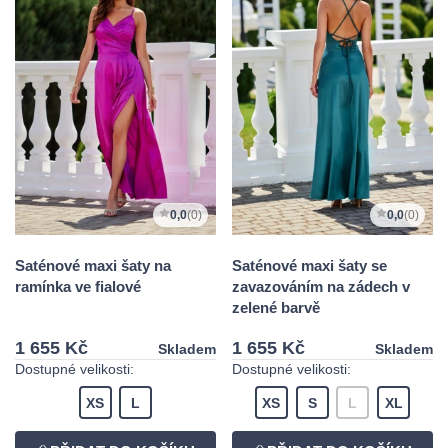
0,0
(0)
0,0
(0)
Saténové maxi šaty na
Saténové maxi šaty se
ramínka ve fialové
zavazováním na zádech v
zelené barvě
1 655 Kč
1 655 Kč
Skladem
Skladem
Dostupné velikosti:
Dostupné velikosti:
XS
L
XS
S
L
XL