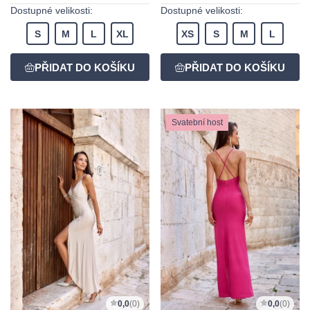
Dostupné velikosti:
Dostupné velikosti:
S
M
L
XL
XS
S
M
L
Svatební host
0,0
(0)
0,0
(0)