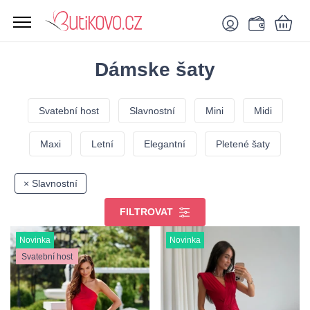
Dámske šaty
Svatební host
Slavnostní
Mini
Midi
Maxi
Letní
Elegantní
Pletené šaty
× Slavnostní
FILTROVAT
Novinka
Novinka
Svatební host