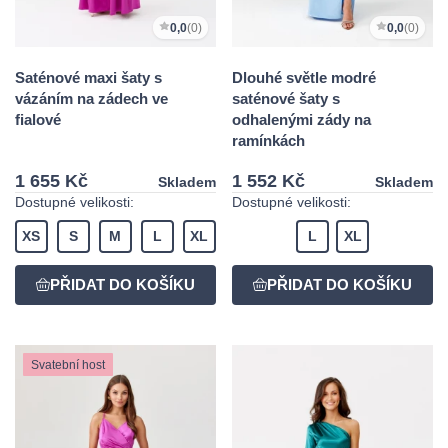
0,0
(0)
0,0
(0)
Saténové maxi šaty s
Dlouhé světle modré
vázáním na zádech ve
saténové šaty s
fialové
odhalenými zády na
ramínkách
1 655 Kč
1 552 Kč
Skladem
Skladem
Dostupné velikosti:
Dostupné velikosti:
XS
S
M
L
XL
L
XL
Svatební host