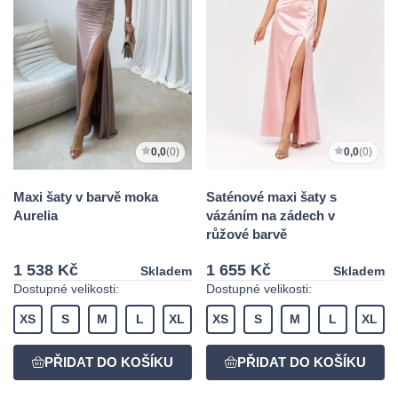
0,0
(0)
0,0
(0)
Maxi šaty v barvě moka
Saténové maxi šaty s
Aurelia
vázáním na zádech v
růžové barvě
1 538 Kč
1 655 Kč
Skladem
Skladem
Dostupné velikosti:
Dostupné velikosti:
XS
S
M
L
XL
XS
S
M
L
XL