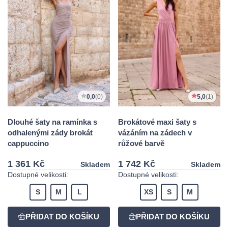
0,0
(0)
5,0
(1)
Dlouhé šaty na ramínka s
Brokátové maxi šaty s
odhalenými zády brokát
vázáním na zádech v
cappuccino
růžové barvě
1 361 Kč
1 742 Kč
Skladem
Skladem
Dostupné velikosti:
Dostupné velikosti:
S
M
L
XS
S
M