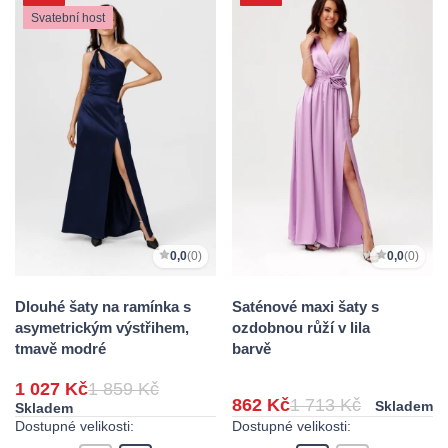
Svatební host
0,0
(0)
0,0
(0)
Dlouhé šaty na ramínka s
Saténové maxi šaty s
asymetrickým výstřihem,
ozdobnou růží v lila
tmavě modré
barvě
1 027 Kč
1 859 Kč
862 Kč
1 713 Kč
Skladem
Skladem
Dostupné velikosti:
Dostupné velikosti: