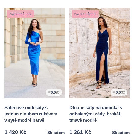
Svatební host
Svatební host
0,0
(0)
0,0
(0)
Saténové midi šaty s
Dlouhé šaty na ramínka s
jedním dlouhým rukávem
odhalenými zády, brokát,
v sytě modré barvě
tmavě modré
1 420 Kč
1 361 Kč
Skladem
Skladem