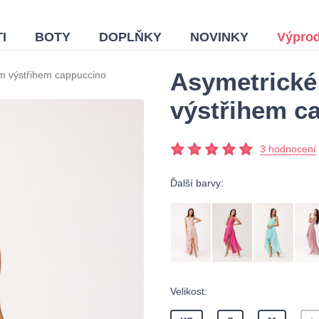
I
BOTY
DOPLŇKY
NOVINKY
Výprod
Asymetrické
ým výstřihem cappuccino
výstřihem c
3 hodnocení
Ďalší barvy:
Velikost: