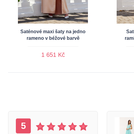
Saténové maxi šaty na jedno
Sat
rameno v béžové barvě
ram
1 651 Kč
5