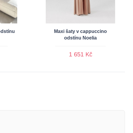
odstínu
Maxi šaty v cappuccino
odstínu Noelia
1 651 Kč