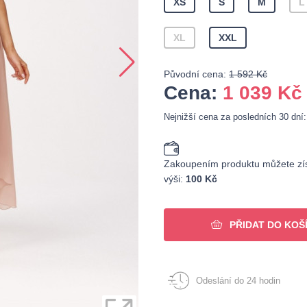
XS
S
M
L
XL
XXL
Původní cena:
1 592 Kč
Cena:
1 039
Kč
Nejnižší cena za posledních 30 dní
Zakoupením produktu můžete zís
výši:
100 Kč
PŘIDAT DO KOŠ
Odeslání do 24 hodin