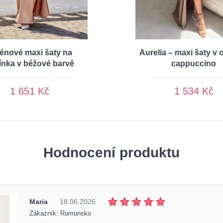
énové maxi šaty na
Aurelia – maxi šaty v 
ínka v béžové barvě
cappuccino
1 651 Kč
1 534 Kč
Hodnocení produktu
Maria
18.06.2026
Zákazník: Rumunsko