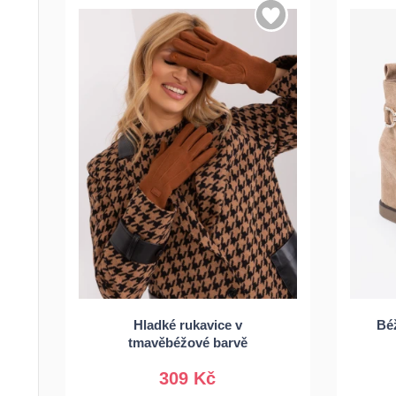
3
Hladké rukavice v
Bé
S/M
L/XL
tmavěbéžové barvě
309 Kč