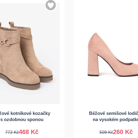
6
37
38
39
35
36
37
žové kotníkové kozačky
Béžové semišové lodi
40
39
s ozdobnou sponou
na vysokém podpatk
468 Kč
260 Kč
772 Kč
509 Kč