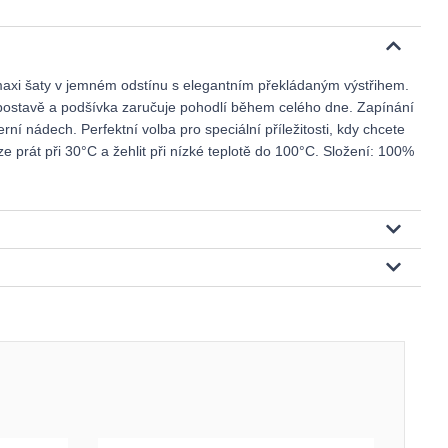
axi šaty v jemném odstínu s elegantním překládaným výstřihem.
postavě a podšívka zaručuje pohodlí během celého dne. Zapínání
í nádech. Perfektní volba pro speciální příležitosti, kdy chcete
lze prát při 30°C a žehlit při nízké teplotě do 100°C. Složení: 100%