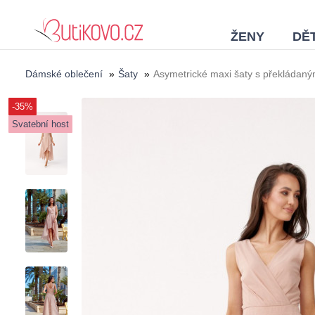
ŽENY
DĚT
Dámské oblečení
»
Šaty
»
Asymetrické maxi šaty s překládan
-35%
Svatební host