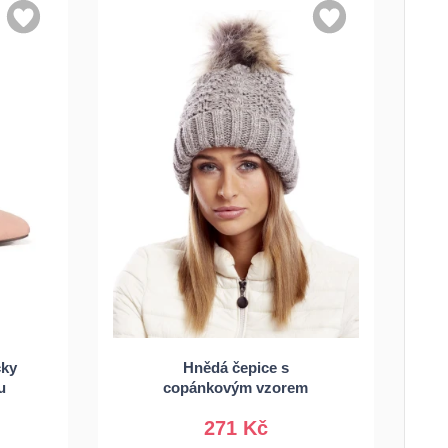
38
čky
Hnědá čepice s
Univerzální
u
copánkovým vzorem
271 Kč