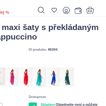
ej %
 maxi šaty s překládaným
Nákupní košík je prázdný.
appuccino
ID produktu:
86304
Dostupnost:
Skladem
Objednejte nyní a můžete