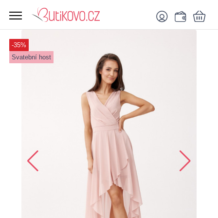
-35%
Svatební host