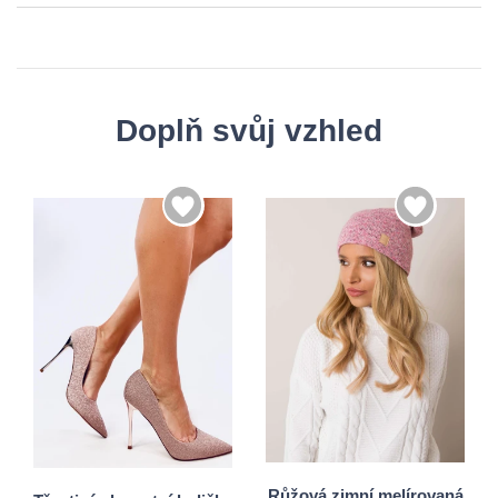
Doplň svůj vzhled
36
37
38
39
Univerzální
40
41
Růžová zimní melírovaná