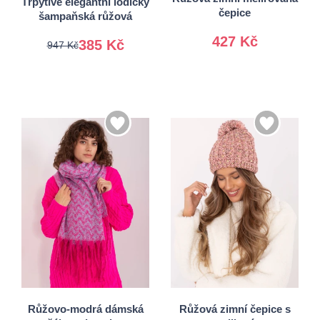
Třpytivé elegantní lodičky
čepice
šampaňská růžová
427 Kč
385 Kč
947 Kč
Univerzální
Univerzální
Růžovo-modrá dámská
Růžová zimní čepice s