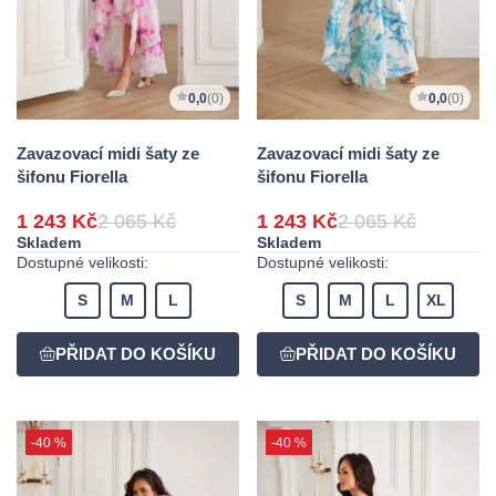
0,0
(0)
0,0
(0)
Zavazovací midi šaty ze
Zavazovací midi šaty ze
šifonu Fiorella
šifonu Fiorella
1 243 Kč
2 065 Kč
1 243 Kč
2 065 Kč
Skladem
Skladem
Dostupné velikosti:
Dostupné velikosti:
S
M
L
S
M
L
XL
-40 %
-40 %