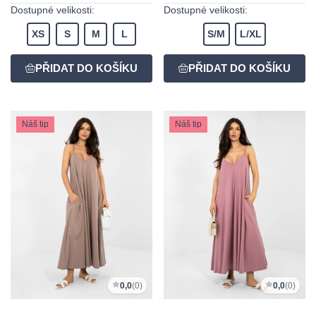
Dostupné velikosti:
Dostupné velikosti:
XS
S
M
L
S/M
L/XL
Náš tip
Náš tip
0,0
(0)
0,0
(0)