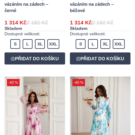
vázáním na zádech –
vázáním na zádech –
černé
béžové
1 314 Kč
2 182 Kč
1 314 Kč
2 182 Kč
Skladem
Skladem
Dostupné velikosti:
Dostupné velikosti:
S
L
XL
XXL
S
L
XL
XXL
-40 %
-40 %