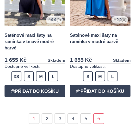
0,0
(0)
0,0
(0)
Saténové maxi šaty na
Saténové maxi šaty na
ramínka v tmavě modré
ramínka v modré barvě
barvě
1 655 Kč
1 655 Kč
Skladem
Skladem
Dostupné velikosti:
Dostupné velikosti:
XS
S
M
L
S
M
L
1
2
3
4
5