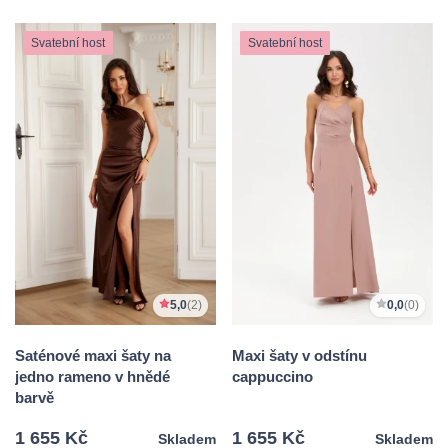
Svatební host
Svatební host
5,0
(2)
0,0
(0)
Saténové maxi šaty na
Maxi šaty v odstínu
jedno rameno v hnědé
cappuccino
barvě
1 655 Kč
1 655 Kč
Skladem
Skladem