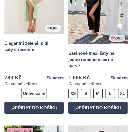
0,0
(0)
5,0
(2)
Elegantní zelené midi
šaty s řasením
Saténové maxi šaty na
jedno rameno v černé
barvě
780 Kč
1 655 Kč
Skladem
Skladem
Dostupné velikosti:
Dostupné velikosti:
Univerzální
XS
S
M
L
XL
Svatební host