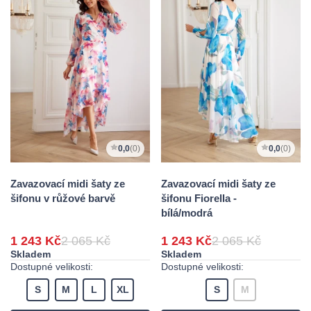
0,0
(0)
0,0
(0)
Zavazovací midi šaty ze
Zavazovací midi šaty ze
šifonu v růžové barvě
šifonu Fiorella -
bílá/modrá
1 243 Kč
2 065 Kč
1 243 Kč
2 065 Kč
Skladem
Skladem
Dostupné velikosti:
Dostupné velikosti:
S
M
L
XL
S
M