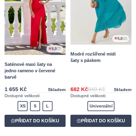
5,0
(2)
5,0
(2)
Modré rozšířené midi
šaty s páskem
Saténové maxi šaty na
jedno rameno v červené
barvě
1 655 Kč
682 Kč
849 Kč
Skladem
Skladem
Dostupné velikosti:
Dostupné velikosti:
XS
S
L
Univerzální