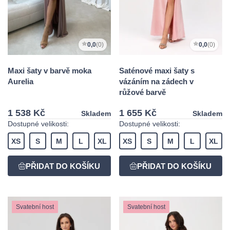
0,0
(0)
0,0
(0)
Maxi šaty v barvě moka
Saténové maxi šaty s
Aurelia
vázáním na zádech v
růžové barvě
1 538 Kč
1 655 Kč
Skladem
Skladem
Dostupné velikosti:
Dostupné velikosti:
XS
S
M
L
XL
XS
S
M
L
XL
Svatební host
Svatební host