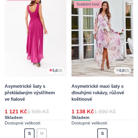
Svatební host
5,0
(3)
0,0
(0)
Asymetrické šaty s
Asymetrické maxi šaty s
překládaným výstřihem
dlouhými rukávy, růžové
ve fialové
květinové
1 121 Kč
1 596 Kč
1 138 Kč
1 890 Kč
Skladem
Skladem
Dostupné velikosti:
Dostupné velikosti:
S
M
S