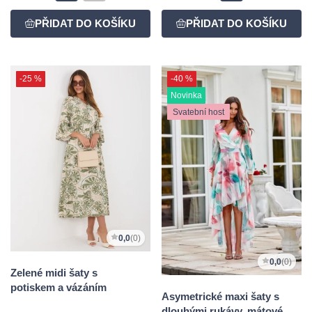
-25 %
-40 %
Novinka
Svatební host
0,0
(0)
0,0
(0)
Zelené midi šaty s
potiskem a vázáním
Asymetrické maxi šaty s
dlouhými rukávy, mátové