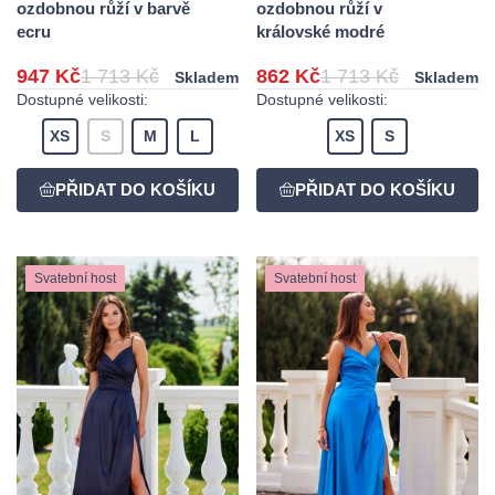
ozdobnou růží v barvě
ozdobnou růží v
ecru
královské modré
947 Kč
1 713 Kč
862 Kč
1 713 Kč
Skladem
Skladem
Dostupné velikosti:
Dostupné velikosti:
XS
S
M
L
XS
S
Svatební host
Svatební host