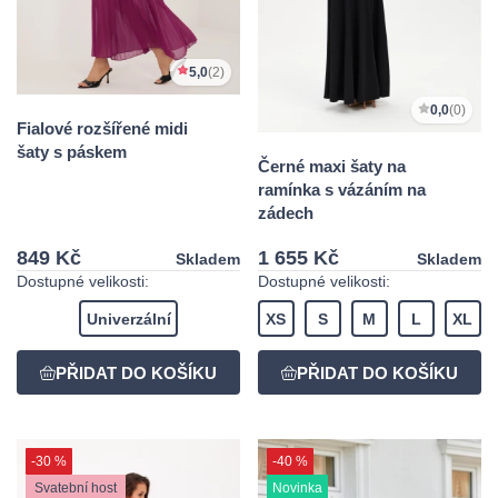
5,0
(2)
0,0
(0)
Fialové rozšířené midi
šaty s páskem
Černé maxi šaty na
ramínka s vázáním na
zádech
849 Kč
1 655 Kč
Skladem
Skladem
Dostupné velikosti:
Dostupné velikosti:
Univerzální
XS
S
M
L
XL
-30 %
-40 %
Svatební host
Novinka