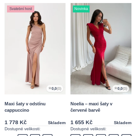
Svatební host
Novinka
0,0
(0)
0,0
(0)
Maxi šaty v odstínu
Noelia – maxi šaty v
cappuccino
červené barvě
1 778 Kč
1 655 Kč
Skladem
Skladem
Dostupné velikosti:
Dostupné velikosti: