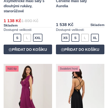
Asymetrické maxi šaty s
Červené maxi šaty
dlouhými rukávy,
Aurelia
starorůžové
1 138 Kč
1 890 Kč
1 538 Kč
Skladem
Skladem
Dostupné velikosti:
Dostupné velikosti:
S
L
XXL
XS
S
L
XL
Náš tip
Svatební host