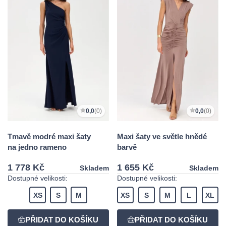
0,0
(0)
0,0
(0)
Tmavě modré maxi šaty
Maxi šaty ve světle hnědé
na jedno rameno
barvě
1 778 Kč
1 655 Kč
Skladem
Skladem
Dostupné velikosti:
Dostupné velikosti:
XS
S
M
XS
S
M
L
XL