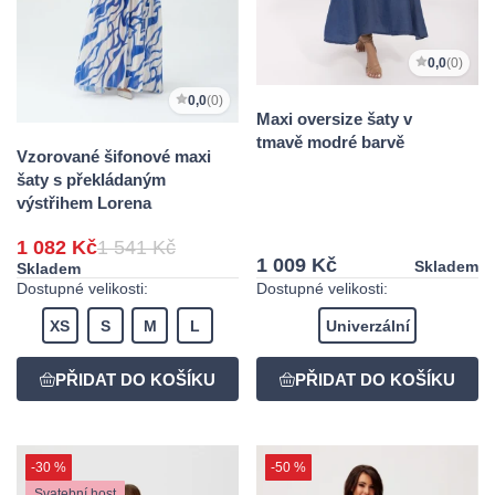
0,0
(0)
0,0
(0)
Maxi oversize šaty v
tmavě modré barvě
Vzorované šifonové maxi
šaty s překládaným
výstřihem Lorena
1 082 Kč
1 541 Kč
1 009 Kč
Skladem
Skladem
Dostupné velikosti:
Dostupné velikosti:
XS
S
M
L
Univerzální
-30 %
-50 %
Svatební host