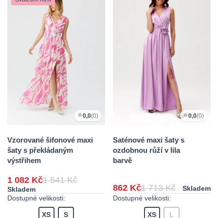
0,0
(0)
0,0
(0)
Vzorované šifonové maxi
Saténové maxi šaty s
šaty s překládaným
ozdobnou růží v lila
výstřihem
barvě
1 082 Kč
1 541 Kč
862 Kč
1 713 Kč
Skladem
Skladem
Dostupné velikosti:
Dostupné velikosti:
XS
S
XS
L