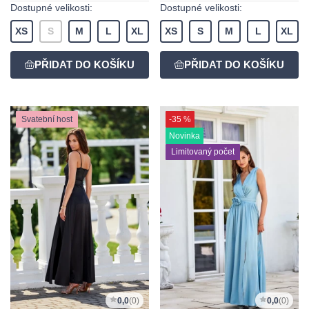
Dostupné velikosti:
Dostupné velikosti:
XS
S
M
L
XL
XS
S
M
L
XL
Svatební host
-35 %
Novinka
Limitovaný počet
0,0
(0)
0,0
(0)