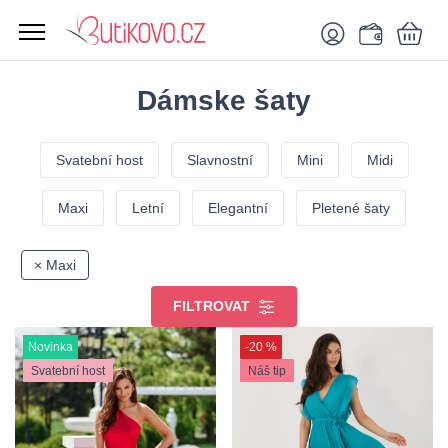
Dámske šaty
Svatební host
Slavnostní
Mini
Midi
Maxi
Letní
Elegantní
Pletené šaty
× Maxi
FILTROVAT
Novinka
-20 %
Svatební host
Náš tip