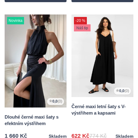
Novinka
-20 %
Náš tip
0,0
(0)
0,0
(0)
Černé maxi letní šaty s V-
výstřihem a kapsami
Dlouhé černé maxi šaty s
efektním výstřihem
1 660 Kč
622 Kč
774 Kč
Skladem
Skladem