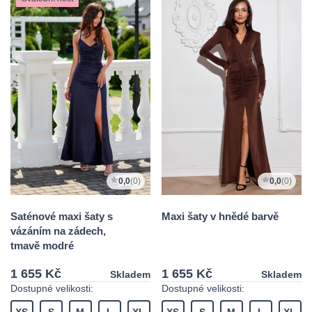
0,0
(0)
0,0
(0)
Saténové maxi šaty s
Maxi šaty v hnědé barvě
vázáním na zádech,
tmavě modré
1 655 Kč
1 655 Kč
Skladem
Skladem
Dostupné velikosti:
Dostupné velikosti:
XS
S
M
L
XL
XS
S
M
L
XL