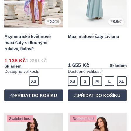
0,0
(0)
0,0
(0)
Asymetrické květinové
Maxi mátové šaty Liviana
maxi šaty s dlouhými
rukávy, fialové
1 138 Kč
1 890 Kč
1 655 Kč
Skladem
Skladem
Dostupné velikosti:
Dostupné velikosti:
XS
XS
S
M
L
XL
Svatební host
Svatební host