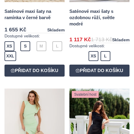
Saténové maxi šaty na
Saténové maxi šaty s
ramínka v černé barvě
ozdobnou růží, světle
modré
1 655 Kč
Skladem
Dostupné velikosti:
1 117 Kč
1 713 Kč
Skladem
Dostupné velikosti:
XS
S
M
L
XXL
XS
L
Svatební host