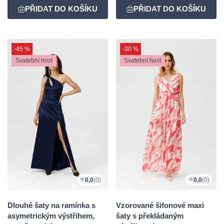
-45 %
-30 %
Svatební host
Svatební host
0,0
(0)
0,0
(0)
Dlouhé šaty na ramínka s
Vzorované šifonové maxi
asymetrickým výstřihem,
šaty s překládaným