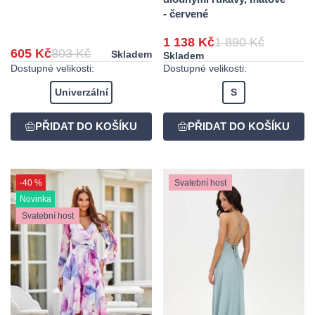
- červené
1 138 Kč
1 890 Kč
605 Kč
803 Kč
Skladem
Skladem
Dostupné velikosti:
Dostupné velikosti:
Univerzální
S
-40 %
Svatební host
Novinka
Svatební host