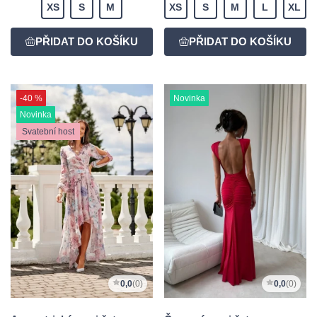
XS
S
M
XS
S
M
L
XL
-40 %
Novinka
Novinka
Svatební host
0,0
(0)
0,0
(0)