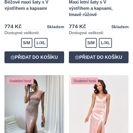
Béžové maxi šaty s V
Maxi letní šaty s V
výstřihem a kapsami
výstřihem a kapsami,
tmavě růžové
774 Kč
774 Kč
Skladem
Skladem
Dostupné velikosti:
Dostupné velikosti:
S/M
L/XL
S/M
L/XL
Svatební host
Svatební host