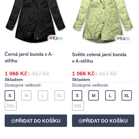
5,0
(4)
5,0
(4)
Černá jarní bunda v A-
Světle zelená jarní bunda
střihu
v A-střihu
1 066 Kč
1 417 Kč
1 066 Kč
1 417 Kč
Skladem
Skladem
Dostupné velikosti:
Dostupné velikosti:
S
M
L
XL
S
M
L
XL
XXL
XXL