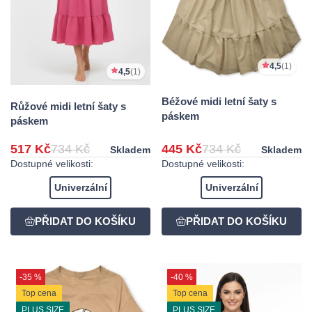
4,5
(1)
4,5
(1)
Béžové midi letní šaty s
Růžové midi letní šaty s
páskem
páskem
517 Kč
734 Kč
445 Kč
734 Kč
Skladem
Skladem
Dostupné velikosti:
Dostupné velikosti:
Univerzální
Univerzální
-35 %
-40 %
Top cena
Top cena
PLUS SIZE
PLUS SIZE