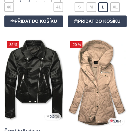
40
41
S
M
L
XL
-35 %
-20 %
0,0
(0)
5,0
(4)