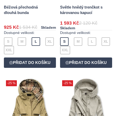
Béžová přechodná
Světle hnědý trenčkot s
dlouhá bunda
károvanou kapucí
1 593 Kč
2 120 Kč
925 Kč
1 534 Kč
Skladem
Skladem
Dostupné velikosti:
Dostupné velikosti:
S
M
L
XL
S
M
L
XL
XXL
XXL
-25 %
-25 %