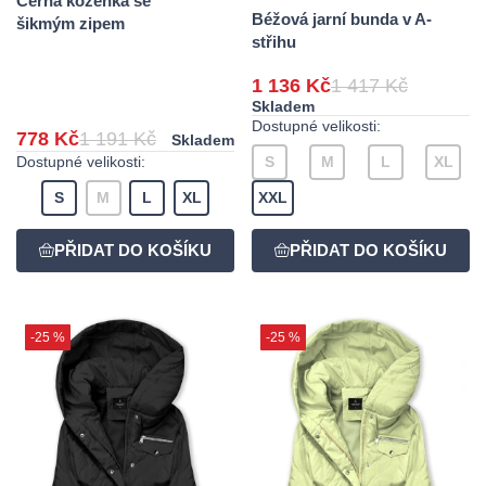
Černá koženka se
Béžová jarní bunda v A-
šikmým zipem
střihu
1 136 Kč
1 417 Kč
Skladem
Dostupné velikosti:
778 Kč
1 191 Kč
Skladem
Dostupné velikosti:
S
M
L
XL
S
M
L
XL
XXL
-25 %
-25 %