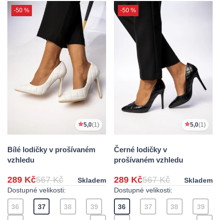
-50 %
-50 %
5,0
(1)
5,0
(1)
Bílé lodičky v prošívaném
Černé lodičky v
vzhledu
prošívaném vzhledu
289 Kč
567 Kč
289 Kč
567 Kč
Skladem
Skladem
Dostupné velikosti:
Dostupné velikosti:
36
37
38
39
36
37
38
39