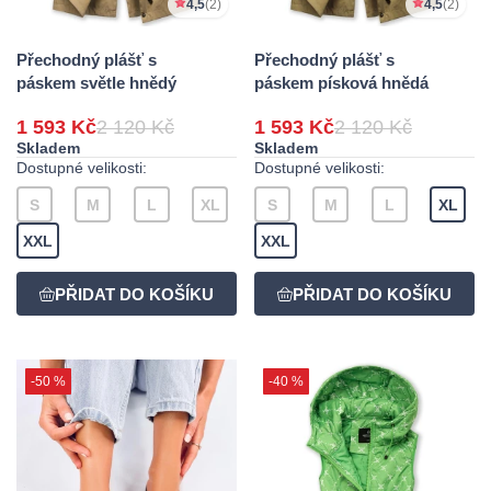
4,5
(2)
4,5
(2)
Přechodný plášť s
Přechodný plášť s
páskem světle hnědý
páskem písková hnědá
1 593 Kč
2 120 Kč
1 593 Kč
2 120 Kč
Skladem
Skladem
Dostupné velikosti:
Dostupné velikosti:
S
M
L
XL
S
M
L
XL
XXL
XXL
-50 %
-40 %