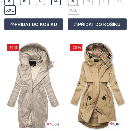
S
M
L
XL
S
M
L
XL
XXL
XXL
-40 %
-25 %
4,5
(6)
5,0
(5)