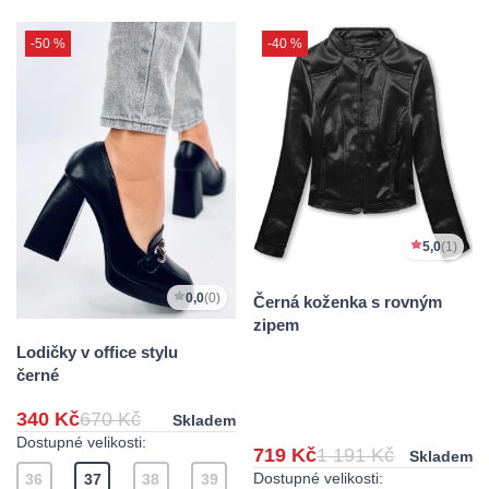
-50 %
-40 %
5,0
(1)
0,0
(0)
Černá koženka s rovným
zipem
Lodičky v office stylu
černé
340 Kč
670 Kč
Skladem
Dostupné velikosti:
719 Kč
1 191 Kč
Skladem
Dostupné velikosti:
36
37
38
39