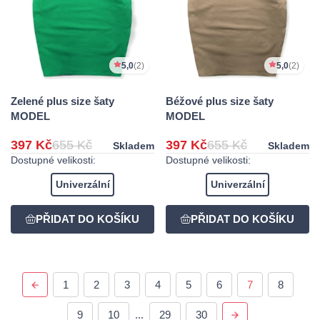
5,0
(2)
5,0
(2)
Zelené plus size šaty
Béžové plus size šaty
MODEL
MODEL
397 Kč
655 Kč
397 Kč
655 Kč
Skladem
Skladem
Dostupné velikosti:
Dostupné velikosti:
Univerzální
Univerzální
1
2
3
4
5
6
7
8
9
10
...
29
30