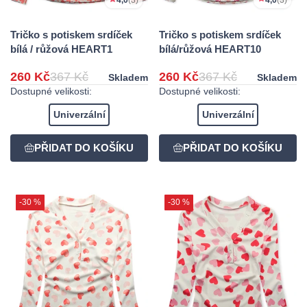
4,0
(3)
Tričko s potiskem srdíček
Tričko s potiskem srdíček
bílá/růžová HEART10
bílá / růžová HEART1
260 Kč
367 Kč
260 Kč
367 Kč
Skladem
Skladem
Dostupné velikosti:
Dostupné velikosti:
Univerzální
Univerzální
-30 %
-30 %