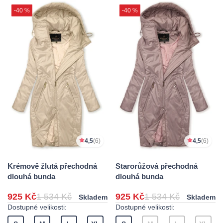
-40 %
-40 %
4,5
(6)
4,5
(6)
Krémově žlutá přechodná
Starorůžová přechodná
dlouhá bunda
dlouhá bunda
925 Kč
1 534 Kč
925 Kč
1 534 Kč
Skladem
Skladem
Dostupné velikosti:
Dostupné velikosti: