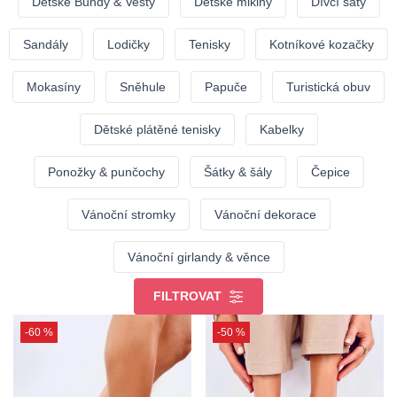
Dětské Bundy & Vesty
Dětské mikiny
Dívčí šaty
Sandály
Lodičky
Tenisky
Kotníkové kozačky
Mokasíny
Sněhule
Papuče
Turistická obuv
Dětské plátěné tenisky
Kabelky
Ponožky & punčochy
Šátky & šály
Čepice
Vánoční stromky
Vánoční dekorace
Vánoční girlandy & věnce
FILTROVAT
-60 %
-50 %