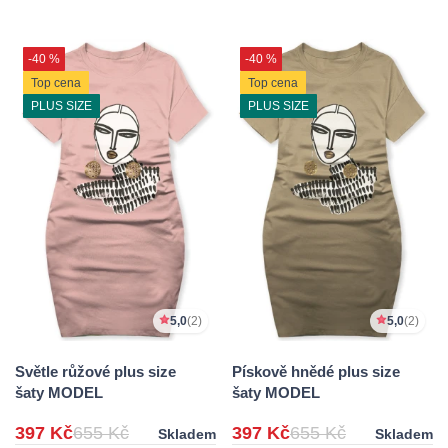
-40 %
-40 %
Top cena
Top cena
PLUS SIZE
PLUS SIZE
5,0
(2)
5,0
(2)
Světle růžové plus size
Pískově hnědé plus size
šaty MODEL
šaty MODEL
397 Kč
655 Kč
397 Kč
655 Kč
Skladem
Skladem