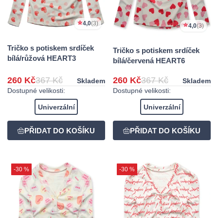
4,0
(3)
4,0
(3)
Tričko s potiskem srdíček
Tričko s potiskem srdíček
bílá/růžová HEART3
bílá/červená HEART6
260 Kč
367 Kč
260 Kč
367 Kč
Skladem
Skladem
Dostupné velikosti:
Dostupné velikosti:
Univerzální
Univerzální
-30 %
-30 %