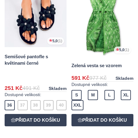
5,0
(1)
5,0
(1)
Semišové pantofle s
květinami černé
Zelená vesta se vzorem
591 Kč
977 Kč
Skladem
Dostupné velikosti:
251 Kč
491 Kč
Skladem
Dostupné velikosti:
S
M
L
XL
36
37
38
39
40
XXL