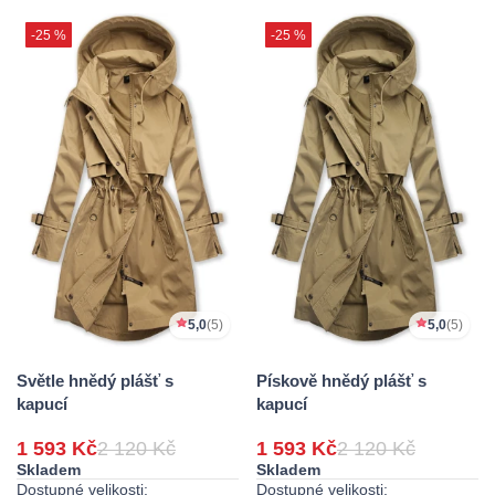
-25 %
-25 %
5,0
(5)
5,0
(5)
Světle hnědý plášť s
Pískově hnědý plášť s
kapucí
kapucí
1 593 Kč
2 120 Kč
1 593 Kč
2 120 Kč
Skladem
Skladem
Dostupné velikosti:
Dostupné velikosti: