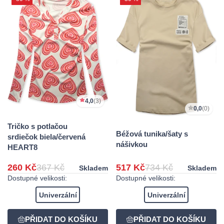
4,0
(3)
0,0
(0)
Tričko s potlačou
Béžová tunika/šaty s
srdiečok biela/červená
nášivkou
HEART8
260 Kč
367 Kč
517 Kč
734 Kč
Skladem
Skladem
Dostupné velikosti:
Dostupné velikosti:
Univerzální
Univerzální