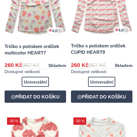
4,0
(3)
4,0
(3)
Tričko s potiskem srdíček
Tričko s potiskem srdíček
CUPID HEART9
multicolor HEART7
260 Kč
367 Kč
260 Kč
367 Kč
Skladem
Skladem
Dostupné velikosti:
Dostupné velikosti:
Univerzální
Univerzální
-30 %
-30 %