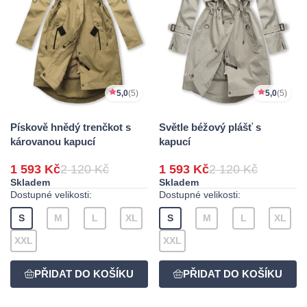
5,0
(5)
5,0
(5)
Pískově hnědý trenčkot s
Světle béžový plášť s
károvanou kapucí
kapucí
1 593 Kč
2 120 Kč
1 593 Kč
2 120 Kč
Skladem
Skladem
Dostupné velikosti:
Dostupné velikosti:
S
M
L
XL
S
M
L
XL
XXL
XXL