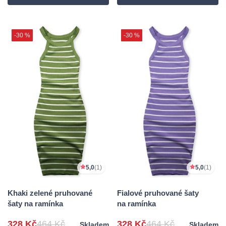
-30 %
-30 %
5,0
(1)
5,0
(1)
Khaki zelené pruhované
Fialové pruhované šaty
šaty na ramínka
na ramínka
328 Kč
464 Kč
328 Kč
464 Kč
Skladem
Skladem