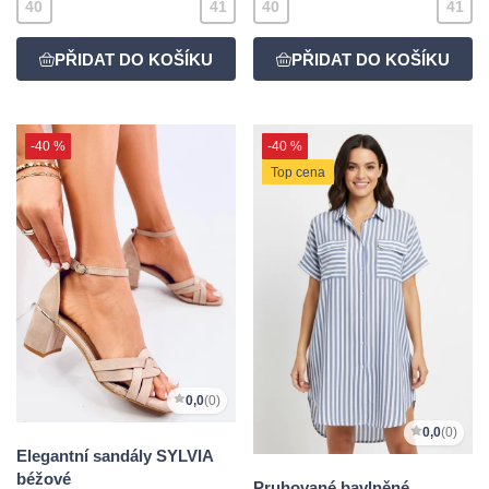
40
41
40
41
-40 %
-40 %
Top cena
0,0
(0)
0,0
(0)
Elegantní sandály SYLVIA
béžové
Pruhované bavlněné