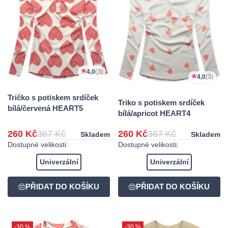
4,0
(3)
4,0
(3)
Tričko s potiskem srdíček
Triko s potiskem srdíček
bílá/červená HEART5
bílá/apricot HEART4
260 Kč
367 Kč
260 Kč
367 Kč
Skladem
Skladem
Dostupné velikosti:
Dostupné velikosti:
Univerzální
Univerzální
-30 %
-30 %