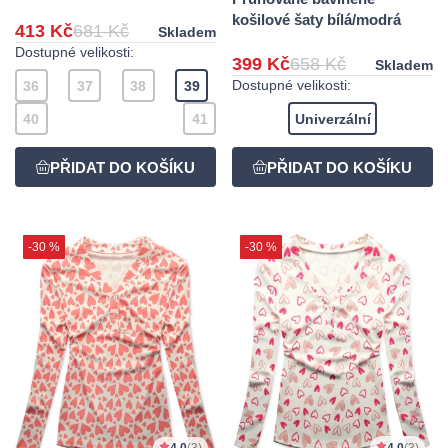
košilové šaty bílá/modrá
413 Kč
681 Kč
Skladem
Dostupné velikosti:
399 Kč
658 Kč
Skladem
Dostupné velikosti:
36
37
38
39
40
41
Univerzální
-30 %
-30 %
4,0
(3)