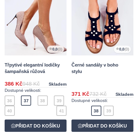
0,0
(0)
0,0
(0)
Třpytivé elegantní lodičky
Černé sandály v boho
šampaňská růžová
stylu
386 Kč
948 Kč
Skladem
Dostupné velikosti:
371 Kč
732 Kč
Skladem
Dostupné velikosti:
36
37
38
39
40
41
38
39