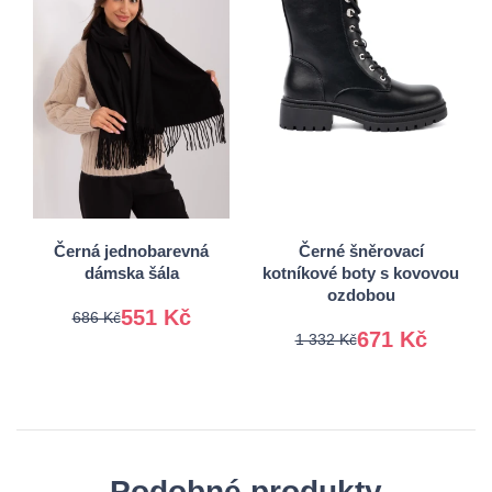
36
37
38
39
Univerzální
40
41
Černá jednobarevná
Černé šněrovací
dámska šála
kotníkové boty s kovovou
ozdobou
551 Kč
686 Kč
671 Kč
1 332 Kč
Podobné produkty