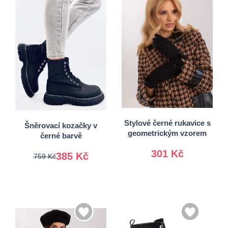
36
37
S/M
38
39
L/XL
40
Stylové černé rukavice s
Šněrovací kozačky v
geometrickým vzorem
černé barvě
301 Kč
385 Kč
759 Kč