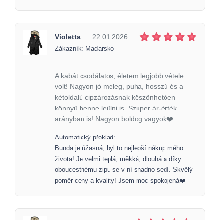
Violetta
22.01.2026
Zákazník: Maďarsko
A kabát csodálatos, életem legjobb vétele
volt! Nagyon jó meleg, puha, hosszú és a
kétoldalú cipzározásnak köszönhetően
könnyű benne leülni is. Szuper ár-érték
arányban is! Nagyon boldog vagyok❤️
Automatický překlad:
Bunda je úžasná, byl to nejlepší nákup mého
života! Je velmi teplá, měkká, dlouhá a díky
oboucestnému zipu se v ní snadno sedí. Skvělý
poměr ceny a kvality! Jsem moc spokojená❤️