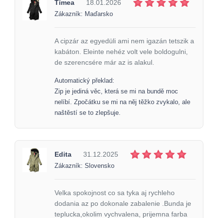
Tímea
18.01.2026
Zákazník: Maďarsko
A cipzár az egyedüli ami nem igazán tetszik a
kabáton. Eleinte nehéz volt vele boldogulni,
de szerencsére már az is alakul.
Automatický překlad:
Zip je jediná věc, která se mi na bundě moc
nelíbí. Zpočátku se mi na něj těžko zvykalo, ale
naštěstí se to zlepšuje.
Edita
31.12.2025
Zákazník: Slovensko
Velka spokojnost co sa tyka aj rychleho
dodania az po dokonale zabalenie .Bunda je
teplucka,okolim vychvalena, prijemna farba