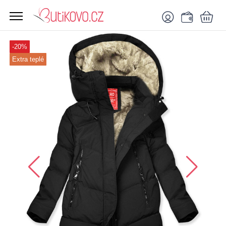
-20%
Extra teplé