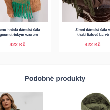
leno-hnědá dámská šála
Zimní dámská šála v
Univerzální
Univerzální
 geometrickým vzorem
khaki-fialové barvě
422 Kč
422 Kč
Podobné produkty