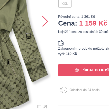
XXL
Původní cena:
1 361 Kč
Cena:
1 159
Kč
Nejnižší cena za posledních 30 dní
Zakoupením produktu můžete zís
výši:
110 Kč
PŘIDAT DO KOŠ
Odeslání do 24 hodin