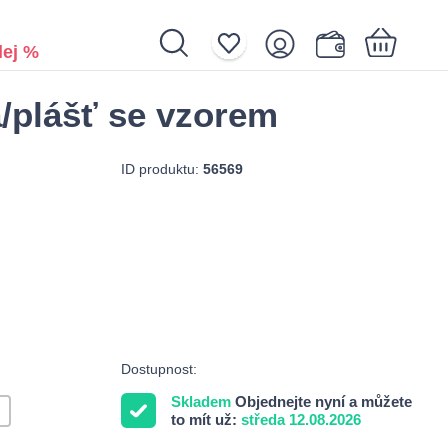
ej %
/plášť se vzorem
Nákupní košík je prázdný.
ID produktu:
56569
Dostupnost:
Skladem
Objednejte nyní a můžete
to mít už:
středa 12.08.2026