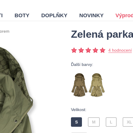
I
BOTY
DOPLŇKY
NOVINKY
Výprod
Zelená parka
zorem
4 hodnocení
Ďalší barvy:
Velikost:
S
M
L
XL