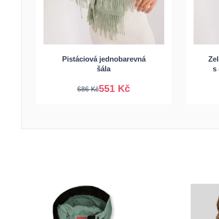
Pistáciová jednobarevná
Ze
Univerzální
šála
s
551 Kč
686 Kč