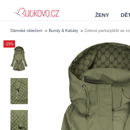
ŽENY
DĚT
Dámské oblečení
»
Bundy & Kabáty
»
Zelená parka/plášť se v
-15%