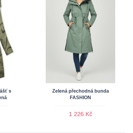
ášť s
Zelená přechodná bunda
ená
FASHION
1 226 Kč