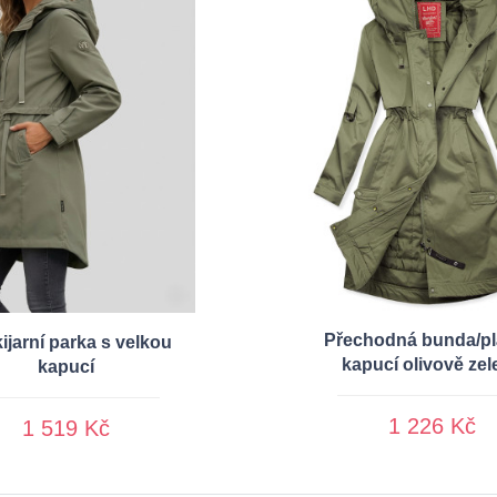
Přechodná bunda/pl
ijarní parka s velkou
kapucí olivově zel
kapucí
1 226 Kč
1 519 Kč