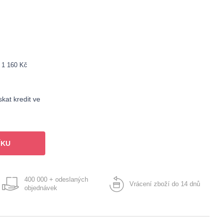
: 1 160 Kč
kat kredit ve
ÍKU
400 000 + odeslaných
Vrácení zboží do 14 dnů
objednávek