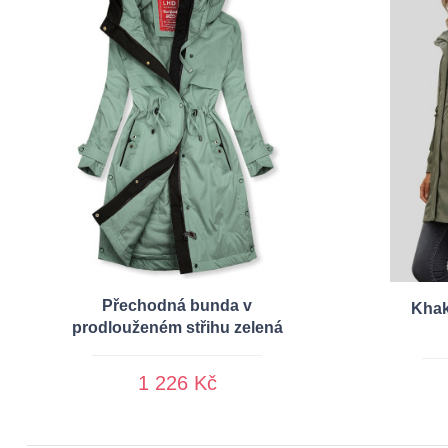
Přechodná bunda v
Khak
prodlouženém střihu zelená
1 226 Kč