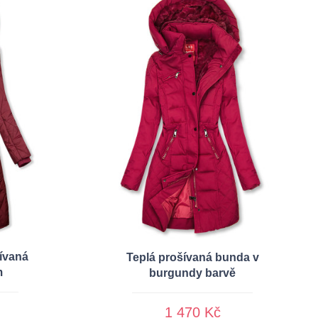
ívaná
Teplá prošívaná bunda v
m
burgundy barvě
1 470 Kč