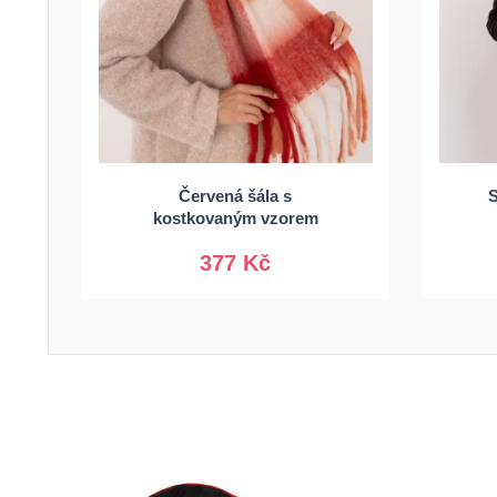
Červená šála s
S
Univerzální
kostkovaným vzorem
377 Kč