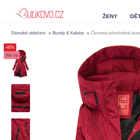
ŽENY
DĚT
Dámské oblečení
»
Bundy & Kabáty
»
Červená přechodná bu
-40%
Náš tip