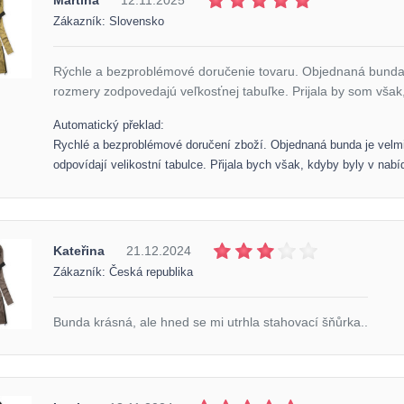
Zákazník: Slovensko
Rýchle a bezproblémové doručenie tovaru. Objednaná bunda j
rozmery zodpovedajú veľkosťnej tabuľke. Prijala by som však,
Automatický překlad:
Rychlé a bezproblémové doručení zboží. Objednaná bunda je velmi
odpovídají velikostní tabulce. Přijala bych však, kdyby byly v nabíd
Kateřina
21.12.2024
Zákazník: Česká republika
Bunda krásná, ale hned se mi utrhla stahovací šňůrka..