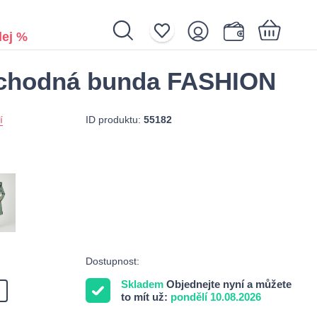
ej %
echodná bunda FASHION
Nákupní košík je prázdný.
ID produktu:
55182
í
Dostupnost:
Skladem
Objednejte nyní a můžete
to mít už:
pondělí 10.08.2026