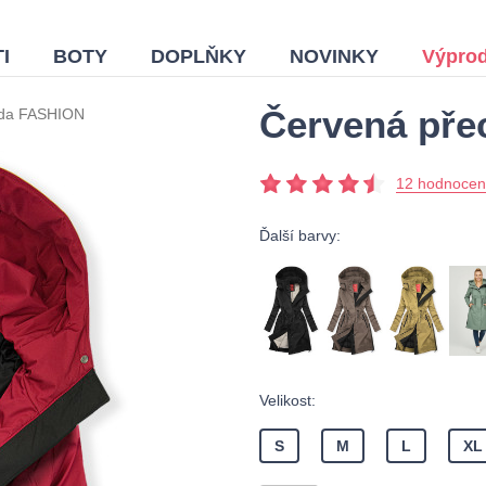
I
BOTY
DOPLŇKY
NOVINKY
Výprod
Červená př
nda FASHION
12 hodnocen
Ďalší barvy:
Velikost:
S
M
L
XL