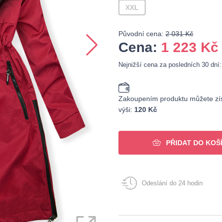
XXL
Původní cena:
2 031 Kč
Cena:
1 223
Kč
Nejnižší cena za posledních 30 dní
Zakoupením produktu můžete zís
výši:
120 Kč
PŘIDAT DO KOŠ
Odeslání do 24 hodin