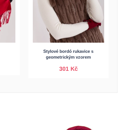
Stylové bordó rukavice s
S/M
L/XL
geometrickým vzorem
301 Kč