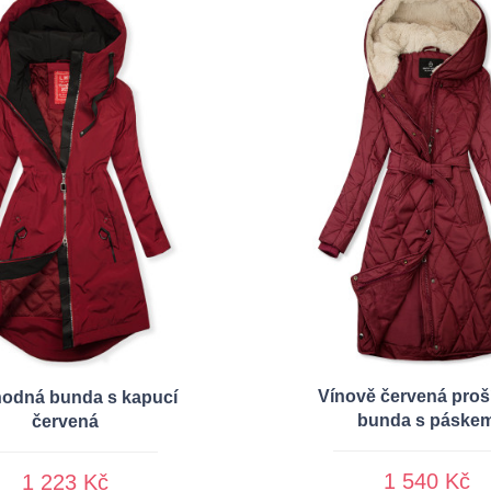
Vínově červená proš
odná bunda s kapucí
bunda s páske
červená
1 540 Kč
1 223 Kč