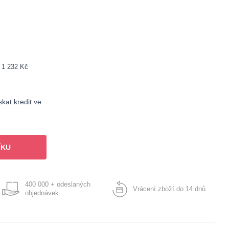
: 1 232 Kč
kat kredit ve
ÍKU
400 000 + odeslaných
Vrácení zboží do 14 dnů
objednávek