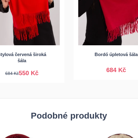
Univerzální
tylová červená široká
Bordó úpletová šála
Univerzální
šála
684 Kč
550 Kč
684 Kč
Podobné produkty