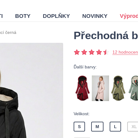
I
BOTY
DOPLŇKY
NOVINKY
Výprod
Přechodná b
cí černá
12 hodnocen
Ďalší barvy:
Velikost:
S
M
L
XL