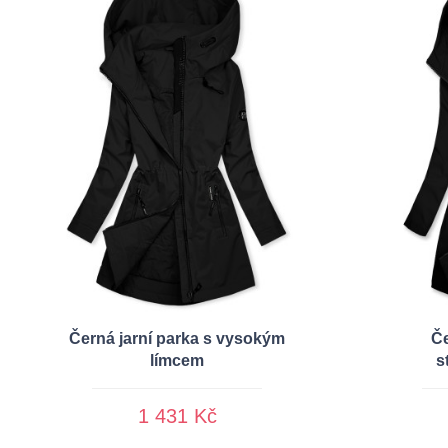
Černá jarní parka s vysokým
Če
límcem
s
1 431 Kč