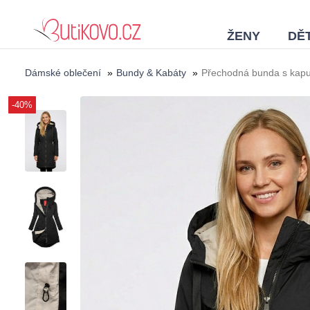
ŽENY
DĚT
Dámské oblečení
»
Bundy & Kabáty
»
Přechodná bunda s kapu
-40%