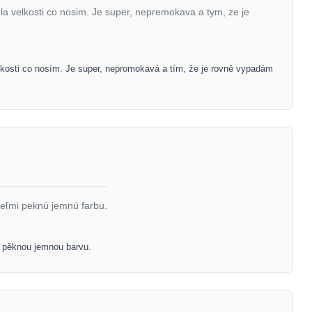
dla velkosti co nosim. Je super, nepremokava a tym, ze je
elikosti co nosím. Je super, nepromokavá a tím, že je rovně vypadám
veľmi peknú jemnú farbu.
i pěknou jemnou barvu.