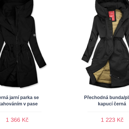
rná jarní parka se
Přechodná bunda/pl
tahováním v pase
kapucí černá
1 366 Kč
1 223 Kč