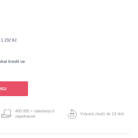
: 1 232 Kč
kat kredit ve
ÍKU
400 000 + odeslaných
Vrácení zboží do 14 dnů
objednávek