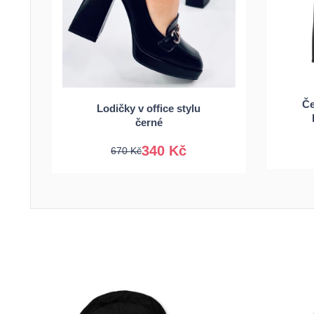
3
36
37
38
39
Če
Lodičky v office stylu
40
41
černé
340 Kč
670 Kč