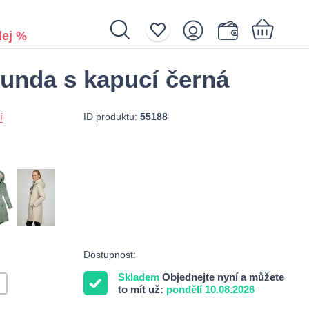
ej %
unda s kapucí černá
Nákupní košík je prázdný.
ID produktu:
55188
í
Dostupnost:
Skladem
Objednejte nyní a můžete
to mít už:
pondělí 10.08.2026