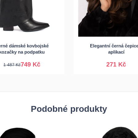
6
37
38
39
rné dámské kovbojské
Elegantní černá čepic
40
Univerzální
kozačky na podpatku
aplikací
749 Kč
271 Kč
1 487 Kč
Podobné produkty