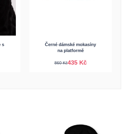
36
37
39
40
e s
Černé dámské mokasíny
41
na platformě
435 Kč
860 Kč