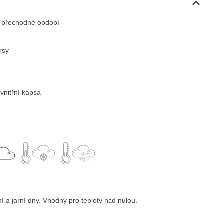
o přechodné období
rsy
vnitřní kapsa
 a jarní dny. Vhodný pro teploty nad nulou.