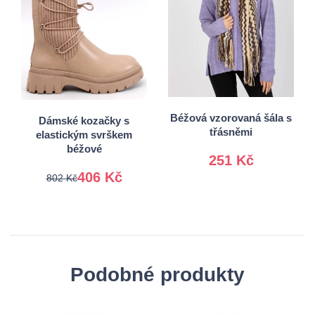
36
37
38
40
Univerzální
41
Béžová vzorovaná šála s
Dámské kozačky s
třásněmi
elastickým svrškem
béžové
251 Kč
406 Kč
802 Kč
Podobné produkty