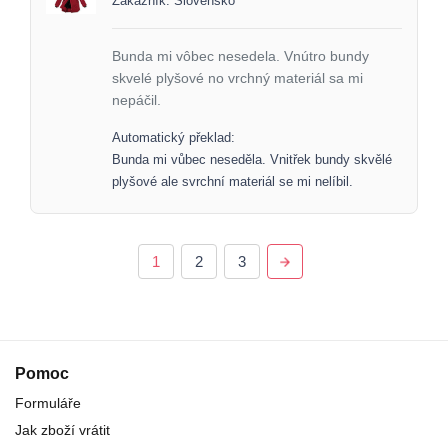
Zákazník: Slovensko
Bunda mi vôbec nesedela. Vnútro bundy
skvelé plyšové no vrchný materiál sa mi
nepáčil.
Automatický překlad:
Bunda mi vůbec neseděla. Vnitřek bundy skvělé
plyšové ale svrchní materiál se mi nelíbil.
1
2
3
Pomoc
Formuláře
Jak zboží vrátit