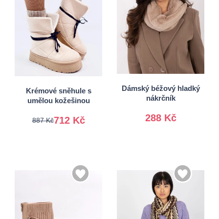
36
37
38
39
Univerzální
40
41
Dámský béžový hladký
Krémové sněhule s
nákrčník
umělou kožešinou
288 Kč
712 Kč
887 Kč