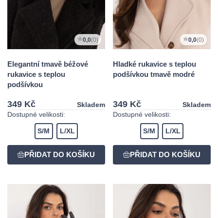
0,0
(0)
0,0
(0)
Elegantní tmavě béžové
Hladké rukavice s teplou
rukavice s teplou
podšívkou tmavě modré
podšívkou
349 Kč
349 Kč
Skladem
Skladem
Dostupné velikosti:
Dostupné velikosti:
S/M
L/XL
S/M
L/XL