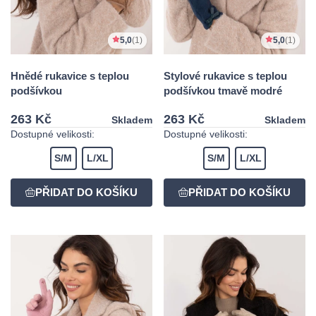
5,0
(1)
5,0
(1)
Hnědé rukavice s teplou
Stylové rukavice s teplou
podšívkou
podšívkou tmavě modré
263 Kč
263 Kč
Skladem
Skladem
Dostupné velikosti:
Dostupné velikosti:
S/M
L/XL
S/M
L/XL