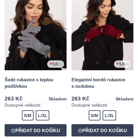
5,0
(1)
5,0
(1)
Šedé rukavice s teplou
Elegantní bordó rukavice
podšívkou
s ozdobou
263 Kč
263 Kč
Skladem
Skladem
Dostupné velikosti:
Dostupné velikosti:
S/M
L/XL
S/M
L/XL