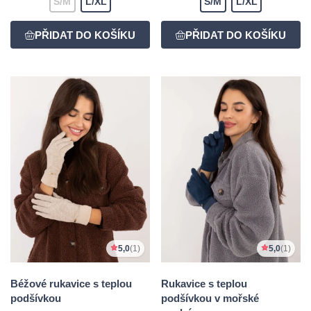
S/M
L/XL
S/M
L/XL
5,0
(1)
5,0
(1)
Béžové rukavice s teplou
Rukavice s teplou
podšívkou
podšívkou v mořské