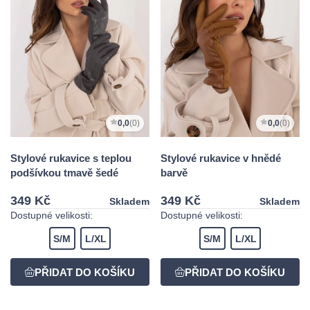
0,0
(0)
0,0
(0)
Stylové rukavice s teplou
Stylové rukavice v hnědé
podšívkou tmavě šedé
barvě
349 Kč
349 Kč
Skladem
Skladem
Dostupné velikosti:
Dostupné velikosti:
S/M
L/XL
S/M
L/XL