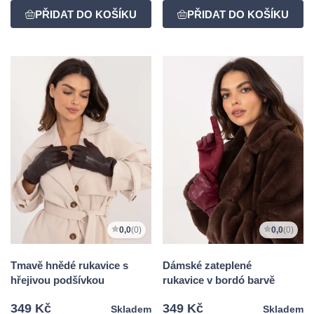
0,0
(0)
0,0
(0)
Tmavě hnědé rukavice s
Dámské zateplené
hřejivou podšívkou
rukavice v bordó barvě
349 Kč
349 Kč
Skladem
Skladem