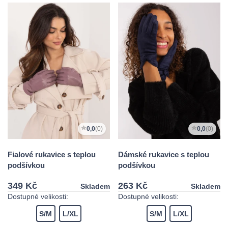
0,0
(0)
0,0
(0)
Fialové rukavice s teplou
Dámské rukavice s teplou
podšívkou
podšívkou
349 Kč
263 Kč
Skladem
Skladem
Dostupné velikosti:
Dostupné velikosti:
S/M
L/XL
S/M
L/XL