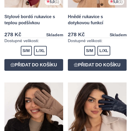
5,0
(1)
5,0
(1)
Stylové bordó rukavice s
Hnědé rukavice s
teplou podšívkou
dotykovou funkcí
278 Kč
278 Kč
Skladem
Skladem
Dostupné velikosti:
Dostupné velikosti:
S/M
L/XL
S/M
L/XL