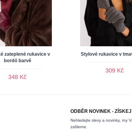
 zateplené rukavice v
Stylové rukavice v tm
bordó barvě
309 Kč
348 Kč
ODBĚR NOVINEK - ZÍSKEJ
Nehledejte slevy a novinky, my V
zašleme.