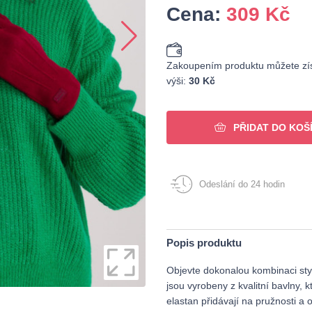
Cena:
309
Kč
Zakoupením produktu můžete zís
výši:
30 Kč
PŘIDAT DO KOŠ
Odeslání do 24 hodin
Popis produktu
Objevte dokonalou kombinaci styl
jsou vyrobeny z kvalitní bavlny, 
elastan přidávají na pružnosti a 