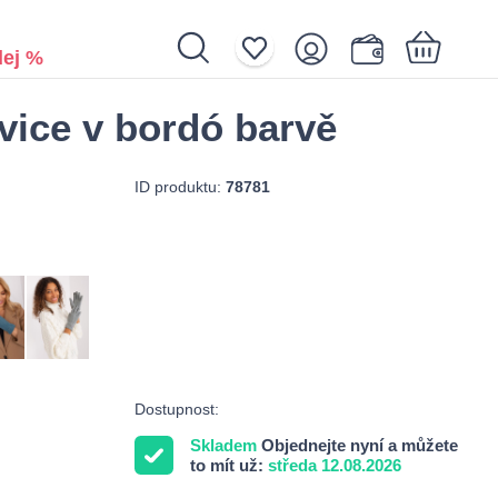
ej %
vice v bordó barvě
Nákupní košík je prázdný.
ID produktu:
78781
Dostupnost:
Skladem
Objednejte nyní a můžete
to mít už:
středa 12.08.2026