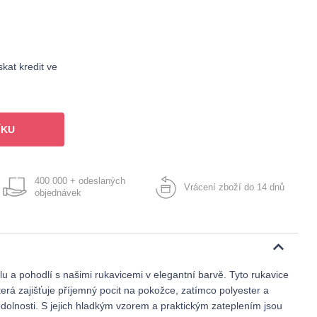
kat kredit ve
ÍKU
400 000 + odeslaných
Vrácení zboží do 14 dnů
objednávek
u a pohodlí s našimi rukavicemi v elegantní barvě. Tyto rukavice
která zajišťuje příjemný pocit na pokožce, zatímco polyester a
odolnosti. S jejich hladkým vzorem a praktickým zateplením jsou