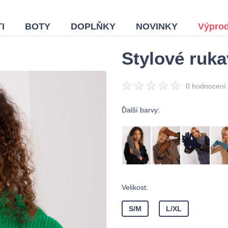
I
BOTY
DOPLŇKY
NOVINKY
Výprod
Stylové ruka
0 hodnocení
Ďalší barvy:
Velikost:
S/M
L/XL