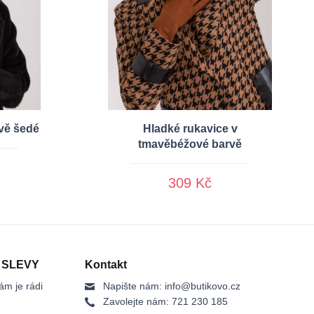
avě šedé
Hladké rukavice v
tmavěbéžové barvě
309 Kč
 SLEVY
Kontakt
ám je rádi
Napište nám:
info@butikovo.cz
Zavolejte nám:
721 230 185