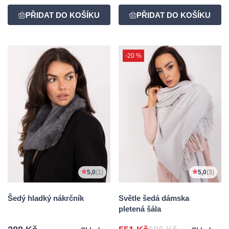
-20 %
5,0
(1)
5,0
(3)
Šedý hladký nákrčník
Světle šedá dámska
pletená šála