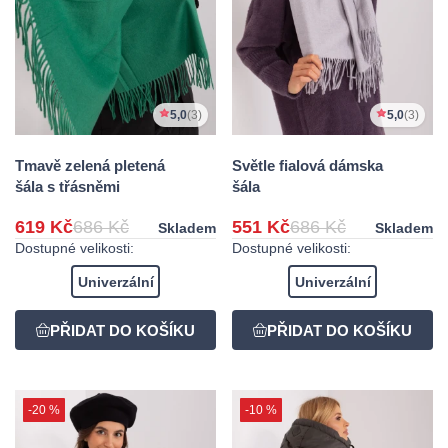
5,0
(3)
5,0
(3)
Tmavě zelená pletená
Světle fialová dámska
šála s třásněmi
šála
619 Kč
686 Kč
551 Kč
686 Kč
Skladem
Skladem
Dostupné velikosti:
Dostupné velikosti:
Univerzální
Univerzální
-20 %
-10 %