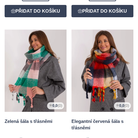
0,0
(0)
0,0
(0)
Zelená šála s třásněmi
Elegantní červená šála s
třásněmi