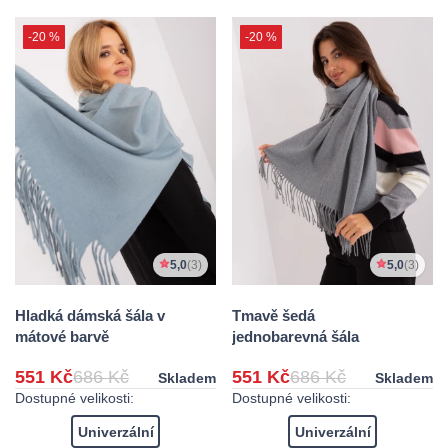
-20 %
-20 %
5,0
(3)
5,0
(3)
Hladká dámská šála v
Tmavě šedá
mátové barvě
jednobarevná šála
551 Kč
686 Kč
551 Kč
686 Kč
Skladem
Skladem
Dostupné velikosti:
Dostupné velikosti:
Univerzální
Univerzální