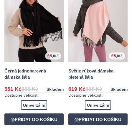
5,0
(3)
5,0
(3)
Černá jednobarevná
Světle růžová dámska
dámska šála
pletená šála
551 Kč
686 Kč
619 Kč
686 Kč
Skladem
Skladem
Dostupné velikosti:
Dostupné velikosti:
Univerzální
Univerzální