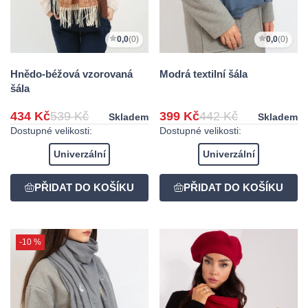
0,0
(0)
0,0
(0)
Hnědo-béžová vzorovaná
Modrá textilní šála
šála
434 Kč
539 Kč
399 Kč
442 Kč
Skladem
Skladem
Dostupné velikosti:
Dostupné velikosti:
Univerzální
Univerzální
-10 %