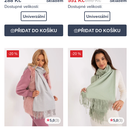
288 Kč
551 Kč
686 Kč
Skladem
Skladem
Dostupné velikosti:
Dostupné velikosti:
Univerzální
Univerzální
-20 %
-20 %
5,0
(3)
5,0
(3)