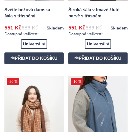
Světle béžová dámska
Široká šála v tmavě žluté
šála s třásněmi
barvě s třásněmi
551 Kč
686 Kč
551 Kč
686 Kč
Skladem
Skladem
Dostupné velikosti:
Dostupné velikosti:
Univerzální
Univerzální
-20 %
-10 %