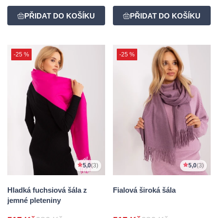
-25 %
-25 %
5,0
(3)
5,0
(3)
Hladká fuchsiová šála z
Fialová široká šála
jemné pleteniny