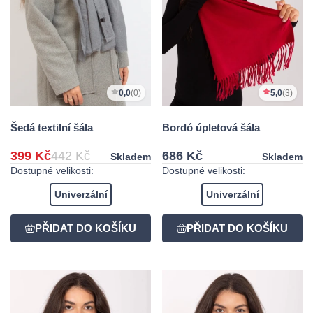
0,0
(0)
5,0
(3)
Šedá textilní šála
Bordó úpletová šála
399 Kč
442 Kč
686 Kč
Skladem
Skladem
Dostupné velikosti:
Dostupné velikosti:
Univerzální
Univerzální