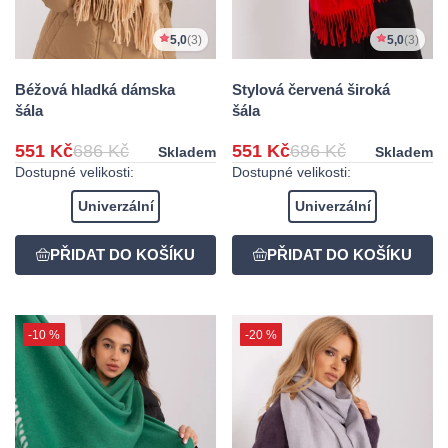
5,0
(3)
5,0
(3)
Béžová hladká dámska
Stylová červená široká
šála
šála
551 Kč
686 Kč
551 Kč
686 Kč
Skladem
Skladem
Dostupné velikosti:
Dostupné velikosti:
Univerzální
Univerzální
-10 %
-20 %