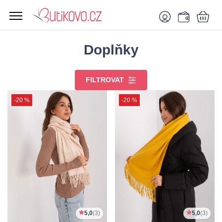
Doplňky
FILTROVAT
-20 %
-20 %
5,0
(3)
5,0
(3)