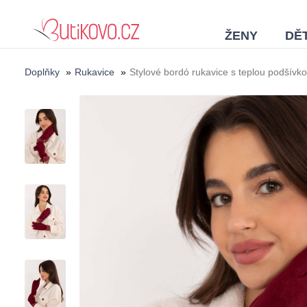
ŽENY
DĚT
Doplňky
»
Rukavice
»
Stylové bordó rukavice s teplou podšívk