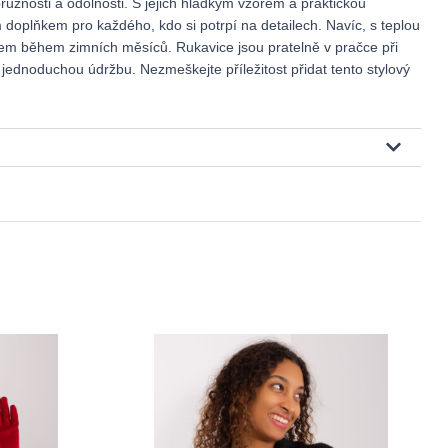
pružnosti a odolnosti. S jejich hladkým vzorem a praktickou
m doplňkem pro každého, kdo si potrpí na detailech. Navíc, s teplou
em během zimních měsíců. Rukavice jsou pratelně v pračce při
h jednoduchou údržbu. Nezmeškejte příležitost přidat tento stylový