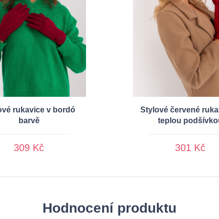
ové rukavice v bordó
Stylové červené ruka
barvě
teplou podšívko
309 Kč
301 Kč
Hodnocení produktu