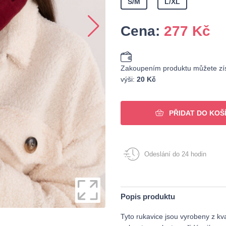
S/M
L/XL
Cena:
277
Kč
Zakoupením produktu můžete zís
výši:
20 Kč
PŘIDAT DO KOŠ
Odeslání do 24 hodin
Popis produktu
Tyto rukavice jsou vyrobeny z kva