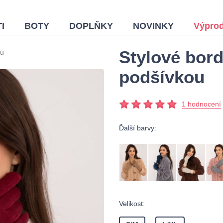
I
BOTY
DOPLŇKY
NOVINKY
Výprod
Stylové bord
ou
podšívkou
1 hodnocení
Ďalší barvy:
Velikost: