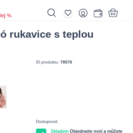
ej %
ó rukavice s teplou
Nákupní košík je prázdný.
ID produktu:
78576
Dostupnost:
Skladem
Objednejte nyní a můžete