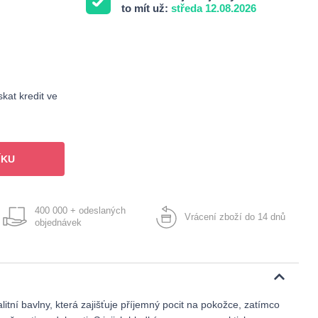
to mít už:
středa 12.08.2026
kat kredit ve
ÍKU
400 000 + odeslaných
Vrácení zboží do 14 dnů
objednávek
litní bavlny, která zajišťuje příjemný pocit na pokožce, zatímco