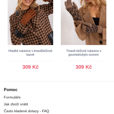
Hladké rukavice v tmavěbéžové
Tmavě béžové rukavice s
barvě
geometrickým vzorem
309 Kč
309 Kč
Pomoc
Formuláře
Jak zboží vrátit
Často kladené dotazy - FAQ